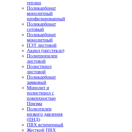
теплиц
Поликарбонат
монолитный
профилированный
Поликарбонат
сотовый
Поликарбонат
монолитный
ПЭТ листовой
Акрил (оргстекло)
Полипропилен
листовой
Полистирол
листовой
Поликарбонат
замковый
Монолит и
полистирол с
поверхностью
Призма
Полиэтилен
низкого давления
(ПНД)
ПВХ вспененный
Жесткий ПВХ