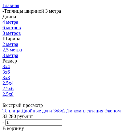
Главная
-
Теплицы шириной 3 метра
Длина
4 метра
6 метров
8 метров
Ширина
2 метра
2,5 метра
3 метра
Размер
3x4
3x6
3x8
2,5x4
2,5x6
2,5x8
Быстрый просмотр
Теплица Двойные дуги 3х8х2,1м комплектация Эконом
33 280
руб.
/шт
-
+
В корзину