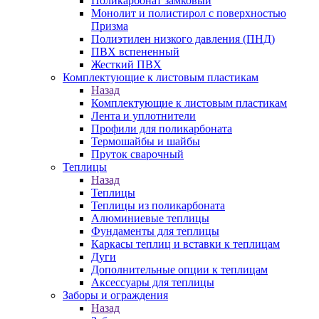
Поликарбонат замковый
Монолит и полистирол с поверхностью
Призма
Полиэтилен низкого давления (ПНД)
ПВХ вспененный
Жесткий ПВХ
Комплектующие к листовым пластикам
Назад
Комплектующие к листовым пластикам
Лента и уплотнители
Профили для поликарбоната
Термошайбы и шайбы
Пруток сварочный
Теплицы
Назад
Теплицы
Теплицы из поликарбоната
Алюминиевые теплицы
Фундаменты для теплицы
Каркасы теплиц и вставки к теплицам
Дуги
Дополнительные опции к теплицам
Аксессуары для теплицы
Заборы и ограждения
Назад