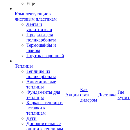
Ещё
Комплектующие к
листовым пластикам
Лента и
уплотнители
Профили для
поликарбоната
Термошайбы и
шайбы
Пруток сварочный
Теплицы
Теплицы из
поликарбоната
Алюминиевые
теплицы
Как
Фундаменты для
Где
Акции
стать
Доставка
теплицы
купит
дилером
Каркасы теплиц и
вставки к
теплицам
Дуги
Дополнительные
опции к теплицам