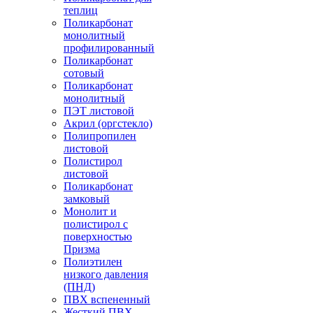
теплиц
Поликарбонат
монолитный
профилированный
Поликарбонат
сотовый
Поликарбонат
монолитный
ПЭТ листовой
Акрил (оргстекло)
Полипропилен
листовой
Полистирол
листовой
Поликарбонат
замковый
Монолит и
полистирол с
поверхностью
Призма
Полиэтилен
низкого давления
(ПНД)
ПВХ вспененный
Жесткий ПВХ