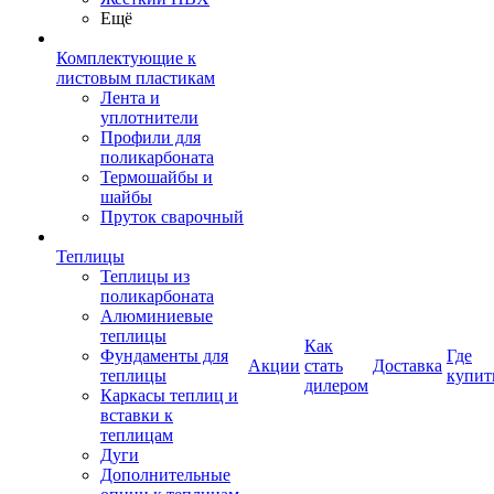
Ещё
Комплектующие к
листовым пластикам
Лента и
уплотнители
Профили для
поликарбоната
Термошайбы и
шайбы
Пруток сварочный
Теплицы
Теплицы из
поликарбоната
Алюминиевые
теплицы
Как
Фундаменты для
Где
Акции
стать
Доставка
теплицы
купит
дилером
Каркасы теплиц и
вставки к
теплицам
Дуги
Дополнительные