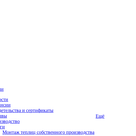
ии
ости
ансии
етельства и сертификаты
ывы
Ещё
изводство
ги
Монтаж теплиц собственного производства