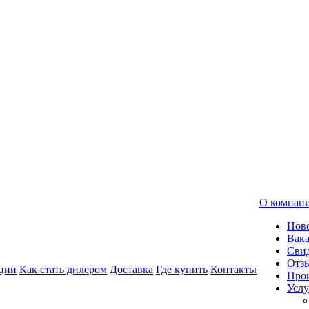
О компан
Нов
Вак
Свид
Отз
ции
Как стать дилером
Доставка
Где купить
Контакты
Про
Услу