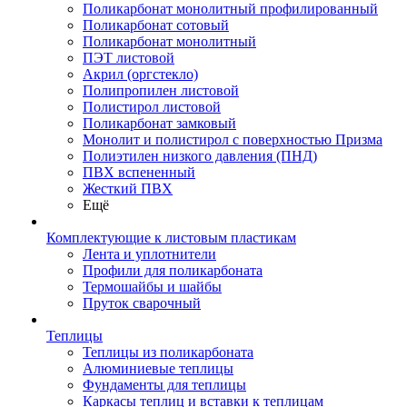
Поликарбонат монолитный профилированный
Поликарбонат сотовый
Поликарбонат монолитный
ПЭТ листовой
Акрил (оргстекло)
Полипропилен листовой
Полистирол листовой
Поликарбонат замковый
Монолит и полистирол с поверхностью Призма
Полиэтилен низкого давления (ПНД)
ПВХ вспененный
Жесткий ПВХ
Ещё
Комплектующие к листовым пластикам
Лента и уплотнители
Профили для поликарбоната
Термошайбы и шайбы
Пруток сварочный
Теплицы
Теплицы из поликарбоната
Алюминиевые теплицы
Фундаменты для теплицы
Каркасы теплиц и вставки к теплицам