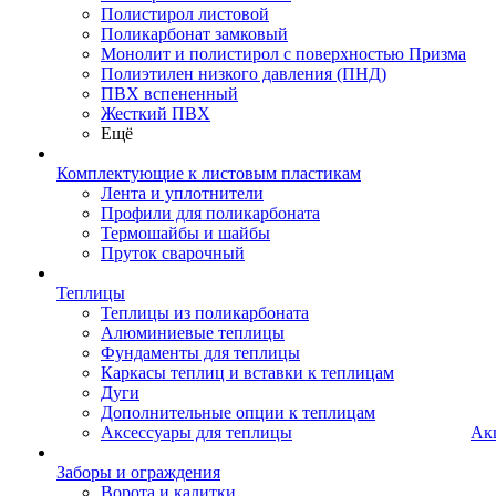
Полистирол листовой
Поликарбонат замковый
Монолит и полистирол с поверхностью Призма
Полиэтилен низкого давления (ПНД)
ПВХ вспененный
Жесткий ПВХ
Ещё
Комплектующие к листовым пластикам
Лента и уплотнители
Профили для поликарбоната
Термошайбы и шайбы
Пруток сварочный
Теплицы
Теплицы из поликарбоната
Алюминиевые теплицы
Фундаменты для теплицы
Каркасы теплиц и вставки к теплицам
Дуги
Дополнительные опции к теплицам
Аксессуары для теплицы
Ак
Заборы и ограждения
Ворота и калитки