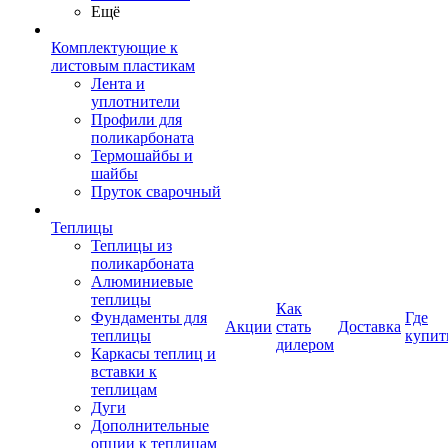
Ещё
Комплектующие к
листовым пластикам
Лента и
уплотнители
Профили для
поликарбоната
Термошайбы и
шайбы
Пруток сварочный
Теплицы
Теплицы из
поликарбоната
Алюминиевые
теплицы
Как
Фундаменты для
Где
Акции
стать
Доставка
теплицы
купит
дилером
Каркасы теплиц и
вставки к
теплицам
Дуги
Дополнительные
опции к теплицам