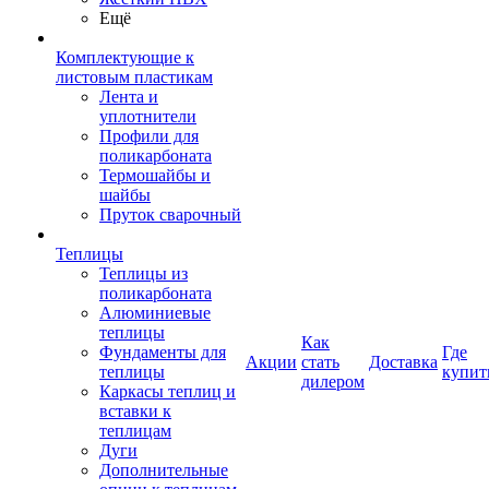
Ещё
Комплектующие к
листовым пластикам
Лента и
уплотнители
Профили для
поликарбоната
Термошайбы и
шайбы
Пруток сварочный
Теплицы
Теплицы из
поликарбоната
Алюминиевые
теплицы
Как
Фундаменты для
Где
Акции
стать
Доставка
теплицы
купит
дилером
Каркасы теплиц и
вставки к
теплицам
Дуги
Дополнительные