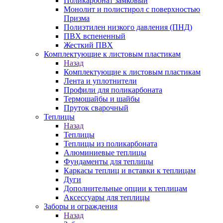
Поликарбонат замковый
Монолит и полистирол с поверхностью
Призма
Полиэтилен низкого давления (ПНД)
ПВХ вспененный
Жесткий ПВХ
Комплектующие к листовым пластикам
Назад
Комплектующие к листовым пластикам
Лента и уплотнители
Профили для поликарбоната
Термошайбы и шайбы
Пруток сварочный
Теплицы
Назад
Теплицы
Теплицы из поликарбоната
Алюминиевые теплицы
Фундаменты для теплицы
Каркасы теплиц и вставки к теплицам
Дуги
Дополнительные опции к теплицам
Аксессуары для теплицы
Заборы и ограждения
Назад