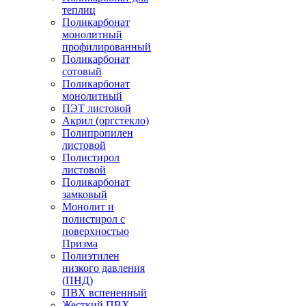
теплиц
Поликарбонат
монолитный
профилированный
Поликарбонат
сотовый
Поликарбонат
монолитный
ПЭТ листовой
Акрил (оргстекло)
Полипропилен
листовой
Полистирол
листовой
Поликарбонат
замковый
Монолит и
полистирол с
поверхностью
Призма
Полиэтилен
низкого давления
(ПНД)
ПВХ вспененный
Жесткий ПВХ