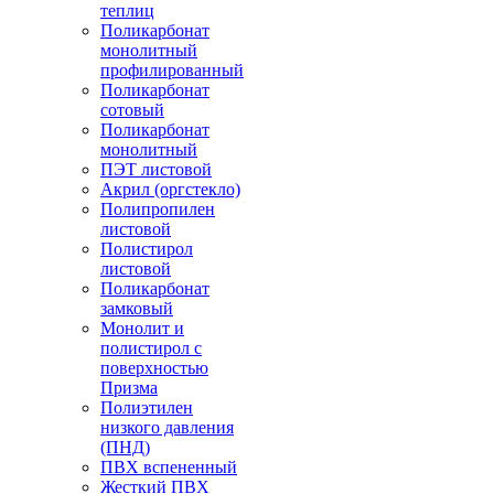
теплиц
Поликарбонат
монолитный
профилированный
Поликарбонат
сотовый
Поликарбонат
монолитный
ПЭТ листовой
Акрил (оргстекло)
Полипропилен
листовой
Полистирол
листовой
Поликарбонат
замковый
Монолит и
полистирол с
поверхностью
Призма
Полиэтилен
низкого давления
(ПНД)
ПВХ вспененный
Жесткий ПВХ