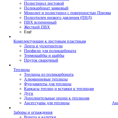
Полистирол листовой
Поликарбонат замковый
Монолит и полистирол с поверхностью Призма
Полиэтилен низкого давления (ПНД)
ПВХ вспененный
Жесткий ПВХ
Ещё
Комплектующие к листовым пластикам
Лента и уплотнители
Профили для поликарбоната
Термошайбы и шайбы
Пруток сварочный
Теплицы
Теплицы из поликарбоната
Алюминиевые теплицы
Фундаменты для теплицы
Каркасы теплиц и вставки к теплицам
Дуги
Дополнительные опции к теплицам
Аксессуары для теплицы
Ак
Заборы и ограждения
Ворота и калитки