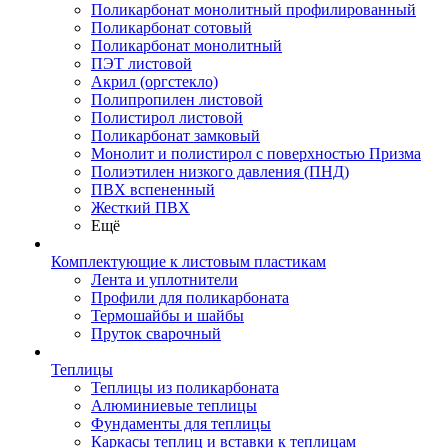
Поликарбонат монолитный профилированный
Поликарбонат сотовый
Поликарбонат монолитный
ПЭТ листовой
Акрил (оргстекло)
Полипропилен листовой
Полистирол листовой
Поликарбонат замковый
Монолит и полистирол с поверхностью Призма
Полиэтилен низкого давления (ПНД)
ПВХ вспененный
Жесткий ПВХ
Ещё
Комплектующие к листовым пластикам
Лента и уплотнители
Профили для поликарбоната
Термошайбы и шайбы
Пруток сварочный
Теплицы
Теплицы из поликарбоната
Алюминиевые теплицы
Фундаменты для теплицы
Каркасы теплиц и вставки к теплицам