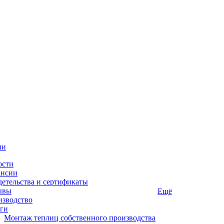
ии
ости
ансии
етельства и сертификаты
ывы
Ещё
изводство
ги
Монтаж теплиц собственного производства