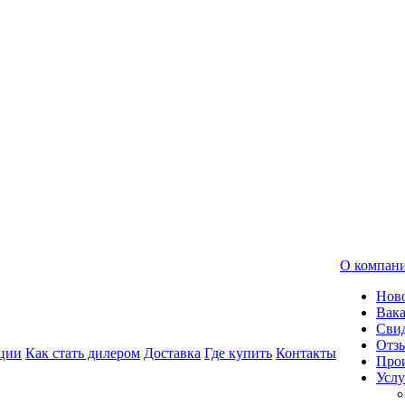
О компан
Нов
Вак
Свид
Отз
ции
Как стать дилером
Доставка
Где купить
Контакты
Про
Услу