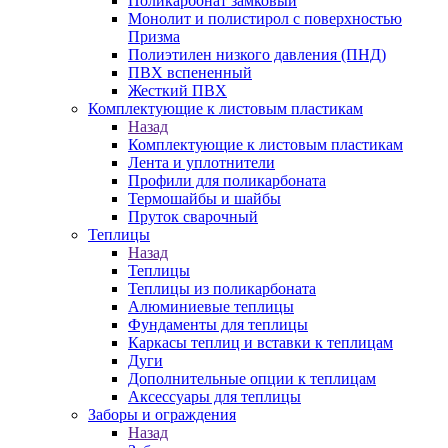
Поликарбонат замковый
Монолит и полистирол с поверхностью
Призма
Полиэтилен низкого давления (ПНД)
ПВХ вспененный
Жесткий ПВХ
Комплектующие к листовым пластикам
Назад
Комплектующие к листовым пластикам
Лента и уплотнители
Профили для поликарбоната
Термошайбы и шайбы
Пруток сварочный
Теплицы
Назад
Теплицы
Теплицы из поликарбоната
Алюминиевые теплицы
Фундаменты для теплицы
Каркасы теплиц и вставки к теплицам
Дуги
Дополнительные опции к теплицам
Аксессуары для теплицы
Заборы и ограждения
Назад