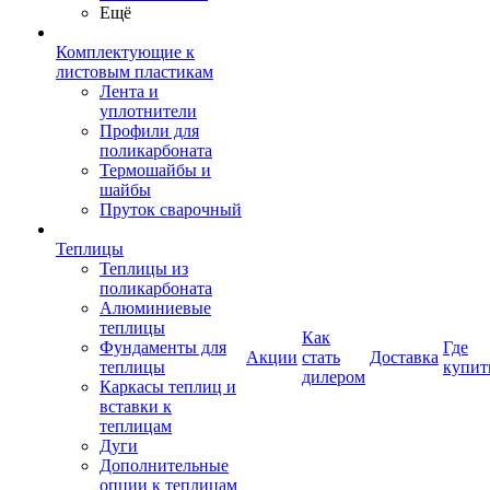
Ещё
Комплектующие к
листовым пластикам
Лента и
уплотнители
Профили для
поликарбоната
Термошайбы и
шайбы
Пруток сварочный
Теплицы
Теплицы из
поликарбоната
Алюминиевые
теплицы
Как
Фундаменты для
Где
Акции
стать
Доставка
теплицы
купит
дилером
Каркасы теплиц и
вставки к
теплицам
Дуги
Дополнительные
опции к теплицам