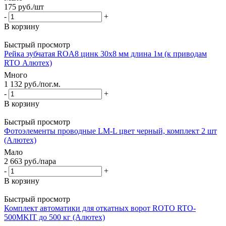
175
руб.
/шт
-
+
В корзину
Быстрый просмотр
Рейка зубчатая ROA8 цинк 30x8 мм длина 1м (к приводам
RTO Алютех)
Много
1 132
руб.
/пог.м.
-
+
В корзину
Быстрый просмотр
Фотоэлементы проводные LM-L цвет черный, комплект 2 шт
(Алютех)
Мало
2 663
руб.
/пара
-
+
В корзину
Быстрый просмотр
Комплект автоматики для откатных ворот ROTO RTO-
500МKIT до 500 кг (Алютех)