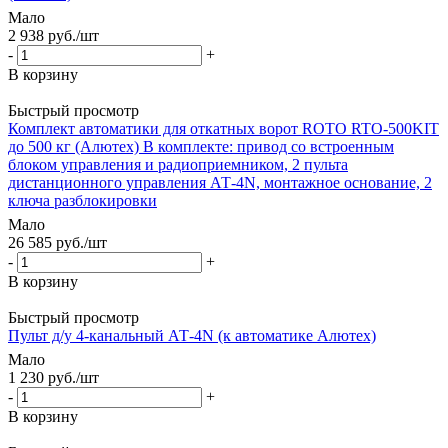
Мало
2 938
руб.
/шт
-
+
В корзину
Быстрый просмотр
Комплект автоматики для откатных ворот ROTO RTO-500KIT
до 500 кг (Алютех) В комплекте: привод со встроенным
блоком управления и радиоприемником, 2 пульта
дистанционного управления АТ-4N, монтажное основание, 2
ключа разблокировки
Мало
26 585
руб.
/шт
-
+
В корзину
Быстрый просмотр
Пульт д/у 4-канальный АТ-4N (к автоматике Алютех)
Мало
1 230
руб.
/шт
-
+
В корзину