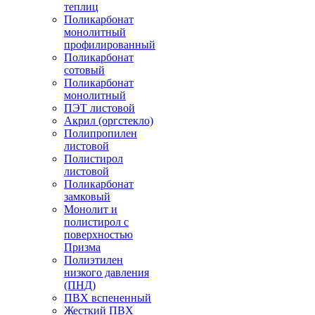
теплиц
Поликарбонат
монолитный
профилированный
Поликарбонат
сотовый
Поликарбонат
монолитный
ПЭТ листовой
Акрил (оргстекло)
Полипропилен
листовой
Полистирол
листовой
Поликарбонат
замковый
Монолит и
полистирол с
поверхностью
Призма
Полиэтилен
низкого давления
(ПНД)
ПВХ вспененный
Жесткий ПВХ