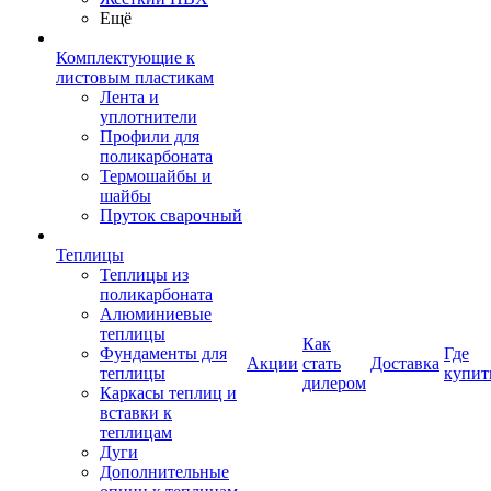
Ещё
Комплектующие к
листовым пластикам
Лента и
уплотнители
Профили для
поликарбоната
Термошайбы и
шайбы
Пруток сварочный
Теплицы
Теплицы из
поликарбоната
Алюминиевые
теплицы
Как
Фундаменты для
Где
Акции
стать
Доставка
теплицы
купит
дилером
Каркасы теплиц и
вставки к
теплицам
Дуги
Дополнительные