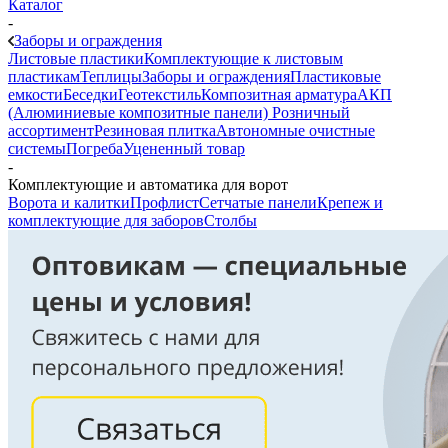
Каталог
-
Заборы и ограждения
Листовые пластики
Комплектующие к листовым
пластикам
Теплицы
Заборы и ограждения
Пластиковые
емкости
Беседки
Геотекстиль
Композитная арматура
АКП
(Алюминиевые композитные панели)
Розничный
ассортимент
Резиновая плитка
Автономные очистные
системы
Погреба
Уцененный товар
-
Комплектующие и автоматика для ворот
Ворота и калитки
Профлист
Сетчатые панели
Крепеж и
комплектующие для заборов
Столбы