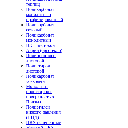
теплиц
Поликарбонат
монолитный
профилированный
Поликарбонат
сотовый
Поликарбонат
монолитный
ПЭТ листовой
Акрил (оргстекло)
Полипропилен
листовой
Полистирол
листовой
Поликарбонат
замковый
Монолит и
полистирол с
поверхностью
Призма
Полиэтилен
низкого давления
(ПНД)
ПВХ вспененный
Жесткий ПВХ