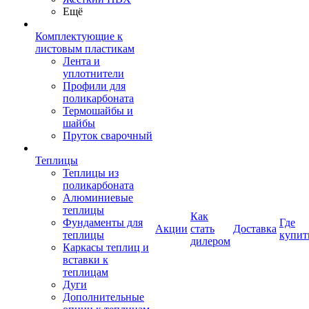
Ещё
Комплектующие к
листовым пластикам
Лента и
уплотнители
Профили для
поликарбоната
Термошайбы и
шайбы
Пруток сварочный
Теплицы
Теплицы из
поликарбоната
Алюминиевые
теплицы
Как
Фундаменты для
Где
Акции
стать
Доставка
теплицы
купит
дилером
Каркасы теплиц и
вставки к
теплицам
Дуги
Дополнительные