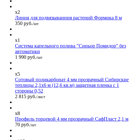
x2
Линия для подвязыванния растений Формика 8 м
350 руб.
/шт
x1
Система капельного полива "Синьор Помидор" без
автоматики
1 990 руб.
/шт
x5
Сотовый поликарбонат 4 мм прозрачный Сибирские
теплицы 2,1х6 м (12,6 кв.м) защитная пленка с 1
стороны 0,52
2 815 руб.
/лист
x8
Профиль торцевой 4 мм прозрачный СафПласт 2,1 м
70 руб.
/шт