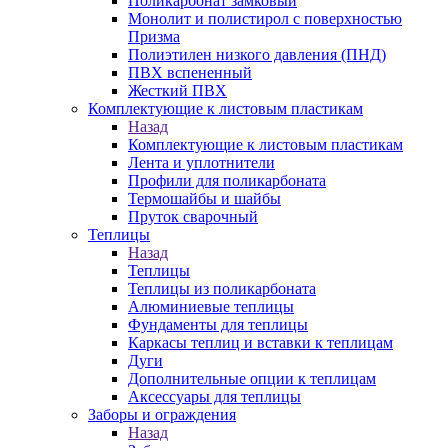
Поликарбонат замковый
Монолит и полистирол с поверхностью
Призма
Полиэтилен низкого давления (ПНД)
ПВХ вспененный
Жесткий ПВХ
Комплектующие к листовым пластикам
Назад
Комплектующие к листовым пластикам
Лента и уплотнители
Профили для поликарбоната
Термошайбы и шайбы
Пруток сварочный
Теплицы
Назад
Теплицы
Теплицы из поликарбоната
Алюминиевые теплицы
Фундаменты для теплицы
Каркасы теплиц и вставки к теплицам
Дуги
Дополнительные опции к теплицам
Аксессуары для теплицы
Заборы и ограждения
Назад