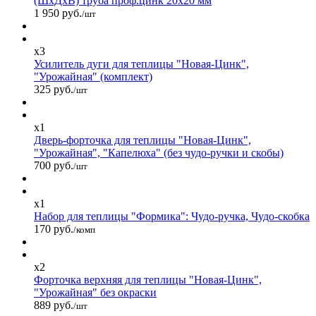
(ШхДхВ) труба проф.цинк 20х20 мм
1 950 руб.
/шт
x3
Усилитель дуги для теплицы "Новая-Цинк",
"Урожайная" (комплект)
325 руб.
/шт
x1
Дверь-форточка для теплицы "Новая-Цинк",
"Урожайная", "Капелюха" (без чудо-ручки и скобы)
700 руб.
/шт
x1
Набор для теплицы "Формика": Чудо-ручка, Чудо-скобка
170 руб.
/комп
x2
Форточка верхняя для теплицы "Новая-Цинк",
"Урожайная" без окраски
889 руб.
/шт