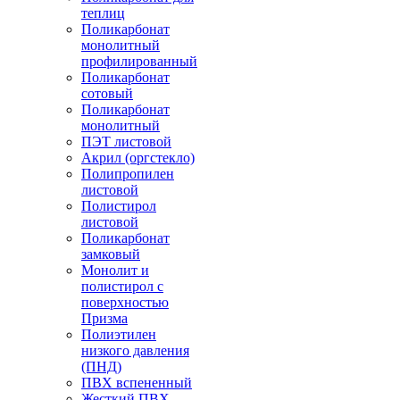
теплиц
Поликарбонат
монолитный
профилированный
Поликарбонат
сотовый
Поликарбонат
монолитный
ПЭТ листовой
Акрил (оргстекло)
Полипропилен
листовой
Полистирол
листовой
Поликарбонат
замковый
Монолит и
полистирол с
поверхностью
Призма
Полиэтилен
низкого давления
(ПНД)
ПВХ вспененный
Жесткий ПВХ