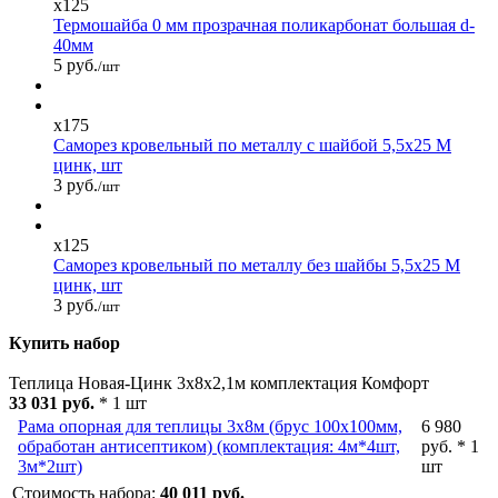
x125
Термошайба 0 мм прозрачная поликарбонат большая d-
40мм
5 руб.
/шт
x175
Саморез кровельный по металлу с шайбой 5,5x25 М
цинк, шт
3 руб.
/шт
x125
Саморез кровельный по металлу без шайбы 5,5x25 М
цинк, шт
3 руб.
/шт
Купить набор
Теплица Новая-Цинк 3х8х2,1м комплектация Комфорт
33 031 руб.
* 1 шт
Рама опорная для теплицы 3х8м (брус 100х100мм,
6 980
обработан антисептиком) (комплектация: 4м*4шт,
руб. * 1
3м*2шт)
шт
Стоимость набора:
40 011 руб.