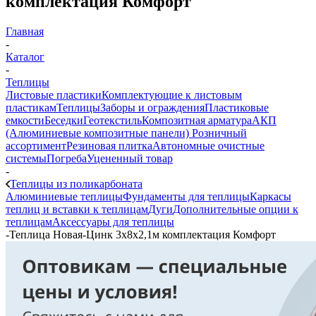
комплектация Комфорт
Главная
-
Каталог
-
Теплицы
Листовые пластики
Комплектующие к листовым
пластикам
Теплицы
Заборы и ограждения
Пластиковые
емкости
Беседки
Геотекстиль
Композитная арматура
АКП
(Алюминиевые композитные панели)
Розничный
ассортимент
Резиновая плитка
Автономные очистные
системы
Погреба
Уцененный товар
-
Теплицы из поликарбоната
Алюминиевые теплицы
Фундаменты для теплицы
Каркасы
теплиц и вставки к теплицам
Дуги
Дополнительные опции к
теплицам
Аксессуары для теплицы
-
Теплица Новая-Цинк 3х8х2,1м комплектация Комфорт