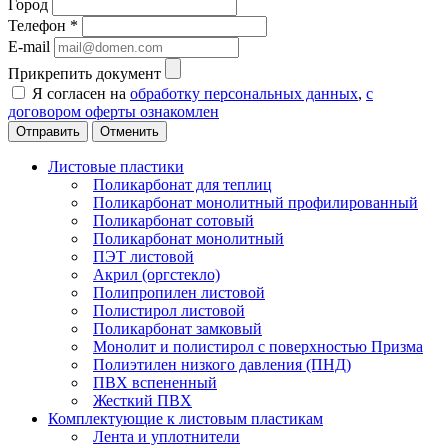
Город
Телефон
*
E-mail
Прикрепить документ
Я согласен на
обработку персональных данных
,
с
договором оферты ознакомлен
Отменить
Листовые пластики
Поликарбонат для теплиц
Поликарбонат монолитный профилированный
Поликарбонат сотовый
Поликарбонат монолитный
ПЭТ листовой
Акрил (оргстекло)
Полипропилен листовой
Полистирол листовой
Поликарбонат замковый
Монолит и полистирол с поверхностью Призма
Полиэтилен низкого давления (ПНД)
ПВХ вспененный
Жесткий ПВХ
Комплектующие к листовым пластикам
Лента и уплотнители