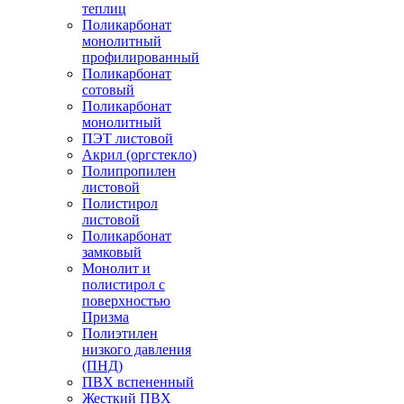
теплиц
Поликарбонат
монолитный
профилированный
Поликарбонат
сотовый
Поликарбонат
монолитный
ПЭТ листовой
Акрил (оргстекло)
Полипропилен
листовой
Полистирол
листовой
Поликарбонат
замковый
Монолит и
полистирол с
поверхностью
Призма
Полиэтилен
низкого давления
(ПНД)
ПВХ вспененный
Жесткий ПВХ