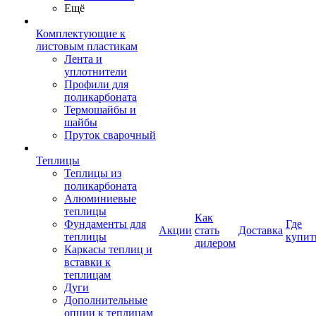
Ещё
Комплектующие к
листовым пластикам
Лента и
уплотнители
Профили для
поликарбоната
Термошайбы и
шайбы
Пруток сварочный
Теплицы
Теплицы из
поликарбоната
Алюминиевые
теплицы
Как
Фундаменты для
Где
Акции
стать
Доставка
теплицы
купит
дилером
Каркасы теплиц и
вставки к
теплицам
Дуги
Дополнительные
опции к теплицам