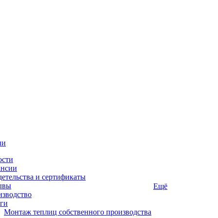
ии
ости
ансии
етельства и сертификаты
ывы
Ещё
изводство
ги
Монтаж теплиц собственного производства