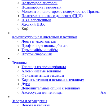
Полистирол листовой
Поликарбонат замковый
Монолит и полистирол с поверхностью Призма
Полиэтилен низкого давления (ПНД)
ПВХ вспененный
Жесткий ПВХ
Ещё
Комплектующие к листовым пластикам
Лента и уплотнители
Профили для поликарбоната
Термошайбы и шайбы
Пруток сварочный
Теплицы
Теплицы из поликарбоната
Алюминиевые теплицы
Фундаменты для теплицы
Каркасы теплиц и вставки к теплицам
Дуги
Дополнительные опции к теплицам
Аксессуары для теплицы
Ак
Заборы и ограждения
Ворота и калитки