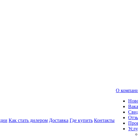
О компан
Нов
Вак
Свид
Отз
ции
Как стать дилером
Доставка
Где купить
Контакты
Про
Услу