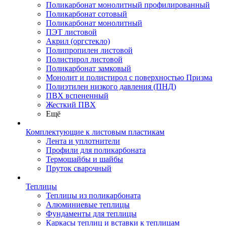
Поликарбонат монолитный профилированный
Поликарбонат сотовый
Поликарбонат монолитный
ПЭТ листовой
Акрил (оргстекло)
Полипропилен листовой
Полистирол листовой
Поликарбонат замковый
Монолит и полистирол с поверхностью Призма
Полиэтилен низкого давления (ПНД)
ПВХ вспененный
Жесткий ПВХ
Ещё
Комплектующие к листовым пластикам
Лента и уплотнители
Профили для поликарбоната
Термошайбы и шайбы
Пруток сварочный
Теплицы
Теплицы из поликарбоната
Алюминиевые теплицы
Фундаменты для теплицы
Каркасы теплиц и вставки к теплицам