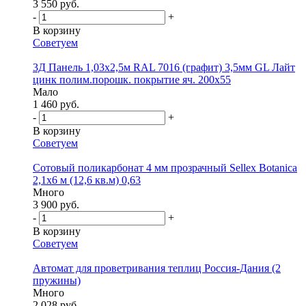
3 550 руб.
-
+
В корзину
Советуем
3Д Панель 1,03х2,5м RAL 7016 (графит) 3,5мм GL Лайт
цинк полим.порошк. покрытие яч. 200х55
Мало
1 460 руб.
-
+
В корзину
Советуем
Сотовый поликарбонат 4 мм прозрачный Sellex Botanica
2,1х6 м (12,6 кв.м) 0,63
Много
3 900 руб.
-
+
В корзину
Советуем
Автомат для проветривания теплиц Россия-Дания (2
пружины)
Много
2 028 руб.