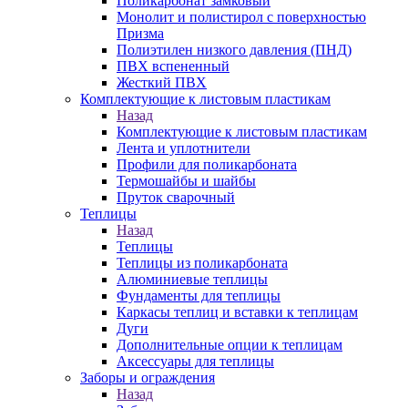
Поликарбонат замковый
Монолит и полистирол с поверхностью
Призма
Полиэтилен низкого давления (ПНД)
ПВХ вспененный
Жесткий ПВХ
Комплектующие к листовым пластикам
Назад
Комплектующие к листовым пластикам
Лента и уплотнители
Профили для поликарбоната
Термошайбы и шайбы
Пруток сварочный
Теплицы
Назад
Теплицы
Теплицы из поликарбоната
Алюминиевые теплицы
Фундаменты для теплицы
Каркасы теплиц и вставки к теплицам
Дуги
Дополнительные опции к теплицам
Аксессуары для теплицы
Заборы и ограждения
Назад