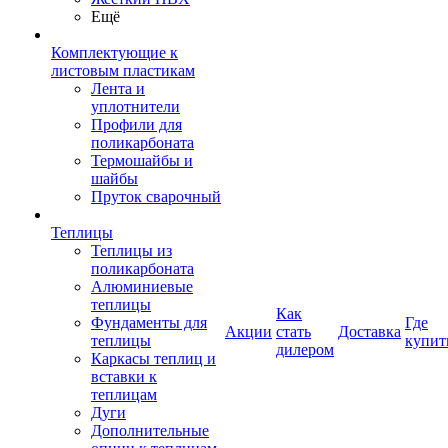
Ещё
Комплектующие к
листовым пластикам
Лента и
уплотнители
Профили для
поликарбоната
Термошайбы и
шайбы
Пруток сварочный
Теплицы
Теплицы из
поликарбоната
Алюминиевые
теплицы
Как
Фундаменты для
Где
Акции
стать
Доставка
теплицы
купит
дилером
Каркасы теплиц и
вставки к
теплицам
Дуги
Дополнительные