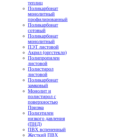
теплиц
Поликарбонат
монолитный
профилированный
Поликарбонат
сотовый
Поликарбонат
монолитный
ПЭТ листовой
Акрил (оргстекло)
Полипропилен
листовой
Полистирол
листовой
Поликарбонат
замковый
Монолит и
полистирол с
поверхностью
Призма
Полиэтилен
низкого давления
(ПНД)
ПВХ вспененный
Жесткий ПВХ