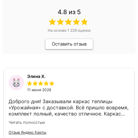
4.8
из 5
На основе
1 229
оценок
Оставить отзыв
Элина Х.
11 июня 2026
Доброго дня! Заказывали каркас теплицы
«Урожайная» с доставкой. Всё пришло вовремя,
комплект полный, качество отличное. Каркас
прочный, собирается легко (инструкция по
Читать полностью
сборке прилагалась вместе с каркасом
теплицы) Покупкой довольны, компании
Отзыв Яндекс Карты