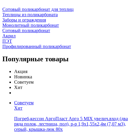
Сотовый поликарбонат для теплиц
Теплицы из поликарбоната
Заборы и ограждения
Монолитный поликарбонат
Сотовый поликарбонат
Акрил
ПЭТ
Профилированный поликарбонат
Популярные товары
Акция
Новинка
Советуем
Хит
Советуем
Хит
Погреб-кессон АргоПласт Арго 5 MIX увелич.вход (два
ряда полок, лестница, пол), р-р 1,9х1,55х2,4м (7,07 м3),
серый, крышка-люк 80х