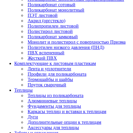
Поликарбонат сотовый
Поликарбонат монолитный
ПЭТ листовой
Акрил (оргстекло)
Полипропилен листовой
Полистирол листовой
Поликарбонат замковый
Монолит и полистирол с поверхностью Призма
Полиэтилен низкого давления (ПНД)
ПВХ вспененный
Жесткий ПВХ
Комплектующие к листовым пластикам
Лента и уплотнители
Профили для поликарбоната
Термошайбы и шайбы
Пруток сварочный
Теплицы
Теплицы из поликарбоната
Алюминиевые теплицы
Фундаменты для теплицы
Каркасы теплиц и вставки к теплицам
Дуги
Дополнительные опции к теплицам
Аксессуары для теплицы
Заборы и ограждения