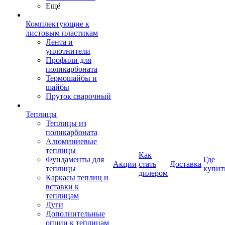
Ещё
Комплектующие к
листовым пластикам
Лента и
уплотнители
Профили для
поликарбоната
Термошайбы и
шайбы
Пруток сварочный
Теплицы
Теплицы из
поликарбоната
Алюминиевые
теплицы
Как
Фундаменты для
Где
Акции
стать
Доставка
теплицы
купит
дилером
Каркасы теплиц и
вставки к
теплицам
Дуги
Дополнительные
опции к теплицам