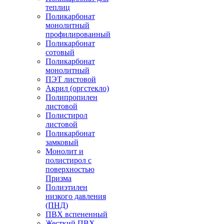
теплиц
Поликарбонат
монолитный
профилированный
Поликарбонат
сотовый
Поликарбонат
монолитный
ПЭТ листовой
Акрил (оргстекло)
Полипропилен
листовой
Полистирол
листовой
Поликарбонат
замковый
Монолит и
полистирол с
поверхностью
Призма
Полиэтилен
низкого давления
(ПНД)
ПВХ вспененный
Жесткий ПВХ