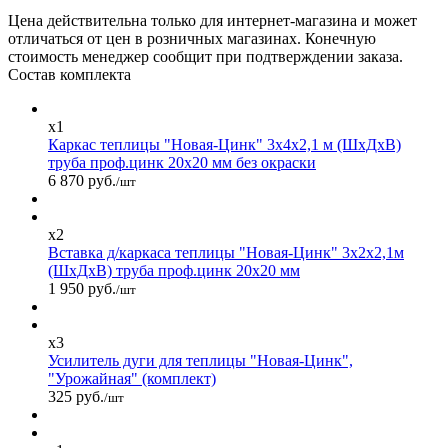
Цена действительна только для интернет-магазина и может
отличаться от цен в розничных магазинах. Конечную
стоимость менеджер сообщит при подтверждении заказа.
Состав комплекта
x1
Каркас теплицы "Новая-Цинк" 3х4х2,1 м (ШхДхВ)
труба проф.цинк 20х20 мм без окраски
6 870 руб.
/шт
x2
Вставка д/каркаса теплицы "Новая-Цинк" 3х2х2,1м
(ШхДхВ) труба проф.цинк 20х20 мм
1 950 руб.
/шт
x3
Усилитель дуги для теплицы "Новая-Цинк",
"Урожайная" (комплект)
325 руб.
/шт