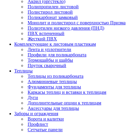
Акрил (оргстекло)
Полипропилен листовой
Полистирол листовой
Поликарбонат замковый
Монолит и полистирол с поверхностью Призма
Полиэтилен низкого давления (ПНД)
ПВХ вспененный
Жесткий ПВХ
Комплектующие к листовым пластикам
Лента и уплотнители
Профили для поликарбоната
Термошайбы и шайбы
Пруток сварочный
Теплицы
Теплицы из поликарбоната
Алюминиевые теплицы
Фундаменты для теплицы
Каркасы теплиц и вставки к теплицам
Дуги
Дополнительные опции к теплицам
Аксессуары для теплицы
Заборы и ограждения
Ворота и калитки
Профлист
Сетчатые панели