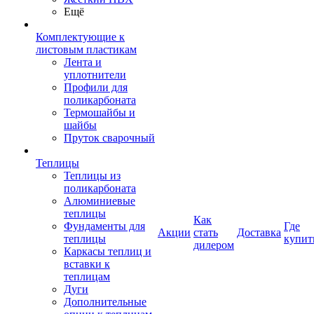
Ещё
Комплектующие к
листовым пластикам
Лента и
уплотнители
Профили для
поликарбоната
Термошайбы и
шайбы
Пруток сварочный
Теплицы
Теплицы из
поликарбоната
Алюминиевые
теплицы
Как
Фундаменты для
Где
Акции
стать
Доставка
теплицы
купит
дилером
Каркасы теплиц и
вставки к
теплицам
Дуги
Дополнительные