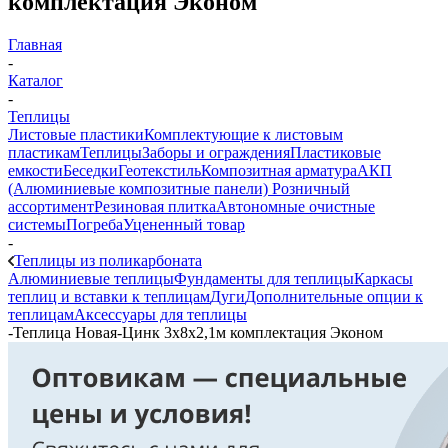
комплектация Эконом
Главная
-
Каталог
-
Теплицы
Листовые пластики
Комплектующие к листовым
пластикам
Теплицы
Заборы и ограждения
Пластиковые
емкости
Беседки
Геотекстиль
Композитная арматура
АКП
(Алюминиевые композитные панели)
Розничный
ассортимент
Резиновая плитка
Автономные очистные
системы
Погреба
Уцененный товар
-
Теплицы из поликарбоната
Алюминиевые теплицы
Фундаменты для теплицы
Каркасы
теплиц и вставки к теплицам
Дуги
Дополнительные опции к
теплицам
Аксессуары для теплицы
-
Теплица Новая-Цинк 3х8х2,1м комплектация Эконом