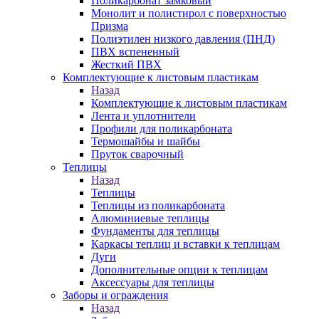
Поликарбонат замковый
Монолит и полистирол с поверхностью
Призма
Полиэтилен низкого давления (ПНД)
ПВХ вспененный
Жесткий ПВХ
Комплектующие к листовым пластикам
Назад
Комплектующие к листовым пластикам
Лента и уплотнители
Профили для поликарбоната
Термошайбы и шайбы
Пруток сварочный
Теплицы
Назад
Теплицы
Теплицы из поликарбоната
Алюминиевые теплицы
Фундаменты для теплицы
Каркасы теплиц и вставки к теплицам
Дуги
Дополнительные опции к теплицам
Аксессуары для теплицы
Заборы и ограждения
Назад