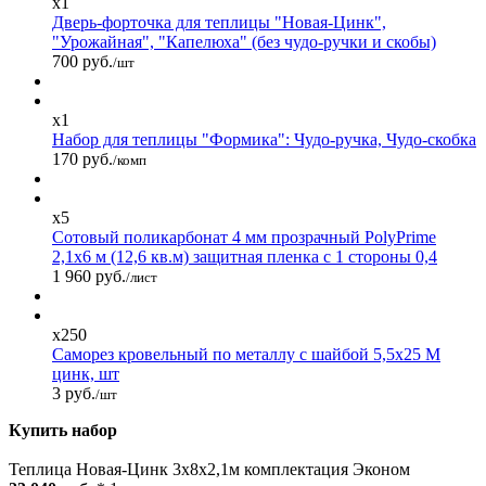
x1
Дверь-форточка для теплицы "Новая-Цинк",
"Урожайная", "Капелюха" (без чудо-ручки и скобы)
700 руб.
/шт
x1
Набор для теплицы "Формика": Чудо-ручка, Чудо-скобка
170 руб.
/комп
x5
Сотовый поликарбонат 4 мм прозрачный PolyPrime
2,1х6 м (12,6 кв.м) защитная пленка с 1 стороны 0,4
1 960 руб.
/лист
x250
Саморез кровельный по металлу с шайбой 5,5x25 М
цинк, шт
3 руб.
/шт
Купить набор
Теплица Новая-Цинк 3х8х2,1м комплектация Эконом