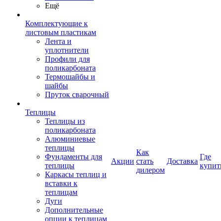
Ещё
Комплектующие к
листовым пластикам
Лента и
уплотнители
Профили для
поликарбоната
Термошайбы и
шайбы
Пруток сварочный
Теплицы
Теплицы из
поликарбоната
Алюминиевые
теплицы
Как
Фундаменты для
Где
Акции
стать
Доставка
теплицы
купит
дилером
Каркасы теплиц и
вставки к
теплицам
Дуги
Дополнительные
опции к теплицам