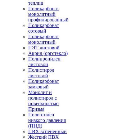
теплиц
Поликарбонат
монолитный
профилированный
Поликарбонат
сотовый
Поликарбонат
монолитный
ПЭТ листовой
Акрил (оргстекло)
Полипропилен
листовой
Полистирол
листовой
Поликарбонат
замковый
Монолит и
полистирол с
поверхностью
Призма
Полиэтилен
низкого давления
(ПНД)
ПВХ вспененный
Жесткий ПВХ