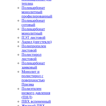
теплиц
Поликарбонат
монолитный
профилированный
Поликарбонат
сотовый
Поликарбонат
монолитный
ПЭТ листовой
Акрил (оргстекло)
Полипропилен
листовой
Полистирол
листовой
Поликарбонат
замковый
Монолит и
полистирол с
поверхностью
Призма
Полиэтилен
низкого давления
(ПНД)
ПВХ вспененный
Жесткий ПВХ