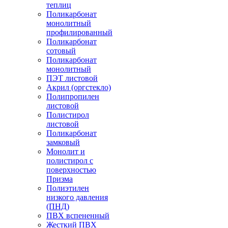
теплиц
Поликарбонат
монолитный
профилированный
Поликарбонат
сотовый
Поликарбонат
монолитный
ПЭТ листовой
Акрил (оргстекло)
Полипропилен
листовой
Полистирол
листовой
Поликарбонат
замковый
Монолит и
полистирол с
поверхностью
Призма
Полиэтилен
низкого давления
(ПНД)
ПВХ вспененный
Жесткий ПВХ