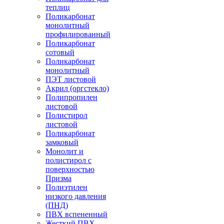
теплиц
Поликарбонат
монолитный
профилированный
Поликарбонат
сотовый
Поликарбонат
монолитный
ПЭТ листовой
Акрил (оргстекло)
Полипропилен
листовой
Полистирол
листовой
Поликарбонат
замковый
Монолит и
полистирол с
поверхностью
Призма
Полиэтилен
низкого давления
(ПНД)
ПВХ вспененный
Жесткий ПВХ