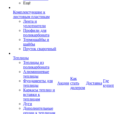
Ещё
Комплектующие к
листовым пластикам
Лента и
уплотнители
Профили для
поликарбоната
Термошайбы и
шайбы
Пруток сварочный
Теплицы
Теплицы из
поликарбоната
Алюминиевые
теплицы
Как
Фундаменты для
Где
Акции
стать
Доставка
теплицы
купит
дилером
Каркасы теплиц и
вставки к
теплицам
Дуги
Дополнительные
опции к теплицам