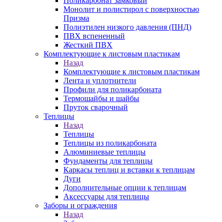
Поликарбонат замковый
Монолит и полистирол с поверхностью
Призма
Полиэтилен низкого давления (ПНД)
ПВХ вспененный
Жесткий ПВХ
Комплектующие к листовым пластикам
Назад
Комплектующие к листовым пластикам
Лента и уплотнители
Профили для поликарбоната
Термошайбы и шайбы
Пруток сварочный
Теплицы
Назад
Теплицы
Теплицы из поликарбоната
Алюминиевые теплицы
Фундаменты для теплицы
Каркасы теплиц и вставки к теплицам
Дуги
Дополнительные опции к теплицам
Аксессуары для теплицы
Заборы и ограждения
Назад