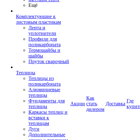
Ещё
Комплектующие к
листовым пластикам
Лента и
уплотнители
Профили для
поликарбоната
Термошайбы и
шайбы
Пруток сварочный
Теплицы
Теплицы из
поликарбоната
Алюминиевые
теплицы
Как
Фундаменты для
Где
Акции
стать
Доставка
теплицы
купит
дилером
Каркасы теплиц и
вставки к
теплицам
Дуги
Дополнительные