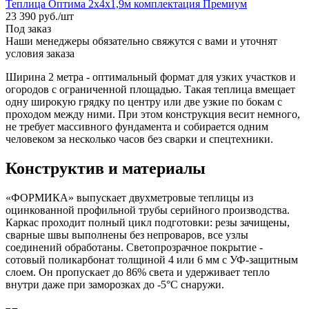
Теплица Оптима 2х4х1,9м комплектация Премиум
23 390
руб.
/шт
Под заказ
Наши менеджеры обязательно свяжутся с вами и уточнят
условия заказа
Ширина 2 метра - оптимальный формат для узких участков и
огородов с ограниченной площадью. Такая теплица вмещает
одну широкую грядку по центру или две узкие по бокам с
проходом между ними. При этом конструкция весит немного,
не требует массивного фундамента и собирается одним
человеком за несколько часов без сварки и спецтехники.
Конструктив и материалы
«ФОРМИКА» выпускает двухметровые теплицы из
оцинкованной профильной трубы серийного производства.
Каркас проходит полный цикл подготовки: резы зачищены,
сварные швы выполнены без непроваров, все узлы
соединений обработаны. Светопрозрачное покрытие -
сотовый поликарбонат толщиной 4 или 6 мм с УФ-защитным
слоем. Он пропускает до 86% света и удерживает тепло
внутри даже при заморозках до -5°C снаружи.