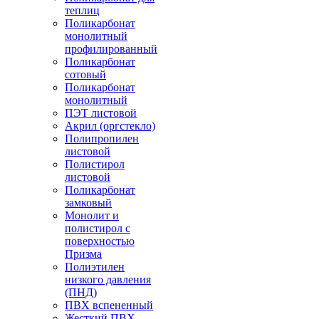
теплиц
Поликарбонат
монолитный
профилированный
Поликарбонат
сотовый
Поликарбонат
монолитный
ПЭТ листовой
Акрил (оргстекло)
Полипропилен
листовой
Полистирол
листовой
Поликарбонат
замковый
Монолит и
полистирол с
поверхностью
Призма
Полиэтилен
низкого давления
(ПНД)
ПВХ вспененный
Жесткий ПВХ