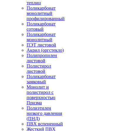
теплиц
Поликарбонат
монолитный
профилированный
Поликарбонат
сотовый
Поликарбонат
монолитный
ПЭТ листовой
Акрил (оргстекло)
Полипропилен
листовой
Полистирол
листовой
Поликарбонат
замковый
Монолит и
полистирол с
поверхностью
Призма
Полиэтилен
низкого давления
(ПНД)
ПВХ вспененный
Жесткий ПВХ