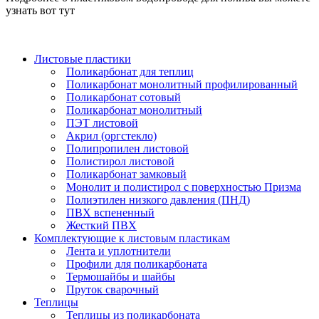
узнать вот тут
Листовые пластики
Поликарбонат для теплиц
Поликарбонат монолитный профилированный
Поликарбонат сотовый
Поликарбонат монолитный
ПЭТ листовой
Акрил (оргстекло)
Полипропилен листовой
Полистирол листовой
Поликарбонат замковый
Монолит и полистирол с поверхностью Призма
Полиэтилен низкого давления (ПНД)
ПВХ вспененный
Жесткий ПВХ
Комплектующие к листовым пластикам
Лента и уплотнители
Профили для поликарбоната
Термошайбы и шайбы
Пруток сварочный
Теплицы
Теплицы из поликарбоната