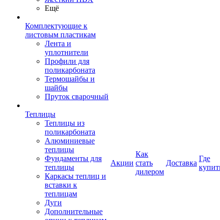
Ещё
Комплектующие к
листовым пластикам
Лента и
уплотнители
Профили для
поликарбоната
Термошайбы и
шайбы
Пруток сварочный
Теплицы
Теплицы из
поликарбоната
Алюминиевые
теплицы
Как
Фундаменты для
Где
Акции
стать
Доставка
теплицы
купит
дилером
Каркасы теплиц и
вставки к
теплицам
Дуги
Дополнительные