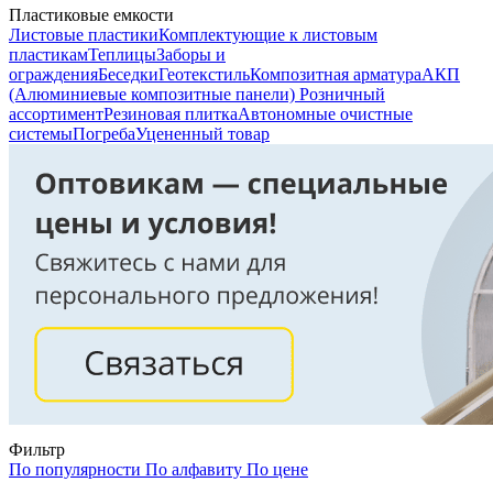
Пластиковые емкости
Листовые пластики
Комплектующие к листовым
пластикам
Теплицы
Заборы и
ограждения
Беседки
Геотекстиль
Композитная арматура
АКП
(Алюминиевые композитные панели)
Розничный
ассортимент
Резиновая плитка
Автономные очистные
системы
Погреба
Уцененный товар
Фильтр
По популярности
По алфавиту
По цене