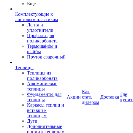
Ещё
Комплектующие к
листовым пластикам
Лента и
уплотнители
Профили для
поликарбоната
Термошайбы и
шайбы
Пруток сварочный
Теплицы
Теплицы из
поликарбоната
Алюминиевые
теплицы
Как
Фундаменты для
Где
Акции
стать
Доставка
теплицы
купит
дилером
Каркасы теплиц и
вставки к
теплицам
Дуги
Дополнительные
опции к теплицам