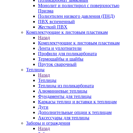
Поликарбонат замковый
Монолит и полистирол с поверхностью
Призма
Полиэтилен низкого давления (ПНД)
ПВХ вспененный
Жесткий ПВХ
Комплектующие к листовым пластикам
Назад
Комплектующие к листовым пластикам
Лента и уплотнители
Профили для поликарбоната
Термошайбы и шайбы
Пруток сварочный
Теплицы
Назад
Теплицы
Теплицы из поликарбоната
Алюминиевые теплицы
Фундаменты для теплицы
Каркасы теплиц и вставки к теплицам
Дуги
Дополнительные опции к теплицам
Аксессуары для теплицы
Заборы и ограждения
Назад