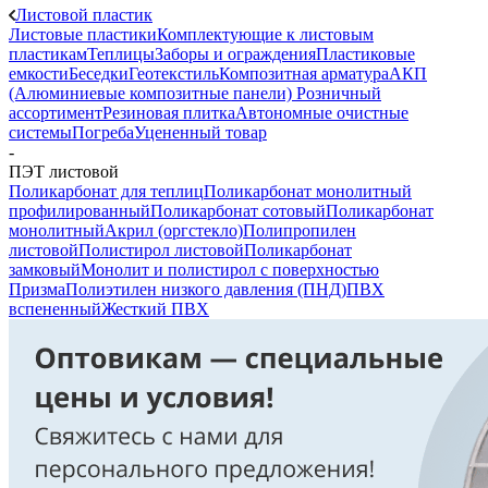
Листовой пластик
Листовые пластики
Комплектующие к листовым
пластикам
Теплицы
Заборы и ограждения
Пластиковые
емкости
Беседки
Геотекстиль
Композитная арматура
АКП
(Алюминиевые композитные панели)
Розничный
ассортимент
Резиновая плитка
Автономные очистные
системы
Погреба
Уцененный товар
-
ПЭТ листовой
Поликарбонат для теплиц
Поликарбонат монолитный
профилированный
Поликарбонат сотовый
Поликарбонат
монолитный
Акрил (оргстекло)
Полипропилен
листовой
Полистирол листовой
Поликарбонат
замковый
Монолит и полистирол с поверхностью
Призма
Полиэтилен низкого давления (ПНД)
ПВХ
вспененный
Жесткий ПВХ