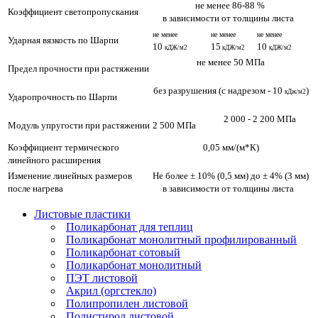
не менее 86-88 %
Коэффициент светопропускания
в зависимости от толщины листа
не менее
не менее
не менее
Ударная вязкость по Шарпи
10
15
10
кДЖ/м2
кДЖ/м2
кДЖ/м2
не менее 50 МПа
Предел прочности при растяжении
без разрушения (с надрезом - 10
)
кДж/м2
Ударопрочность по Шарпи
2 000 - 2 200 МПа
Модуль упругости при растяжении
2 500 МПа
Коэффициент термического
0,05 мм/(м*К)
линейного расширения
Изменение линейных размеров
Не более ± 10% (0,5 мм) до ± 4% (3 мм)
после нагрева
в зависимости от толщины листа
Листовые пластики
Поликарбонат для теплиц
Поликарбонат монолитный профилированный
Поликарбонат сотовый
Поликарбонат монолитный
ПЭТ листовой
Акрил (оргстекло)
Полипропилен листовой
Полистирол листовой