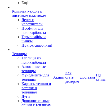
Ещё
Комплектующие к
листовым пластикам
Лента и
уплотнители
Профили для
поликарбоната
Термошайбы и
шайбы
Пруток сварочный
Теплицы
Теплицы из
поликарбоната
Алюминиевые
теплицы
Как
Фундаменты для
Где
Акции
стать
Доставка
теплицы
купит
дилером
Каркасы теплиц и
вставки к
теплицам
Дуги
Дополнительные
опции к теплицам