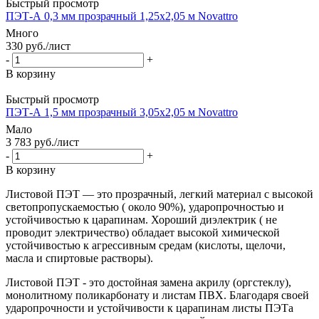
Быстрый просмотр
ПЭТ-А 0,3 мм прозрачный 1,25х2,05 м Novattro
Много
330
руб.
/лист
-
+
В корзину
Быстрый просмотр
ПЭТ-А 1,5 мм прозрачный 3,05х2,05 м Novattro
Мало
3 783
руб.
/лист
-
+
В корзину
Листовой ПЭТ — это прозрачный, легкий материал с высокой
светопропускаемостью ( около 90%), ударопрочностью и
устойчивостью к царапинам. Хороший диэлектрик ( не
проводит электричество) обладает высокой химической
устойчивостью к агрессивным средам (кислоты, щелочи,
масла и спиртовые растворы).
Листовой ПЭТ - это достойная замена акрилу (оргстеклу),
монолитному поликарбонату и листам ПВХ. Благодаря своей
ударопрочности и устойчивости к царапинам листы ПЭТа