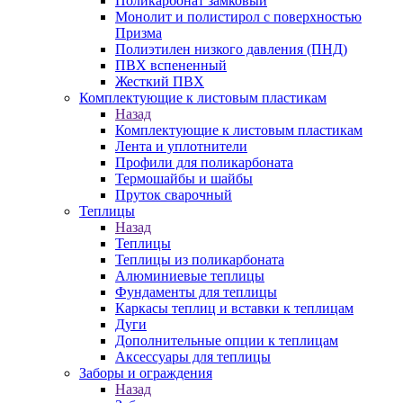
Поликарбонат замковый
Монолит и полистирол с поверхностью
Призма
Полиэтилен низкого давления (ПНД)
ПВХ вспененный
Жесткий ПВХ
Комплектующие к листовым пластикам
Назад
Комплектующие к листовым пластикам
Лента и уплотнители
Профили для поликарбоната
Термошайбы и шайбы
Пруток сварочный
Теплицы
Назад
Теплицы
Теплицы из поликарбоната
Алюминиевые теплицы
Фундаменты для теплицы
Каркасы теплиц и вставки к теплицам
Дуги
Дополнительные опции к теплицам
Аксессуары для теплицы
Заборы и ограждения
Назад