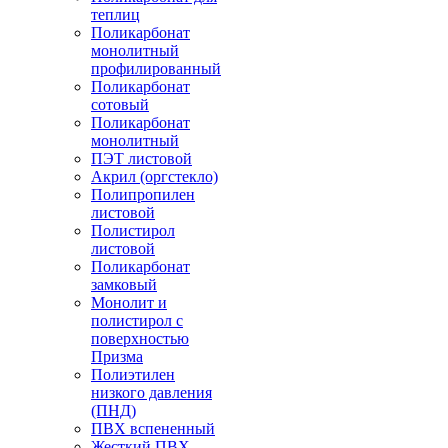
теплиц
Поликарбонат
монолитный
профилированный
Поликарбонат
сотовый
Поликарбонат
монолитный
ПЭТ листовой
Акрил (оргстекло)
Полипропилен
листовой
Полистирол
листовой
Поликарбонат
замковый
Монолит и
полистирол с
поверхностью
Призма
Полиэтилен
низкого давления
(ПНД)
ПВХ вспененный
Жесткий ПВХ