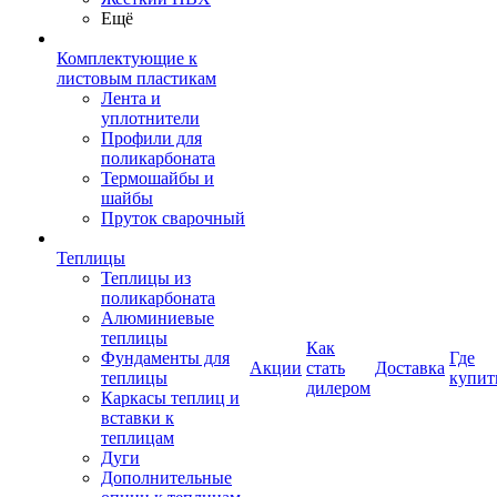
Ещё
Комплектующие к
листовым пластикам
Лента и
уплотнители
Профили для
поликарбоната
Термошайбы и
шайбы
Пруток сварочный
Теплицы
Теплицы из
поликарбоната
Алюминиевые
теплицы
Как
Фундаменты для
Где
Акции
стать
Доставка
теплицы
купит
дилером
Каркасы теплиц и
вставки к
теплицам
Дуги
Дополнительные