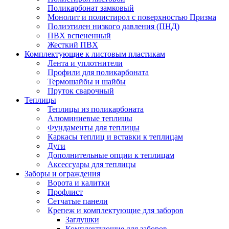
Поликарбонат замковый
Монолит и полистирол с поверхностью Призма
Полиэтилен низкого давления (ПНД)
ПВХ вспененный
Жесткий ПВХ
Комплектующие к листовым пластикам
Лента и уплотнители
Профили для поликарбоната
Термошайбы и шайбы
Пруток сварочный
Теплицы
Теплицы из поликарбоната
Алюминиевые теплицы
Фундаменты для теплицы
Каркасы теплиц и вставки к теплицам
Дуги
Дополнительные опции к теплицам
Аксессуары для теплицы
Заборы и ограждения
Ворота и калитки
Профлист
Сетчатые панели
Крепеж и комплектующие для заборов
Заглушки
Комплектующие для заборов