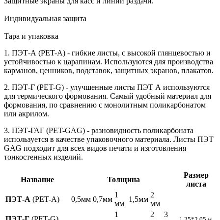
Защитные экраны для касс и линий раздачи.
Индивидуальная защита
Тара и упаковка
1. ПЭТ-А (PET-A) - гибкие листы, с высокой глянцевостью и
устойчивостью к царапинам. Используются для производства
карманов, ценников, подставок, защитных экранов, плакатов.
2. ПЭТ-Г (PET-G) - улучшенные листы ПЭТ А используются
для термического формования. Самый удобный материал для
формования, по сравнению с монолитным поликарбонатом
или акрилом.
3. ПЭТ-ГАГ (PET-GAG) - разновидность поликарбоната
используется в качестве упаковочного материала. Листы ПЭТ
GAG подходит для всех видов печати и изготовления
тонкостенных изделий.
Размер
Название
Толщина
листа
1
2
ПЭТ-А
(PET-A)
0,5мм
0,7мм
1,5мм
мм
мм
1
2
3
ПЭТ-Г
(PET-G)
1,25*2,05 м