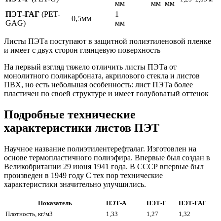
мм
мм
мм
ПЭТ-ГАГ
(PET-
1
0,5мм
GAG)
мм
Листы ПЭТа поступают в защитной полиэтиленовой пленке
и имеет с двух сторон глянцевую поверхность
На первый взгляд тяжело отличить листы ПЭТа от
монолитного поликарбоната, акрилового стекла и листов
ПВХ, но есть небольшая особенность: лист ПЭТа более
пластичен по своей структуре и имеет голубоватый оттенок
Подробные технические
характеристики листов ПЭТ
Научное название полиэтилентерефталаг. Изготовлен на
основе термопластичного полиэфира. Впервые был создан в
Великобритании 29 июня 1941 года. В СССР впервые был
произведен в 1949 году С тех пор технические
характеристики значительно улучшились.
Показатель
ПЭТ-А
ПЭТ-Г
ПЭТ-ГАГ
Плотность, кг/м3
1,33
1,27
1,32