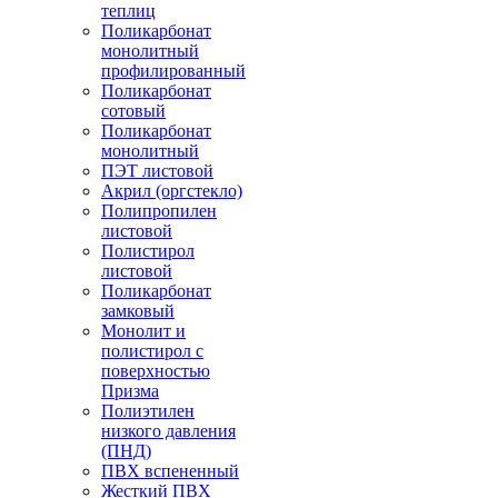
теплиц
Поликарбонат
монолитный
профилированный
Поликарбонат
сотовый
Поликарбонат
монолитный
ПЭТ листовой
Акрил (оргстекло)
Полипропилен
листовой
Полистирол
листовой
Поликарбонат
замковый
Монолит и
полистирол с
поверхностью
Призма
Полиэтилен
низкого давления
(ПНД)
ПВХ вспененный
Жесткий ПВХ