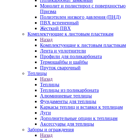
Поликарбонат замковый
Монолит и полистирол с поверхностью
Призма
Полиэтилен низкого давления (ПНД)
ПВХ вспененный
Жесткий ПВХ
Комплектующие к листовым пластикам
Назад
Комплектующие к листовым пластикам
Лента и уплотнители
Профили для поликарбоната
Термошайбы и шайбы
Пруток сварочный
Теплицы
Назад
Теплицы
Теплицы из поликарбоната
Алюминиевые теплицы
Фундаменты для теплицы
Каркасы теплиц и вставки к теплицам
Дуги
Дополнительные опции к теплицам
Аксессуары для теплицы
Заборы и ограждения
Назад