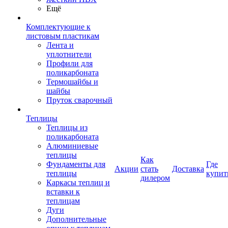
Ещё
Комплектующие к
листовым пластикам
Лента и
уплотнители
Профили для
поликарбоната
Термошайбы и
шайбы
Пруток сварочный
Теплицы
Теплицы из
поликарбоната
Алюминиевые
теплицы
Как
Фундаменты для
Где
Акции
стать
Доставка
теплицы
купит
дилером
Каркасы теплиц и
вставки к
теплицам
Дуги
Дополнительные