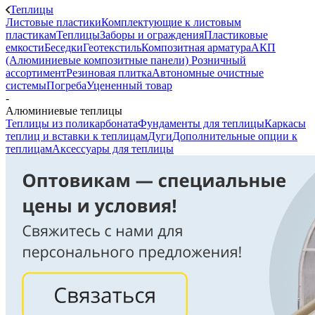
Теплицы
Листовые пластики
Комплектующие к листовым
пластикам
Теплицы
Заборы и ограждения
Пластиковые
емкости
Беседки
Геотекстиль
Композитная арматура
АКП
(Алюминиевые композитные панели)
Розничный
ассортимент
Резиновая плитка
Автономные очистные
системы
Погреба
Уцененный товар
-
Алюминиевые теплицы
Теплицы из поликарбоната
Фундаменты для теплицы
Каркасы
теплиц и вставки к теплицам
Дуги
Дополнительные опции к
теплицам
Аксессуары для теплицы