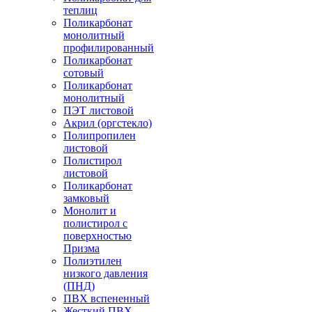
теплиц
Поликарбонат
монолитный
профилированный
Поликарбонат
сотовый
Поликарбонат
монолитный
ПЭТ листовой
Акрил (оргстекло)
Полипропилен
листовой
Полистирол
листовой
Поликарбонат
замковый
Монолит и
полистирол с
поверхностью
Призма
Полиэтилен
низкого давления
(ПНД)
ПВХ вспененный
Жесткий ПВХ