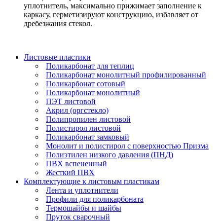
уплотнитель, максимально прижимает заполнение к
каркасу, герметизируют конструкцию, избавляет от
дребезжания стекол.
Листовые пластики
Поликарбонат для теплиц
Поликарбонат монолитный профилированный
Поликарбонат сотовый
Поликарбонат монолитный
ПЭТ листовой
Акрил (оргстекло)
Полипропилен листовой
Полистирол листовой
Поликарбонат замковый
Монолит и полистирол с поверхностью Призма
Полиэтилен низкого давления (ПНД)
ПВХ вспененный
Жесткий ПВХ
Комплектующие к листовым пластикам
Лента и уплотнители
Профили для поликарбоната
Термошайбы и шайбы
Пруток сварочный