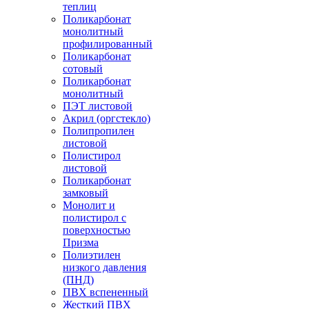
теплиц
Поликарбонат
монолитный
профилированный
Поликарбонат
сотовый
Поликарбонат
монолитный
ПЭТ листовой
Акрил (оргстекло)
Полипропилен
листовой
Полистирол
листовой
Поликарбонат
замковый
Монолит и
полистирол с
поверхностью
Призма
Полиэтилен
низкого давления
(ПНД)
ПВХ вспененный
Жесткий ПВХ