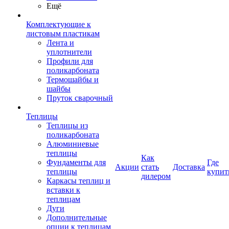
Ещё
Комплектующие к
листовым пластикам
Лента и
уплотнители
Профили для
поликарбоната
Термошайбы и
шайбы
Пруток сварочный
Теплицы
Теплицы из
поликарбоната
Алюминиевые
теплицы
Как
Фундаменты для
Где
Акции
стать
Доставка
теплицы
купит
дилером
Каркасы теплиц и
вставки к
теплицам
Дуги
Дополнительные
опции к теплицам