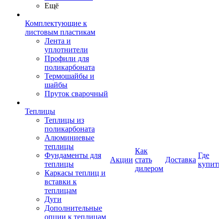
Ещё
Комплектующие к
листовым пластикам
Лента и
уплотнители
Профили для
поликарбоната
Термошайбы и
шайбы
Пруток сварочный
Теплицы
Теплицы из
поликарбоната
Алюминиевые
теплицы
Как
Фундаменты для
Где
Акции
стать
Доставка
теплицы
купит
дилером
Каркасы теплиц и
вставки к
теплицам
Дуги
Дополнительные
опции к теплицам