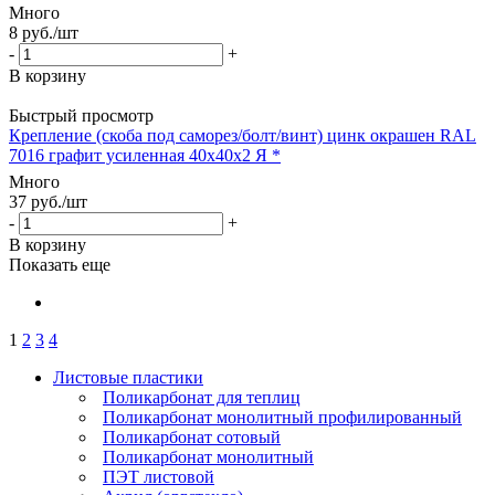
Много
8
руб.
/шт
-
+
В корзину
Быстрый просмотр
Крепление (скоба под саморез/болт/винт) цинк окрашен RAL
7016 графит усиленная 40х40х2 Я *
Много
37
руб.
/шт
-
+
В корзину
Показать еще
1
2
3
4
Листовые пластики
Поликарбонат для теплиц
Поликарбонат монолитный профилированный
Поликарбонат сотовый
Поликарбонат монолитный
ПЭТ листовой