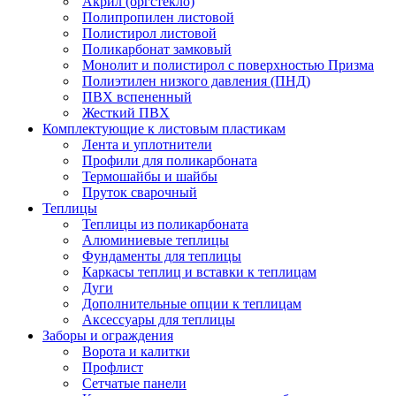
Акрил (оргстекло)
Полипропилен листовой
Полистирол листовой
Поликарбонат замковый
Монолит и полистирол с поверхностью Призма
Полиэтилен низкого давления (ПНД)
ПВХ вспененный
Жесткий ПВХ
Комплектующие к листовым пластикам
Лента и уплотнители
Профили для поликарбоната
Термошайбы и шайбы
Пруток сварочный
Теплицы
Теплицы из поликарбоната
Алюминиевые теплицы
Фундаменты для теплицы
Каркасы теплиц и вставки к теплицам
Дуги
Дополнительные опции к теплицам
Аксессуары для теплицы
Заборы и ограждения
Ворота и калитки
Профлист
Сетчатые панели