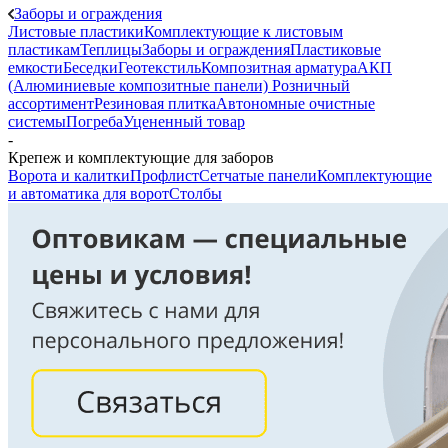
Заборы и ограждения
Листовые пластики
Комплектующие к листовым
пластикам
Теплицы
Заборы и ограждения
Пластиковые
емкости
Беседки
Геотекстиль
Композитная арматура
АКП
(Алюминиевые композитные панели)
Розничный
ассортимент
Резиновая плитка
Автономные очистные
системы
Погреба
Уцененный товар
-
Крепеж и комплектующие для заборов
Ворота и калитки
Профлист
Сетчатые панели
Комплектующие
и автоматика для ворот
Столбы