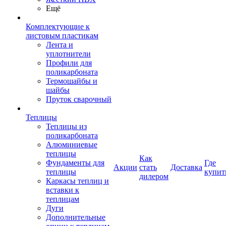
Ещё
Комплектующие к
листовым пластикам
Лента и
уплотнители
Профили для
поликарбоната
Термошайбы и
шайбы
Пруток сварочный
Теплицы
Теплицы из
поликарбоната
Алюминиевые
теплицы
Как
Фундаменты для
Где
Акции
стать
Доставка
теплицы
купит
дилером
Каркасы теплиц и
вставки к
теплицам
Дуги
Дополнительные