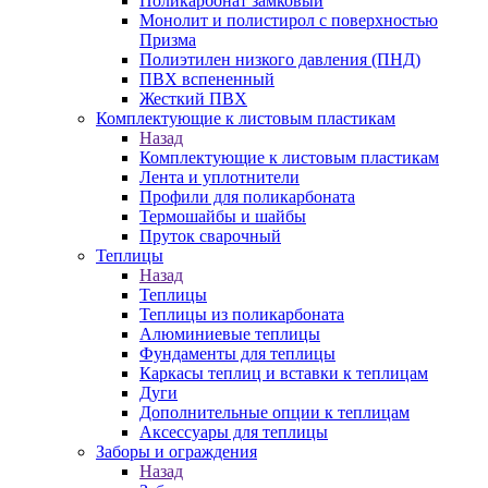
Поликарбонат замковый
Монолит и полистирол с поверхностью
Призма
Полиэтилен низкого давления (ПНД)
ПВХ вспененный
Жесткий ПВХ
Комплектующие к листовым пластикам
Назад
Комплектующие к листовым пластикам
Лента и уплотнители
Профили для поликарбоната
Термошайбы и шайбы
Пруток сварочный
Теплицы
Назад
Теплицы
Теплицы из поликарбоната
Алюминиевые теплицы
Фундаменты для теплицы
Каркасы теплиц и вставки к теплицам
Дуги
Дополнительные опции к теплицам
Аксессуары для теплицы
Заборы и ограждения
Назад