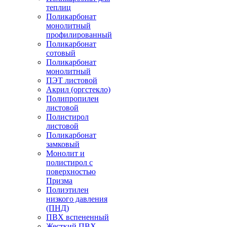
теплиц
Поликарбонат
монолитный
профилированный
Поликарбонат
сотовый
Поликарбонат
монолитный
ПЭТ листовой
Акрил (оргстекло)
Полипропилен
листовой
Полистирол
листовой
Поликарбонат
замковый
Монолит и
полистирол с
поверхностью
Призма
Полиэтилен
низкого давления
(ПНД)
ПВХ вспененный
Жесткий ПВХ