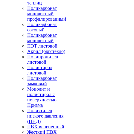
теплиц
Поликарбонат
монолитный
профилированный
Поликарбонат
сотовый
Поликарбонат
монолитный
ПЭТ листовой
Акрил (оргстекло)
Полипропилен
листовой
Полистирол
листовой
Поликарбонат
замковый
Монолит и
полистирол с
поверхностью
Призма
Полиэтилен
низкого давления
(ПНД)
ПВХ вспененный
Жесткий ПВХ