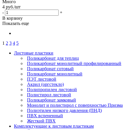
Много
4
руб.
/шт
-
+
В корзину
Показать еще
1
2
3
4
5
Листовые пластики
Поликарбонат для теплиц
Поликарбонат монолитный профилированный
Поликарбонат сотовый
Поликарбонат монолитный
ПЭТ листовой
Акрил (оргстекло)
Полипропилен листовой
Полистирол листовой
Поликарбонат замковый
Монолит и полистирол с поверхностью Призма
Полиэтилен низкого давления (ПНД)
ПВХ вспененный
Жесткий ПВХ
Комплектующие к листовым пластикам