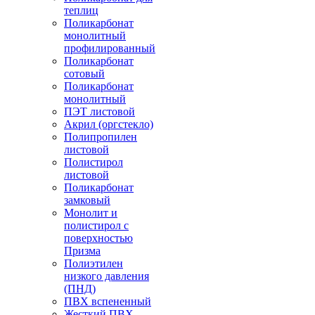
теплиц
Поликарбонат
монолитный
профилированный
Поликарбонат
сотовый
Поликарбонат
монолитный
ПЭТ листовой
Акрил (оргстекло)
Полипропилен
листовой
Полистирол
листовой
Поликарбонат
замковый
Монолит и
полистирол с
поверхностью
Призма
Полиэтилен
низкого давления
(ПНД)
ПВХ вспененный
Жесткий ПВХ