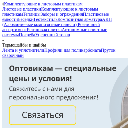
Комплектующие к листовым пластикам
Листовые пластики
Комплектующие к листовым
пластикам
Теплицы
Заборы и ограждения
Пластиковые
емкости
Беседки
Геотекстиль
Композитная арматура
АКП
(Алюминиевые композитные панели)
Розничный
ассортимент
Резиновая плитка
Автономные очистные
системы
Погреба
Уцененный товар
-
Термошайбы и шайбы
Лента и уплотнители
Профили для поликарбоната
Пруток
сварочный