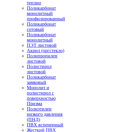
теплиц
Поликарбонат
монолитный
профилированный
Поликарбонат
сотовый
Поликарбонат
монолитный
ПЭТ листовой
Акрил (оргстекло)
Полипропилен
листовой
Полистирол
листовой
Поликарбонат
замковый
Монолит и
полистирол с
поверхностью
Призма
Полиэтилен
низкого давления
(ПНД)
ПВХ вспененный
Жесткий ПВХ