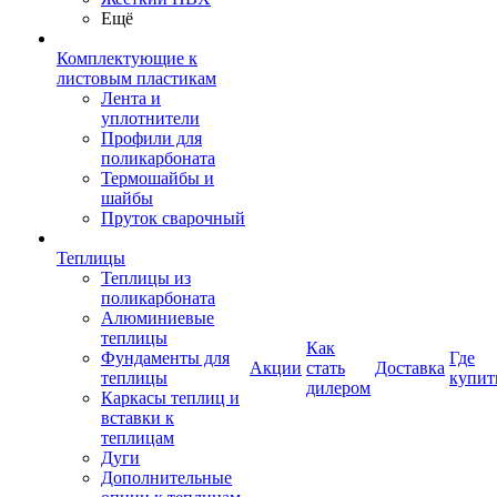
Ещё
Комплектующие к
листовым пластикам
Лента и
уплотнители
Профили для
поликарбоната
Термошайбы и
шайбы
Пруток сварочный
Теплицы
Теплицы из
поликарбоната
Алюминиевые
теплицы
Как
Фундаменты для
Где
Акции
стать
Доставка
теплицы
купит
дилером
Каркасы теплиц и
вставки к
теплицам
Дуги
Дополнительные