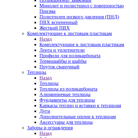
Поликарбонат замковый
Монолит и полистирол с поверхностью
Призма
Полиэтилен низкого давления (ПНД)
ПВХ вспененный
Жесткий ПВХ
Комплектующие к листовым пластикам
Назад
Комплектующие к листовым пластикам
Лента и уплотнители
Профили для поликарбоната
Термошайбы и шайбы
Пруток сварочный
Теплицы
Назад
Теплицы
Теплицы из поликарбоната
Алюминиевые теплицы
Фундаменты для теплицы
Каркасы теплиц и вставки к теплицам
Дуги
Дополнительные опции к теплицам
Аксессуары для теплицы
Заборы и ограждения
Назад