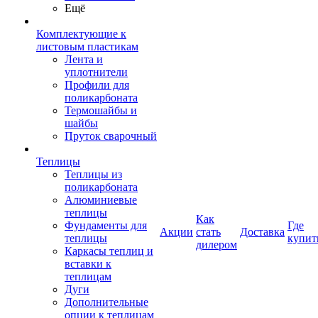
Ещё
Комплектующие к
листовым пластикам
Лента и
уплотнители
Профили для
поликарбоната
Термошайбы и
шайбы
Пруток сварочный
Теплицы
Теплицы из
поликарбоната
Алюминиевые
теплицы
Как
Фундаменты для
Где
Акции
стать
Доставка
теплицы
купит
дилером
Каркасы теплиц и
вставки к
теплицам
Дуги
Дополнительные
опции к теплицам