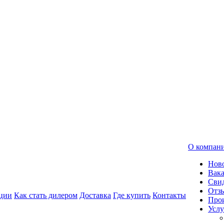
О компан
Нов
Вак
Свид
Отз
ции
Как стать дилером
Доставка
Где купить
Контакты
Про
Услу