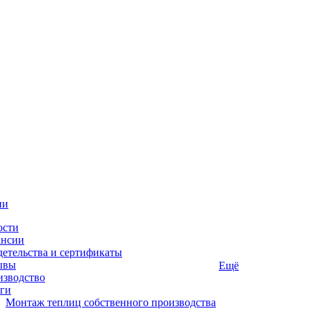
ии
ости
ансии
етельства и сертификаты
ывы
Ещё
изводство
ги
Монтаж теплиц собственного производства