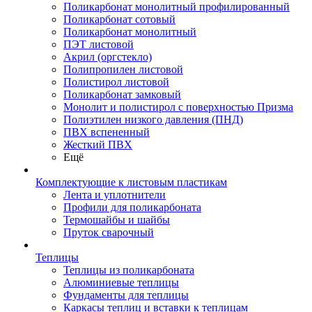
Поликарбонат монолитный профилированный
Поликарбонат сотовый
Поликарбонат монолитный
ПЭТ листовой
Акрил (оргстекло)
Полипропилен листовой
Полистирол листовой
Поликарбонат замковый
Монолит и полистирол с поверхностью Призма
Полиэтилен низкого давления (ПНД)
ПВХ вспененный
Жесткий ПВХ
Ещё
Комплектующие к листовым пластикам
Лента и уплотнители
Профили для поликарбоната
Термошайбы и шайбы
Пруток сварочный
Теплицы
Теплицы из поликарбоната
Алюминиевые теплицы
Фундаменты для теплицы
Каркасы теплиц и вставки к теплицам