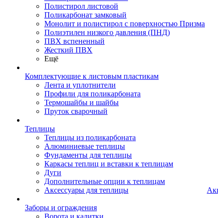
Полистирол листовой
Поликарбонат замковый
Монолит и полистирол с поверхностью Призма
Полиэтилен низкого давления (ПНД)
ПВХ вспененный
Жесткий ПВХ
Ещё
Комплектующие к листовым пластикам
Лента и уплотнители
Профили для поликарбоната
Термошайбы и шайбы
Пруток сварочный
Теплицы
Теплицы из поликарбоната
Алюминиевые теплицы
Фундаменты для теплицы
Каркасы теплиц и вставки к теплицам
Дуги
Дополнительные опции к теплицам
Аксессуары для теплицы
Ак
Заборы и ограждения
Ворота и калитки