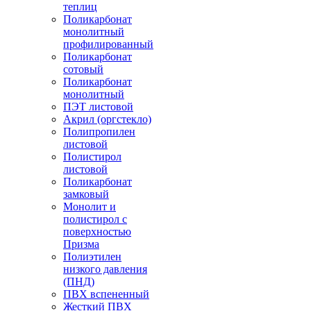
теплиц
Поликарбонат
монолитный
профилированный
Поликарбонат
сотовый
Поликарбонат
монолитный
ПЭТ листовой
Акрил (оргстекло)
Полипропилен
листовой
Полистирол
листовой
Поликарбонат
замковый
Монолит и
полистирол с
поверхностью
Призма
Полиэтилен
низкого давления
(ПНД)
ПВХ вспененный
Жесткий ПВХ