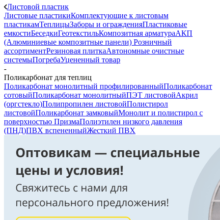
Листовой пластик
Листовые пластики
Комплектующие к листовым
пластикам
Теплицы
Заборы и ограждения
Пластиковые
емкости
Беседки
Геотекстиль
Композитная арматура
АКП
(Алюминиевые композитные панели)
Розничный
ассортимент
Резиновая плитка
Автономные очистные
системы
Погреба
Уцененный товар
-
Поликарбонат для теплиц
Поликарбонат монолитный профилированный
Поликарбонат
сотовый
Поликарбонат монолитный
ПЭТ листовой
Акрил
(оргстекло)
Полипропилен листовой
Полистирол
листовой
Поликарбонат замковый
Монолит и полистирол с
поверхностью Призма
Полиэтилен низкого давления
(ПНД)
ПВХ вспененный
Жесткий ПВХ