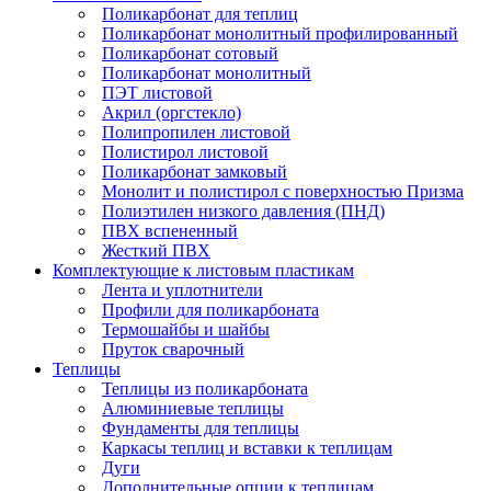
Поликарбонат для теплиц
Поликарбонат монолитный профилированный
Поликарбонат сотовый
Поликарбонат монолитный
ПЭТ листовой
Акрил (оргстекло)
Полипропилен листовой
Полистирол листовой
Поликарбонат замковый
Монолит и полистирол с поверхностью Призма
Полиэтилен низкого давления (ПНД)
ПВХ вспененный
Жесткий ПВХ
Комплектующие к листовым пластикам
Лента и уплотнители
Профили для поликарбоната
Термошайбы и шайбы
Пруток сварочный
Теплицы
Теплицы из поликарбоната
Алюминиевые теплицы
Фундаменты для теплицы
Каркасы теплиц и вставки к теплицам
Дуги
Дополнительные опции к теплицам