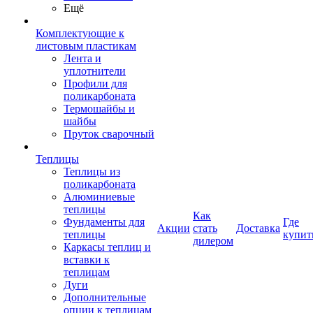
Ещё
Комплектующие к
листовым пластикам
Лента и
уплотнители
Профили для
поликарбоната
Термошайбы и
шайбы
Пруток сварочный
Теплицы
Теплицы из
поликарбоната
Алюминиевые
теплицы
Как
Фундаменты для
Где
Акции
стать
Доставка
теплицы
купит
дилером
Каркасы теплиц и
вставки к
теплицам
Дуги
Дополнительные
опции к теплицам