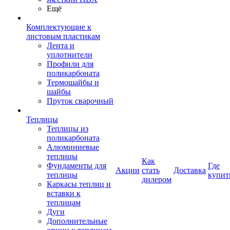
Ещё
Комплектующие к
листовым пластикам
Лента и
уплотнители
Профили для
поликарбоната
Термошайбы и
шайбы
Пруток сварочный
Теплицы
Теплицы из
поликарбоната
Алюминиевые
теплицы
Как
Фундаменты для
Где
Акции
стать
Доставка
теплицы
купит
дилером
Каркасы теплиц и
вставки к
теплицам
Дуги
Дополнительные