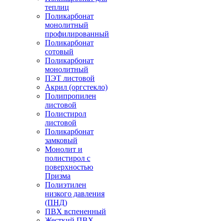
теплиц
Поликарбонат
монолитный
профилированный
Поликарбонат
сотовый
Поликарбонат
монолитный
ПЭТ листовой
Акрил (оргстекло)
Полипропилен
листовой
Полистирол
листовой
Поликарбонат
замковый
Монолит и
полистирол с
поверхностью
Призма
Полиэтилен
низкого давления
(ПНД)
ПВХ вспененный
Жесткий ПВХ