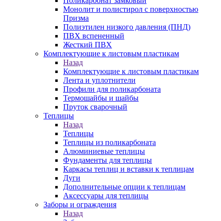
Поликарбонат замковый
Монолит и полистирол с поверхностью
Призма
Полиэтилен низкого давления (ПНД)
ПВХ вспененный
Жесткий ПВХ
Комплектующие к листовым пластикам
Назад
Комплектующие к листовым пластикам
Лента и уплотнители
Профили для поликарбоната
Термошайбы и шайбы
Пруток сварочный
Теплицы
Назад
Теплицы
Теплицы из поликарбоната
Алюминиевые теплицы
Фундаменты для теплицы
Каркасы теплиц и вставки к теплицам
Дуги
Дополнительные опции к теплицам
Аксессуары для теплицы
Заборы и ограждения
Назад