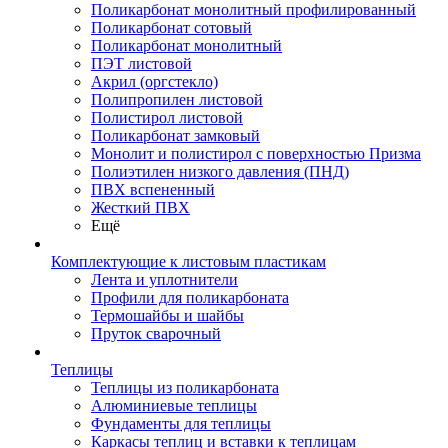
Поликарбонат монолитный профилированный
Поликарбонат сотовый
Поликарбонат монолитный
ПЭТ листовой
Акрил (оргстекло)
Полипропилен листовой
Полистирол листовой
Поликарбонат замковый
Монолит и полистирол с поверхностью Призма
Полиэтилен низкого давления (ПНД)
ПВХ вспененный
Жесткий ПВХ
Ещё
Комплектующие к листовым пластикам
Лента и уплотнители
Профили для поликарбоната
Термошайбы и шайбы
Пруток сварочный
Теплицы
Теплицы из поликарбоната
Алюминиевые теплицы
Фундаменты для теплицы
Каркасы теплиц и вставки к теплицам