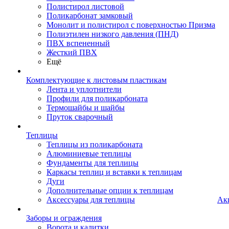
Полистирол листовой
Поликарбонат замковый
Монолит и полистирол с поверхностью Призма
Полиэтилен низкого давления (ПНД)
ПВХ вспененный
Жесткий ПВХ
Ещё
Комплектующие к листовым пластикам
Лента и уплотнители
Профили для поликарбоната
Термошайбы и шайбы
Пруток сварочный
Теплицы
Теплицы из поликарбоната
Алюминиевые теплицы
Фундаменты для теплицы
Каркасы теплиц и вставки к теплицам
Дуги
Дополнительные опции к теплицам
Аксессуары для теплицы
Ак
Заборы и ограждения
Ворота и калитки