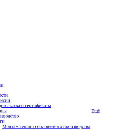
ии
ости
ансии
етельства и сертификаты
ывы
Ещё
изводство
ги
Монтаж теплиц собственного производства