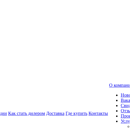
О компан
Нов
Вак
Свид
Отз
ции
Как стать дилером
Доставка
Где купить
Контакты
Про
Услу