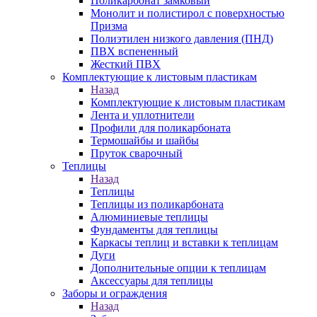
Поликарбонат замковый
Монолит и полистирол с поверхностью
Призма
Полиэтилен низкого давления (ПНД)
ПВХ вспененный
Жесткий ПВХ
Комплектующие к листовым пластикам
Назад
Комплектующие к листовым пластикам
Лента и уплотнители
Профили для поликарбоната
Термошайбы и шайбы
Пруток сварочный
Теплицы
Назад
Теплицы
Теплицы из поликарбоната
Алюминиевые теплицы
Фундаменты для теплицы
Каркасы теплиц и вставки к теплицам
Дуги
Дополнительные опции к теплицам
Аксессуары для теплицы
Заборы и ограждения
Назад