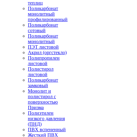
теплиц
Поликарбонат
монолитный
профилированный
Поликарбонат
сотовый
Поликарбонат
монолитный
ПЭТ листовой
Акрил (оргстекло)
Полипропилен
листовой
Полистирол
листовой
Поликарбонат
замковый
Монолит и
полистирол с
поверхностью
Призма
Полиэтилен
низкого давления
(ПНД)
ПВХ вспененный
Жесткий ПВХ