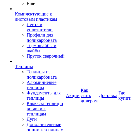
Ещё
Комплектующие к
листовым пластикам
Лента и
уплотнители
Профили для
поликарбоната
Термошайбы и
шайбы
Пруток сварочный
Теплицы
Теплицы из
поликарбоната
Алюминиевые
теплицы
Как
Фундаменты для
Где
Акции
стать
Доставка
теплицы
купит
дилером
Каркасы теплиц и
вставки к
теплицам
Дуги
Дополнительные
опции к теплицам