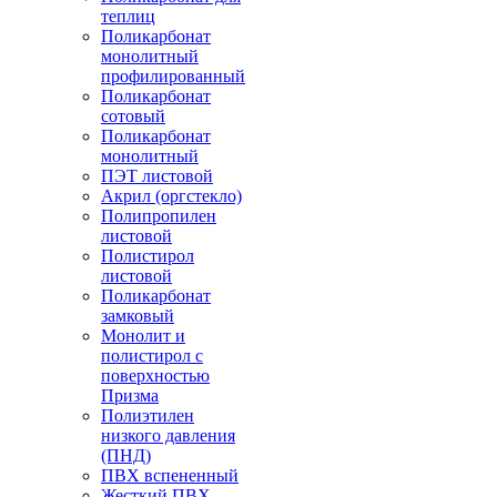
теплиц
Поликарбонат
монолитный
профилированный
Поликарбонат
сотовый
Поликарбонат
монолитный
ПЭТ листовой
Акрил (оргстекло)
Полипропилен
листовой
Полистирол
листовой
Поликарбонат
замковый
Монолит и
полистирол с
поверхностью
Призма
Полиэтилен
низкого давления
(ПНД)
ПВХ вспененный
Жесткий ПВХ