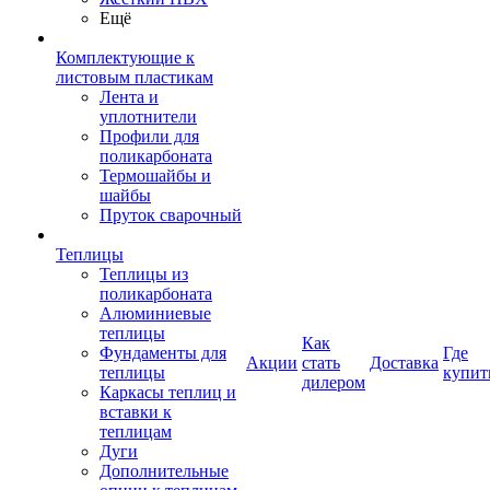
Ещё
Комплектующие к
листовым пластикам
Лента и
уплотнители
Профили для
поликарбоната
Термошайбы и
шайбы
Пруток сварочный
Теплицы
Теплицы из
поликарбоната
Алюминиевые
теплицы
Как
Фундаменты для
Где
Акции
стать
Доставка
теплицы
купит
дилером
Каркасы теплиц и
вставки к
теплицам
Дуги
Дополнительные