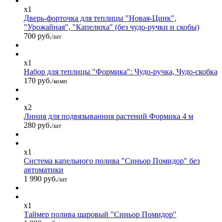
x1
Дверь-форточка для теплицы "Новая-Цинк",
"Урожайная", "Капелюха" (без чудо-ручки и скобы)
700 руб.
/шт
x1
Набор для теплицы "Формика": Чудо-ручка, Чудо-скобка
170 руб.
/комп
x2
Линия для подвязыванния растений Формика 4 м
280 руб.
/шт
x1
Система капельного полива "Синьор Помидор" без
автоматики
1 990 руб.
/шт
x1
Таймер полива шаровый "Синьор Помидор"