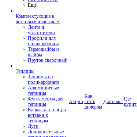
Ещё
Комплектующие к
листовым пластикам
Лента и
уплотнители
Профили для
поликарбоната
Термошайбы и
шайбы
Пруток сварочный
Теплицы
Теплицы из
поликарбоната
Алюминиевые
теплицы
Как
Фундаменты для
Где
Акции
стать
Доставка
теплицы
купит
дилером
Каркасы теплиц и
вставки к
теплицам
Дуги
Дополнительные