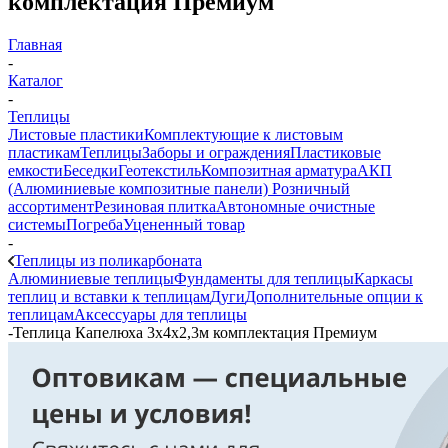
комплектация Премиум
Главная
-
Каталог
-
Теплицы
Листовые пластики
Комплектующие к листовым
пластикам
Теплицы
Заборы и ограждения
Пластиковые
емкости
Беседки
Геотекстиль
Композитная арматура
АКП
(Алюминиевые композитные панели)
Розничный
ассортимент
Резиновая плитка
Автономные очистные
системы
Погреба
Уцененный товар
-
Теплицы из поликарбоната
Алюминиевые теплицы
Фундаменты для теплицы
Каркасы
теплиц и вставки к теплицам
Дуги
Дополнительные опции к
теплицам
Аксессуары для теплицы
-
Теплица Капелюха 3х4х2,3м комплектация Премиум