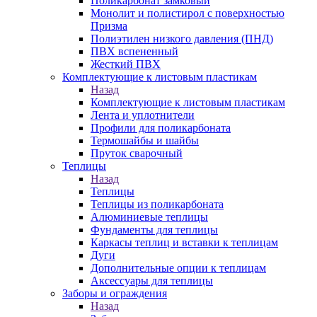
Поликарбонат замковый
Монолит и полистирол с поверхностью
Призма
Полиэтилен низкого давления (ПНД)
ПВХ вспененный
Жесткий ПВХ
Комплектующие к листовым пластикам
Назад
Комплектующие к листовым пластикам
Лента и уплотнители
Профили для поликарбоната
Термошайбы и шайбы
Пруток сварочный
Теплицы
Назад
Теплицы
Теплицы из поликарбоната
Алюминиевые теплицы
Фундаменты для теплицы
Каркасы теплиц и вставки к теплицам
Дуги
Дополнительные опции к теплицам
Аксессуары для теплицы
Заборы и ограждения
Назад