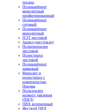
теплиц
Поликарбонат
монолитный
профилированный
Поликарбонат
сотовый
Поликарбонат
монолитный
ПЭТ листовой
Акрил (оргстекло)
Полипропилен
листовой
Полистирол
листовой
Поликарбонат
замковый
Монолит и
полистирол с
поверхностью
Призма
Полиэтилен
низкого давления
(ПНД)
ПВХ вспененный
Жесткий ПВХ