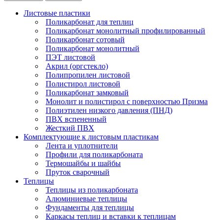
Листовые пластики
Поликарбонат для теплиц
Поликарбонат монолитный профилированный
Поликарбонат сотовый
Поликарбонат монолитный
ПЭТ листовой
Акрил (оргстекло)
Полипропилен листовой
Полистирол листовой
Поликарбонат замковый
Монолит и полистирол с поверхностью Призма
Полиэтилен низкого давления (ПНД)
ПВХ вспененный
Жесткий ПВХ
Комплектующие к листовым пластикам
Лента и уплотнители
Профили для поликарбоната
Термошайбы и шайбы
Пруток сварочный
Теплицы
Теплицы из поликарбоната
Алюминиевые теплицы
Фундаменты для теплицы
Каркасы теплиц и вставки к теплицам