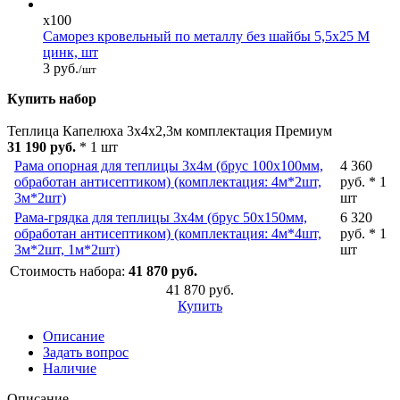
x100
Саморез кровельный по металлу без шайбы 5,5x25 М
цинк, шт
3 руб.
/шт
Купить набор
Теплица Капелюха 3х4х2,3м комплектация Премиум
31 190 руб.
* 1 шт
Рама опорная для теплицы 3х4м (брус 100х100мм,
4 360
обработан антисептиком) (комплектация: 4м*2шт,
руб. * 1
3м*2шт)
шт
Рама-грядка для теплицы 3х4м (брус 50х150мм,
6 320
обработан антисептиком) (комплектация: 4м*4шт,
руб. * 1
3м*2шт, 1м*2шт)
шт
Стоимость набора:
41 870 руб.
41 870 руб.
Купить
Описание
Задать вопрос
Наличие
Описание