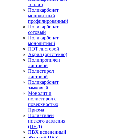
теплиц
Поликарбонат
монолитный
профилированный
Поликарбонат
сотовый
Поликарбонат
монолитный
ПЭТ листовой
Акрил (оргстекло)
Полипропилен
листовой
Полистирол
листовой
Поликарбонат
замковый
Монолит и
полистирол с
поверхностью
Призма
Полиэтилен
низкого давления
(ПНД)
ПВХ вспененный
Жесткий ПВХ