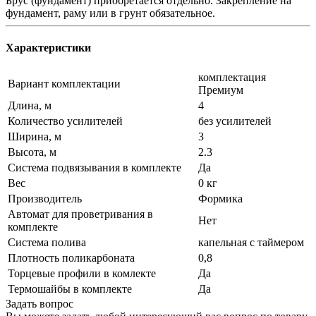
Брус (фундамент) приобретается отдельно. Закрепление на
фундамент, раму или в грунт обязательное.
Характеристики
комплектация
Вариант комплектации
Премиум
Длина, м
4
Количество усилителей
без усилителей
Ширина, м
3
Высота, м
2.3
Система подвязывания в комплекте
Да
Вес
0 кг
Производитель
Формика
Автомат для проветривания в
Нет
комплекте
Система полива
капельная с таймером
Плотность поликарбоната
0,8
Торцевые профили в комлекте
Да
Термошайбы в комплекте
Да
Задать вопрос