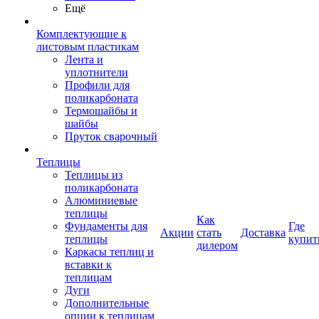
Ещё
Комплектующие к
листовым пластикам
Лента и
уплотнители
Профили для
поликарбоната
Термошайбы и
шайбы
Пруток сварочный
Теплицы
Теплицы из
поликарбоната
Алюминиевые
теплицы
Как
Фундаменты для
Где
Акции
стать
Доставка
теплицы
купит
дилером
Каркасы теплиц и
вставки к
теплицам
Дуги
Дополнительные
опции к теплицам