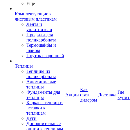
Ещё
Комплектующие к
листовым пластикам
Лента и
уплотнители
Профили для
поликарбоната
Термошайбы и
шайбы
Пруток сварочный
Теплицы
Теплицы из
поликарбоната
Алюминиевые
теплицы
Как
Фундаменты для
Где
Акции
стать
Доставка
теплицы
купит
дилером
Каркасы теплиц и
вставки к
теплицам
Дуги
Дополнительные
опции к теплицам