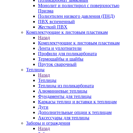
Поликарбонат замковый
Монолит и полистирол с поверхностью
Призма
Полиэтилен низкого давления (ПНД)
ПВХ вспененный
Жесткий ПВХ
Комплектующие к листовым пластикам
Назад
Комплектующие к листовым пластикам
Лента и уплотнители
Профили для поликарбоната
Термошайбы и шайбы
Пруток сварочный
Теплицы
Назад
Теплицы
Теплицы из поликарбоната
Алюминиевые теплицы
Фундаменты для теплицы
Каркасы теплиц и вставки к теплицам
Дуги
Дополнительные опции к теплицам
Аксессуары для теплицы
Заборы и ограждения
Назад