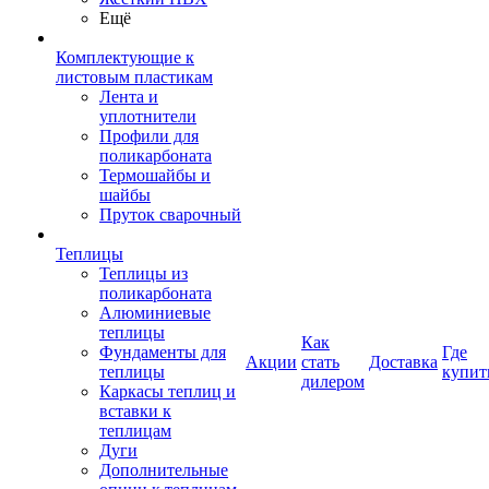
Ещё
Комплектующие к
листовым пластикам
Лента и
уплотнители
Профили для
поликарбоната
Термошайбы и
шайбы
Пруток сварочный
Теплицы
Теплицы из
поликарбоната
Алюминиевые
теплицы
Как
Фундаменты для
Где
Акции
стать
Доставка
теплицы
купит
дилером
Каркасы теплиц и
вставки к
теплицам
Дуги
Дополнительные