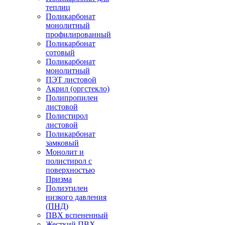
теплиц
Поликарбонат
монолитный
профилированный
Поликарбонат
сотовый
Поликарбонат
монолитный
ПЭТ листовой
Акрил (оргстекло)
Полипропилен
листовой
Полистирол
листовой
Поликарбонат
замковый
Монолит и
полистирол с
поверхностью
Призма
Полиэтилен
низкого давления
(ПНД)
ПВХ вспененный
Жесткий ПВХ