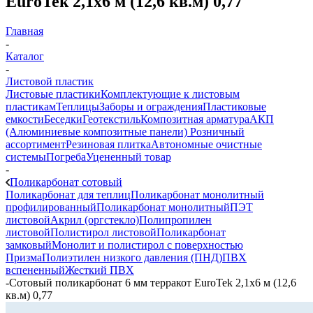
EuroTek 2,1х6 м (12,6 кв.м) 0,77
Главная
-
Каталог
-
Листовой пластик
Листовые пластики
Комплектующие к листовым
пластикам
Теплицы
Заборы и ограждения
Пластиковые
емкости
Беседки
Геотекстиль
Композитная арматура
АКП
(Алюминиевые композитные панели)
Розничный
ассортимент
Резиновая плитка
Автономные очистные
системы
Погреба
Уцененный товар
-
Поликарбонат сотовый
Поликарбонат для теплиц
Поликарбонат монолитный
профилированный
Поликарбонат монолитный
ПЭТ
листовой
Акрил (оргстекло)
Полипропилен
листовой
Полистирол листовой
Поликарбонат
замковый
Монолит и полистирол с поверхностью
Призма
Полиэтилен низкого давления (ПНД)
ПВХ
вспененный
Жесткий ПВХ
-
Сотовый поликарбонат 6 мм терракот EuroTek 2,1х6 м (12,6
кв.м) 0,77