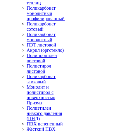
теплиц
Поликарбонат
монолитный
профилированный
Поликарбонат
сотовый
Поликарбонат
монолитный
ПЭТ листовой
Акрил (оргстекло)
Полипропилен
листовой
Полистирол
листовой
Поликарбонат
замковый
Монолит и
полистирол с
поверхностью
Призма
Полиэтилен
низкого давления
(ПНД)
ПВХ вспененный
Жесткий ПВХ