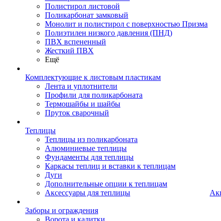
Полистирол листовой
Поликарбонат замковый
Монолит и полистирол с поверхностью Призма
Полиэтилен низкого давления (ПНД)
ПВХ вспененный
Жесткий ПВХ
Ещё
Комплектующие к листовым пластикам
Лента и уплотнители
Профили для поликарбоната
Термошайбы и шайбы
Пруток сварочный
Теплицы
Теплицы из поликарбоната
Алюминиевые теплицы
Фундаменты для теплицы
Каркасы теплиц и вставки к теплицам
Дуги
Дополнительные опции к теплицам
Аксессуары для теплицы
Ак
Заборы и ограждения
Ворота и калитки