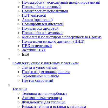
Поликарбонат монолитный профилированный
Поликарбонат сотовый
Поликарбонат монолитный
ПЭТ листовой
Акрил (оргстекло)
Полипропилен листовой
Полистирол листовой
Поликарбонат замковый
Монолит и полистирол с поверхностью Призма
Полиэтилен низкого давления (ПНД)
ПВХ вспененный
Жесткий ПВХ
Ещё
Комплектующие к листовым пластикам
Лента и уплотнители
Профили для поликарбоната
Термошайбы и шайбы
Пруток сварочный
Теплицы
Теплицы из поликарбоната
Алюминиевые теплицы
Фундаменты для теплицы
Каркасы теплиц и вставки к теплицам