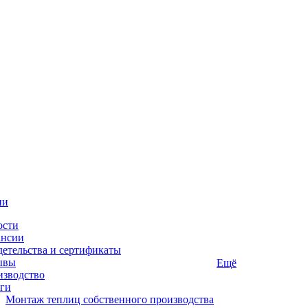
ии
ости
ансии
етельства и сертификаты
ывы
Ещё
изводство
ги
Монтаж теплиц собственного производства