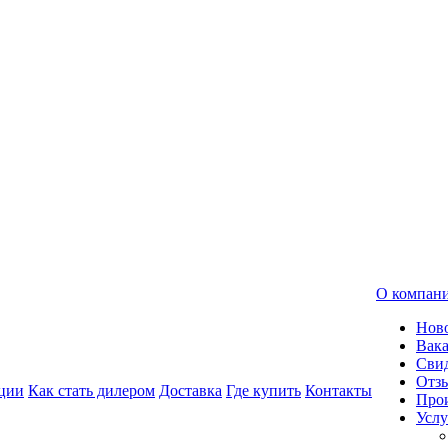
О компан
Нов
Вак
Свид
Отз
ции
Как стать дилером
Доставка
Где купить
Контакты
Про
Услу