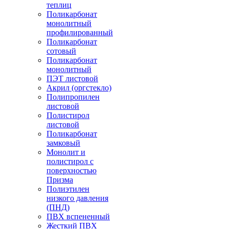
теплиц
Поликарбонат
монолитный
профилированный
Поликарбонат
сотовый
Поликарбонат
монолитный
ПЭТ листовой
Акрил (оргстекло)
Полипропилен
листовой
Полистирол
листовой
Поликарбонат
замковый
Монолит и
полистирол с
поверхностью
Призма
Полиэтилен
низкого давления
(ПНД)
ПВХ вспененный
Жесткий ПВХ