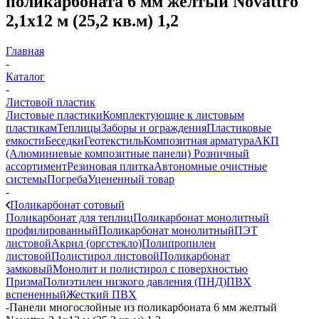
поликарбоната 6 мм желтый Novattro
2,1х12 м (25,2 кв.м) 1,2
Главная
-
Каталог
-
Листовой пластик
Листовые пластики
Комплектующие к листовым
пластикам
Теплицы
Заборы и ограждения
Пластиковые
емкости
Беседки
Геотекстиль
Композитная арматура
АКП
(Алюминиевые композитные панели)
Розничный
ассортимент
Резиновая плитка
Автономные очистные
системы
Погреба
Уцененный товар
-
Поликарбонат сотовый
Поликарбонат для теплиц
Поликарбонат монолитный
профилированный
Поликарбонат монолитный
ПЭТ
листовой
Акрил (оргстекло)
Полипропилен
листовой
Полистирол листовой
Поликарбонат
замковый
Монолит и полистирол с поверхностью
Призма
Полиэтилен низкого давления (ПНД)
ПВХ
вспененный
Жесткий ПВХ
-
Панели многослойные из поликарбоната 6 мм желтый