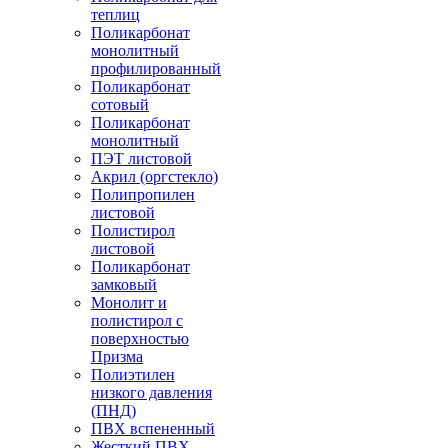
теплиц
Поликарбонат
монолитный
профилированный
Поликарбонат
сотовый
Поликарбонат
монолитный
ПЭТ листовой
Акрил (оргстекло)
Полипропилен
листовой
Полистирол
листовой
Поликарбонат
замковый
Монолит и
полистирол с
поверхностью
Призма
Полиэтилен
низкого давления
(ПНД)
ПВХ вспененный
Жесткий ПВХ