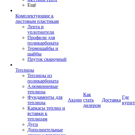
Ещё
Комплектующие к
листовым пластикам
Лента и
уплотнители
Профили для
поликарбоната
Термошайбы и
шайбы
Пруток сварочный
Теплицы
Теплицы из
поликарбоната
Алюминиевые
теплицы
Как
Фундаменты для
Где
Акции
стать
Доставка
теплицы
купит
дилером
Каркасы теплиц и
вставки к
теплицам
Дуги
Дополнительные