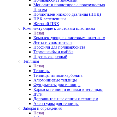
Поликарбонат замковый
Монолит и полистирол с поверхностью
Призма
Полиэтилен низкого давления (ПНД)
ПВХ вспененный
Жесткий ПВХ
Комплектующие к листовым пластикам
Назад
Комплектующие к листовым пластикам
Лента и уплотнители
Профили для поликарбоната
Термошайбы и шайбы
Пруток сварочный
Теплицы
Назад
Теплицы
Теплицы из поликарбоната
Алюминиевые теплицы
Фундаменты для теплицы
Каркасы теплиц и вставки к теплицам
Дуги
Дополнительные опции к теплицам
Аксессуары для теплицы
Заборы и ограждения
Назад