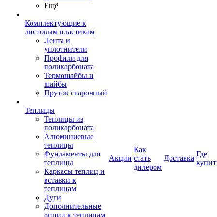
Ещё
Комплектующие к
листовым пластикам
Лента и
уплотнители
Профили для
поликарбоната
Термошайбы и
шайбы
Пруток сварочный
Теплицы
Теплицы из
поликарбоната
Алюминиевые
теплицы
Как
Фундаменты для
Где
Акции
стать
Доставка
теплицы
купит
дилером
Каркасы теплиц и
вставки к
теплицам
Дуги
Дополнительные
опции к теплицам