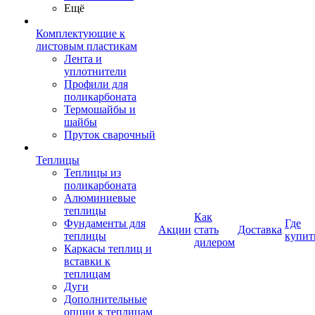
Ещё
Комплектующие к
листовым пластикам
Лента и
уплотнители
Профили для
поликарбоната
Термошайбы и
шайбы
Пруток сварочный
Теплицы
Теплицы из
поликарбоната
Алюминиевые
теплицы
Как
Фундаменты для
Где
Акции
стать
Доставка
теплицы
купит
дилером
Каркасы теплиц и
вставки к
теплицам
Дуги
Дополнительные
опции к теплицам