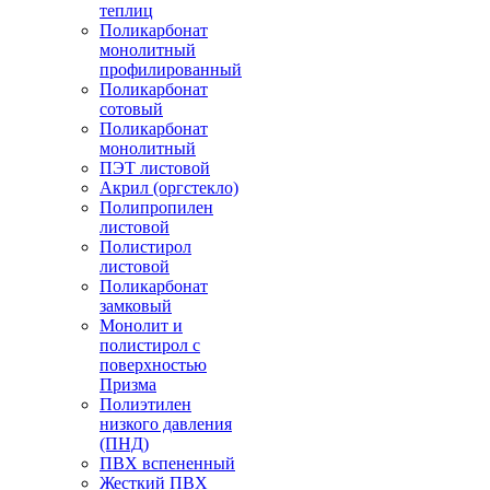
теплиц
Поликарбонат
монолитный
профилированный
Поликарбонат
сотовый
Поликарбонат
монолитный
ПЭТ листовой
Акрил (оргстекло)
Полипропилен
листовой
Полистирол
листовой
Поликарбонат
замковый
Монолит и
полистирол с
поверхностью
Призма
Полиэтилен
низкого давления
(ПНД)
ПВХ вспененный
Жесткий ПВХ