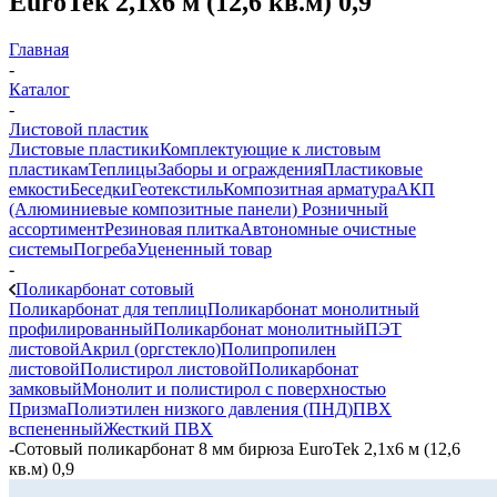
EuroTek 2,1х6 м (12,6 кв.м) 0,9
Главная
-
Каталог
-
Листовой пластик
Листовые пластики
Комплектующие к листовым
пластикам
Теплицы
Заборы и ограждения
Пластиковые
емкости
Беседки
Геотекстиль
Композитная арматура
АКП
(Алюминиевые композитные панели)
Розничный
ассортимент
Резиновая плитка
Автономные очистные
системы
Погреба
Уцененный товар
-
Поликарбонат сотовый
Поликарбонат для теплиц
Поликарбонат монолитный
профилированный
Поликарбонат монолитный
ПЭТ
листовой
Акрил (оргстекло)
Полипропилен
листовой
Полистирол листовой
Поликарбонат
замковый
Монолит и полистирол с поверхностью
Призма
Полиэтилен низкого давления (ПНД)
ПВХ
вспененный
Жесткий ПВХ
-
Сотовый поликарбонат 8 мм бирюза EuroTek 2,1х6 м (12,6
кв.м) 0,9