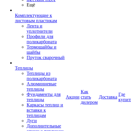
Ещё
Комплектующие к
листовым пластикам
Лента и
уплотнители
Профили для
поликарбоната
Термошайбы и
шайбы
Пруток сварочный
Теплицы
Теплицы из
поликарбоната
Алюминиевые
теплицы
Как
Фундаменты для
Где
Акции
стать
Доставка
теплицы
купит
дилером
Каркасы теплиц и
вставки к
теплицам
Дуги
Дополнительные