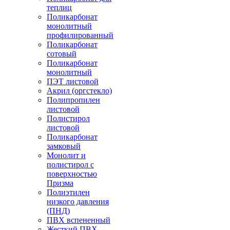
теплиц
Поликарбонат
монолитный
профилированный
Поликарбонат
сотовый
Поликарбонат
монолитный
ПЭТ листовой
Акрил (оргстекло)
Полипропилен
листовой
Полистирол
листовой
Поликарбонат
замковый
Монолит и
полистирол с
поверхностью
Призма
Полиэтилен
низкого давления
(ПНД)
ПВХ вспененный
Жесткий ПВХ