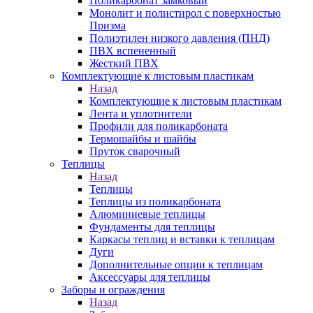
Поликарбонат замковый
Монолит и полистирол с поверхностью
Призма
Полиэтилен низкого давления (ПНД)
ПВХ вспененный
Жесткий ПВХ
Комплектующие к листовым пластикам
Назад
Комплектующие к листовым пластикам
Лента и уплотнители
Профили для поликарбоната
Термошайбы и шайбы
Пруток сварочный
Теплицы
Назад
Теплицы
Теплицы из поликарбоната
Алюминиевые теплицы
Фундаменты для теплицы
Каркасы теплиц и вставки к теплицам
Дуги
Дополнительные опции к теплицам
Аксессуары для теплицы
Заборы и ограждения
Назад