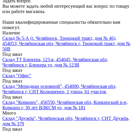
Задать вопрос
Вы можете задать любой интересующий вас вопрос по товару
или работе магазина.
Наши квалифицированные специалисты обязательно вам
помогут.
Наличие
Склад № 5-А (г. Челябинск, Троицкий тракт, дом № 46),
454053, Челябинская обл, Челябинск г, Троицкий тракт, дом №
50В
Под заказ
Склад ТТ Блюхера, 123-в, 454045, Челябинская обл,
Челябинск г, Блюхера ул, дом № 123В
Под заказ
Склад "Офис"
Под заказ
Склад "Меридиан основной", 454000, Челябинская обл,
Челябинск г, СНТ Колющенец, 1 улица, 61 участок
Под заказ
Склад "Коркино", 456550, Челябинская обл, Коркинский р-н,
Коркино г, 30 лет ВЛКСМ ул, дом № 181
Много
Склад "Дружба", Челябинская обл, Челябинск г, СНТ Дружба,
дом № 379
Под заказ