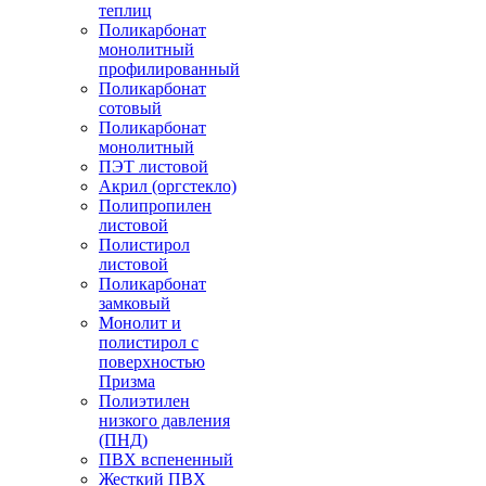
теплиц
Поликарбонат
монолитный
профилированный
Поликарбонат
сотовый
Поликарбонат
монолитный
ПЭТ листовой
Акрил (оргстекло)
Полипропилен
листовой
Полистирол
листовой
Поликарбонат
замковый
Монолит и
полистирол с
поверхностью
Призма
Полиэтилен
низкого давления
(ПНД)
ПВХ вспененный
Жесткий ПВХ