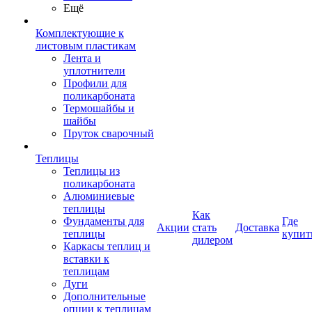
Ещё
Комплектующие к
листовым пластикам
Лента и
уплотнители
Профили для
поликарбоната
Термошайбы и
шайбы
Пруток сварочный
Теплицы
Теплицы из
поликарбоната
Алюминиевые
теплицы
Как
Фундаменты для
Где
Акции
стать
Доставка
теплицы
купит
дилером
Каркасы теплиц и
вставки к
теплицам
Дуги
Дополнительные
опции к теплицам