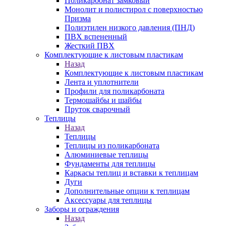
Поликарбонат замковый
Монолит и полистирол с поверхностью
Призма
Полиэтилен низкого давления (ПНД)
ПВХ вспененный
Жесткий ПВХ
Комплектующие к листовым пластикам
Назад
Комплектующие к листовым пластикам
Лента и уплотнители
Профили для поликарбоната
Термошайбы и шайбы
Пруток сварочный
Теплицы
Назад
Теплицы
Теплицы из поликарбоната
Алюминиевые теплицы
Фундаменты для теплицы
Каркасы теплиц и вставки к теплицам
Дуги
Дополнительные опции к теплицам
Аксессуары для теплицы
Заборы и ограждения
Назад