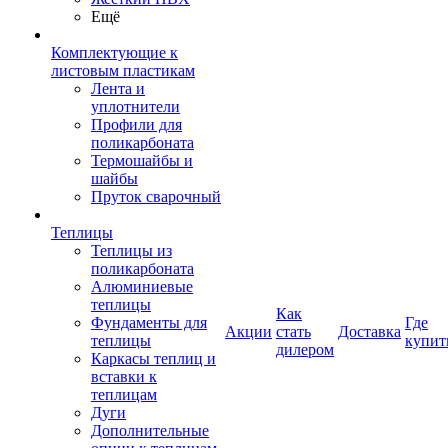
Ещё
Комплектующие к
листовым пластикам
Лента и
уплотнители
Профили для
поликарбоната
Термошайбы и
шайбы
Пруток сварочный
Теплицы
Теплицы из
поликарбоната
Алюминиевые
теплицы
Как
Фундаменты для
Где
Акции
стать
Доставка
теплицы
купит
дилером
Каркасы теплиц и
вставки к
теплицам
Дуги
Дополнительные