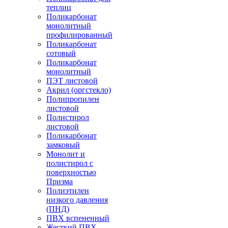
теплиц
Поликарбонат
монолитный
профилированный
Поликарбонат
сотовый
Поликарбонат
монолитный
ПЭТ листовой
Акрил (оргстекло)
Полипропилен
листовой
Полистирол
листовой
Поликарбонат
замковый
Монолит и
полистирол с
поверхностью
Призма
Полиэтилен
низкого давления
(ПНД)
ПВХ вспененный
Жесткий ПВХ