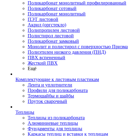
Поликарбонат монолитный профилированный
Поликарбонат сотовый
Поликарбонат монолитный
ПЭТ листовой
Акрил (оргстекло)
Полипропилен листовой
Полистирол листовой
Поликарбонат замковый
Монолит и полистирол с поверхностью Призма
Полиэтилен низкого давления (ПНД)
ПВХ вспененный
Жесткий ПВХ
Ещё
Комплектующие к листовым пластикам
Лента и уплотнители
Профили для поликарбоната
Термошайбы и шайбы
Пруток сварочный
Теплицы
Теплицы из поликарбоната
Алюминиевые теплицы
Фундаменты для теплицы
Каркасы теплиц и вставки к теплицам