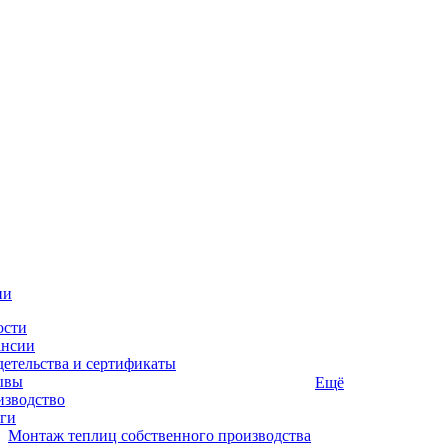
ии
ости
ансии
етельства и сертификаты
ывы
Ещё
изводство
ги
Монтаж теплиц собственного производства