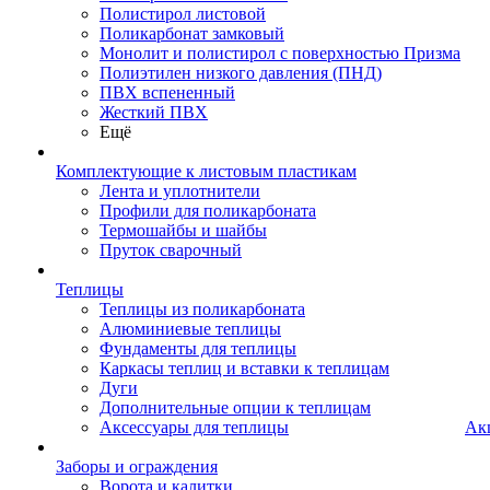
Полистирол листовой
Поликарбонат замковый
Монолит и полистирол с поверхностью Призма
Полиэтилен низкого давления (ПНД)
ПВХ вспененный
Жесткий ПВХ
Ещё
Комплектующие к листовым пластикам
Лента и уплотнители
Профили для поликарбоната
Термошайбы и шайбы
Пруток сварочный
Теплицы
Теплицы из поликарбоната
Алюминиевые теплицы
Фундаменты для теплицы
Каркасы теплиц и вставки к теплицам
Дуги
Дополнительные опции к теплицам
Аксессуары для теплицы
Ак
Заборы и ограждения
Ворота и калитки