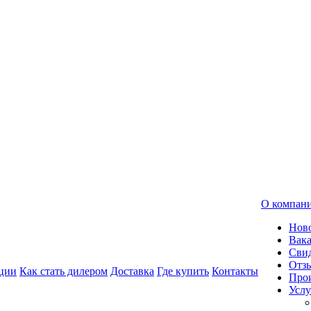
О компан
Нов
Вак
Свид
Отз
ции
Как стать дилером
Доставка
Где купить
Контакты
Про
Услу