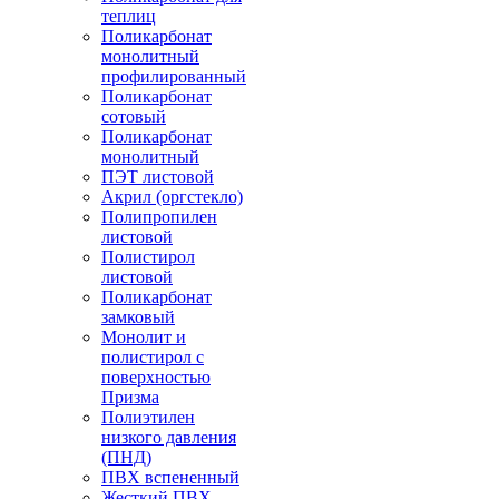
теплиц
Поликарбонат
монолитный
профилированный
Поликарбонат
сотовый
Поликарбонат
монолитный
ПЭТ листовой
Акрил (оргстекло)
Полипропилен
листовой
Полистирол
листовой
Поликарбонат
замковый
Монолит и
полистирол с
поверхностью
Призма
Полиэтилен
низкого давления
(ПНД)
ПВХ вспененный
Жесткий ПВХ