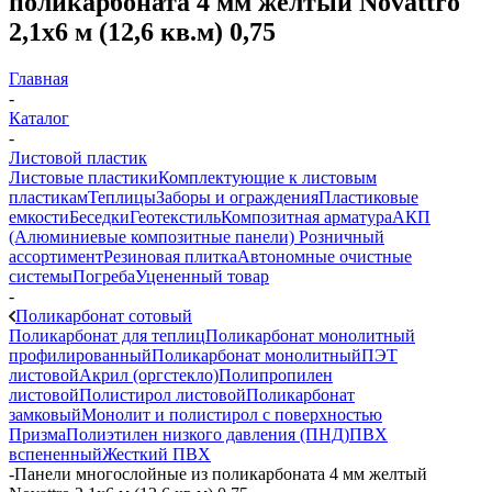
поликарбоната 4 мм желтый Novattro
2,1х6 м (12,6 кв.м) 0,75
Главная
-
Каталог
-
Листовой пластик
Листовые пластики
Комплектующие к листовым
пластикам
Теплицы
Заборы и ограждения
Пластиковые
емкости
Беседки
Геотекстиль
Композитная арматура
АКП
(Алюминиевые композитные панели)
Розничный
ассортимент
Резиновая плитка
Автономные очистные
системы
Погреба
Уцененный товар
-
Поликарбонат сотовый
Поликарбонат для теплиц
Поликарбонат монолитный
профилированный
Поликарбонат монолитный
ПЭТ
листовой
Акрил (оргстекло)
Полипропилен
листовой
Полистирол листовой
Поликарбонат
замковый
Монолит и полистирол с поверхностью
Призма
Полиэтилен низкого давления (ПНД)
ПВХ
вспененный
Жесткий ПВХ
-
Панели многослойные из поликарбоната 4 мм желтый