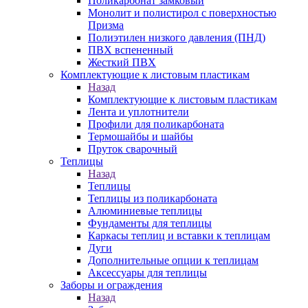
Поликарбонат замковый
Монолит и полистирол с поверхностью
Призма
Полиэтилен низкого давления (ПНД)
ПВХ вспененный
Жесткий ПВХ
Комплектующие к листовым пластикам
Назад
Комплектующие к листовым пластикам
Лента и уплотнители
Профили для поликарбоната
Термошайбы и шайбы
Пруток сварочный
Теплицы
Назад
Теплицы
Теплицы из поликарбоната
Алюминиевые теплицы
Фундаменты для теплицы
Каркасы теплиц и вставки к теплицам
Дуги
Дополнительные опции к теплицам
Аксессуары для теплицы
Заборы и ограждения
Назад