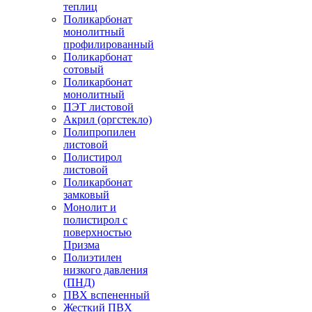
теплиц
Поликарбонат
монолитный
профилированный
Поликарбонат
сотовый
Поликарбонат
монолитный
ПЭТ листовой
Акрил (оргстекло)
Полипропилен
листовой
Полистирол
листовой
Поликарбонат
замковый
Монолит и
полистирол с
поверхностью
Призма
Полиэтилен
низкого давления
(ПНД)
ПВХ вспененный
Жесткий ПВХ