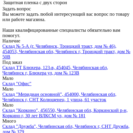
Защитная пленка
с двух сторон
Задать вопрос
Вы можете задать любой интересующий вас вопрос по товару
или работе магазина.
Наши квалифицированные специалисты обязательно вам
помогут.
Наличие
Склад № 5-А (г. Челябинск, Троицкий тракт, дом № 46),
454053, Челябинская обл, Челябинск г, Троицкий тракт, дом №
50В
Под заказ
Склад ТТ Блюхера, 123-в, 454045, Челябинская обл,
Челябинск г, Блюхера ул, дом № 123В
Мало
Склад "Офис"
Мало
Склад "Меридиан основной", 454000, Челябинская обл,
Челябинск г, СНТ Колющенец, 1 улица, 61 участок
Мало
Склад "Коркино", 456550, Челябинская обл, Коркинский р-н,
Коркино г, 30 лет ВЛКСМ ул, дом № 181
Много
Склад "Дружба", Челябинская обл, Челябинск г, СНТ Дружба,
дом № 379