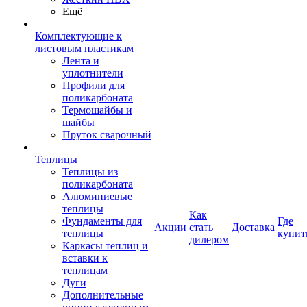
Ещё
Комплектующие к
листовым пластикам
Лента и
уплотнители
Профили для
поликарбоната
Термошайбы и
шайбы
Пруток сварочный
Теплицы
Теплицы из
поликарбоната
Алюминиевые
теплицы
Как
Фундаменты для
Где
Акции
стать
Доставка
теплицы
купит
дилером
Каркасы теплиц и
вставки к
теплицам
Дуги
Дополнительные