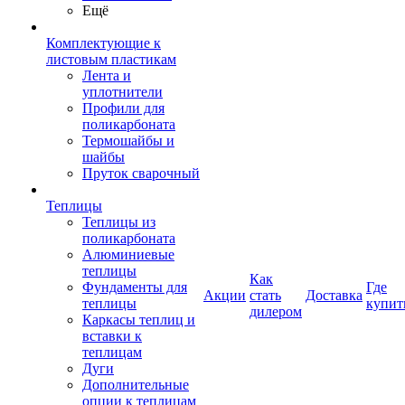
Ещё
Комплектующие к
листовым пластикам
Лента и
уплотнители
Профили для
поликарбоната
Термошайбы и
шайбы
Пруток сварочный
Теплицы
Теплицы из
поликарбоната
Алюминиевые
теплицы
Как
Фундаменты для
Где
Акции
стать
Доставка
теплицы
купит
дилером
Каркасы теплиц и
вставки к
теплицам
Дуги
Дополнительные
опции к теплицам