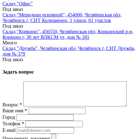
Склад "Офис"
Под заказ
Склад "Меридиан основной", 454000, Челябинская обл,
Челябинск г, СНТ Колющенец, 1 улица, 61 участок
Под заказ
Склад "Коркино", 456550, Челябинская обл, Коркинский р-н,
Коркино г, 30 лет ВЛКСМ ул, дом № 181
Много
Склад "Дружба", Челябинская обл, Челябинск г, СНТ Дружба,
дом № 379
Под заказ
Задать вопрос
Вопрос
*
Ваше имя
*
Город
Телефон
*
E-mail
Прикрепить документ