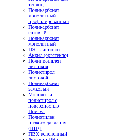
теплиц
Поликарбонат
монолитный
профилированный
Поликарбонат
сотовый
Поликарбонат
монолитный
ПЭТ листовой
Акрил (оргстекло)
Полипропилен
листовой
Полистирол
листовой
Поликарбонат
замковый
Монолит и
полистирол с
поверхностью
Призма
Полиэтилен
низкого давления
(ПНД)
ПВХ вспененный
Жесткий ПВХ