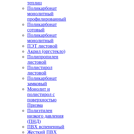
теплиц
Поликарбонат
монолитный
профилированный
Поликарбонат
сотовый
Поликарбонат
монолитный
ПЭТ листовой
Акрил (оргстекло)
Полипропилен
листовой
Полистирол
листовой
Поликарбонат
замковый
Монолит и
полистирол с
поверхностью
Призма
Полиэтилен
низкого давления
(ПНД)
ПВХ вспененный
Жесткий ПВХ