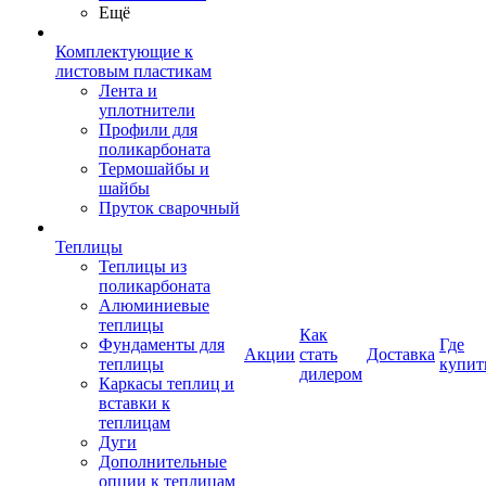
Ещё
Комплектующие к
листовым пластикам
Лента и
уплотнители
Профили для
поликарбоната
Термошайбы и
шайбы
Пруток сварочный
Теплицы
Теплицы из
поликарбоната
Алюминиевые
теплицы
Как
Фундаменты для
Где
Акции
стать
Доставка
теплицы
купит
дилером
Каркасы теплиц и
вставки к
теплицам
Дуги
Дополнительные
опции к теплицам