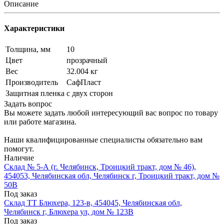
Описание
Характеристики
Толщина, мм
10
Цвет
прозрачный
Вес
32.004 кг
Производитель
СафПласт
Защитная пленка
с двух сторон
Задать вопрос
Вы можете задать любой интересующий вас вопрос по товару
или работе магазина.
Наши квалифицированные специалисты обязательно вам
помогут.
Наличие
Склад № 5-А (г. Челябинск, Троицкий тракт, дом № 46),
454053, Челябинская обл, Челябинск г, Троицкий тракт, дом №
50В
Под заказ
Склад ТТ Блюхера, 123-в, 454045, Челябинская обл,
Челябинск г, Блюхера ул, дом № 123В
Под заказ