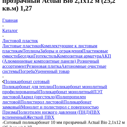
прозрачный Actual Bio 2,1х12 м (25,2
кв.м) 1,27
Главная
-
Каталог
-
Листовой пластик
Листовые пластики
Комплектующие к листовым
пластикам
Теплицы
Заборы и ограждения
Пластиковые
емкости
Беседки
Геотекстиль
Композитная арматура
АКП
(Алюминиевые композитные панели)
Розничный
ассортимент
Резиновая плитка
Автономные очистные
системы
Погреба
Уцененный товар
-
Поликарбонат сотовый
Поликарбонат для теплиц
Поликарбонат монолитный
профилированный
Поликарбонат монолитный
ПЭТ
листовой
Акрил (оргстекло)
Полипропилен
листовой
Полистирол листовой
Поликарбонат
замковый
Монолит и полистирол с поверхностью
Призма
Полиэтилен низкого давления (ПНД)
ПВХ
вспененный
Жесткий ПВХ
-
Сотовый поликарбонат 10 мм прозрачный Actual Bio 2,1х12 м