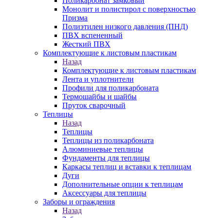
Поликарбонат замковый
Монолит и полистирол с поверхностью
Призма
Полиэтилен низкого давления (ПНД)
ПВХ вспененный
Жесткий ПВХ
Комплектующие к листовым пластикам
Назад
Комплектующие к листовым пластикам
Лента и уплотнители
Профили для поликарбоната
Термошайбы и шайбы
Пруток сварочный
Теплицы
Назад
Теплицы
Теплицы из поликарбоната
Алюминиевые теплицы
Фундаменты для теплицы
Каркасы теплиц и вставки к теплицам
Дуги
Дополнительные опции к теплицам
Аксессуары для теплицы
Заборы и ограждения
Назад