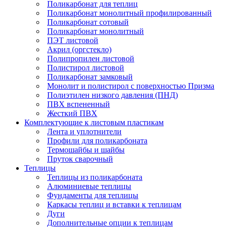
Поликарбонат для теплиц
Поликарбонат монолитный профилированный
Поликарбонат сотовый
Поликарбонат монолитный
ПЭТ листовой
Акрил (оргстекло)
Полипропилен листовой
Полистирол листовой
Поликарбонат замковый
Монолит и полистирол с поверхностью Призма
Полиэтилен низкого давления (ПНД)
ПВХ вспененный
Жесткий ПВХ
Комплектующие к листовым пластикам
Лента и уплотнители
Профили для поликарбоната
Термошайбы и шайбы
Пруток сварочный
Теплицы
Теплицы из поликарбоната
Алюминиевые теплицы
Фундаменты для теплицы
Каркасы теплиц и вставки к теплицам
Дуги
Дополнительные опции к теплицам