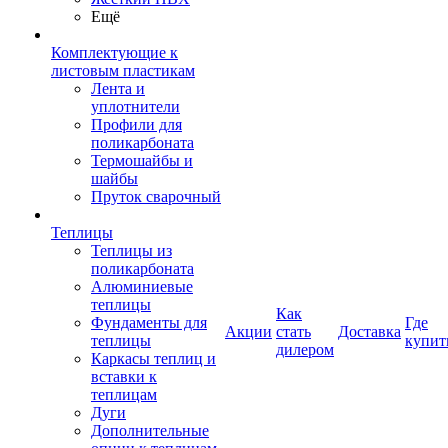
Ещё
Комплектующие к
листовым пластикам
Лента и
уплотнители
Профили для
поликарбоната
Термошайбы и
шайбы
Пруток сварочный
Теплицы
Теплицы из
поликарбоната
Алюминиевые
теплицы
Как
Фундаменты для
Где
Акции
стать
Доставка
теплицы
купит
дилером
Каркасы теплиц и
вставки к
теплицам
Дуги
Дополнительные