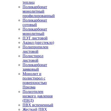
теплиц
Поликарбонат
монолитный
профилированный
Поликарбонат
сотовый
Поликарбонат
монолитный
ПЭТ листовой
Акрил (оргстекло)
Полипропилен
листовой
Полистирол
листовой
Поликарбонат
замковый
Монолит и
полистирол с
поверхностью
Призма
Полиэтилен
низкого давления
(ПНД)
ПВХ вспененный
Жесткий ПВХ