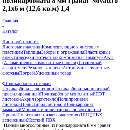
поликарбоната 8 мм гранат Novattro
2,1х6 м (12,6 кв.м) 1,4
Главная
-
Каталог
-
Листовой пластик
Листовые пластики
Комплектующие к листовым
пластикам
Теплицы
Заборы и ограждения
Пластиковые
емкости
Беседки
Геотекстиль
Композитная арматура
АКП
(Алюминиевые композитные панели)
Розничный
ассортимент
Резиновая плитка
Автономные очистные
системы
Погреба
Уцененный товар
-
Поликарбонат сотовый
Поликарбонат для теплиц
Поликарбонат монолитный
профилированный
Поликарбонат монолитный
ПЭТ
листовой
Акрил (оргстекло)
Полипропилен
листовой
Полистирол листовой
Поликарбонат
замковый
Монолит и полистирол с поверхностью
Призма
Полиэтилен низкого давления (ПНД)
ПВХ
вспененный
Жесткий ПВХ
-
Панели многослойные из поликарбоната 8 мм гранат