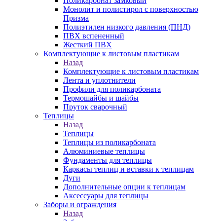
Поликарбонат замковый
Монолит и полистирол с поверхностью
Призма
Полиэтилен низкого давления (ПНД)
ПВХ вспененный
Жесткий ПВХ
Комплектующие к листовым пластикам
Назад
Комплектующие к листовым пластикам
Лента и уплотнители
Профили для поликарбоната
Термошайбы и шайбы
Пруток сварочный
Теплицы
Назад
Теплицы
Теплицы из поликарбоната
Алюминиевые теплицы
Фундаменты для теплицы
Каркасы теплиц и вставки к теплицам
Дуги
Дополнительные опции к теплицам
Аксессуары для теплицы
Заборы и ограждения
Назад