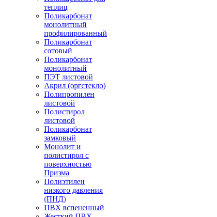
теплиц
Поликарбонат
монолитный
профилированный
Поликарбонат
сотовый
Поликарбонат
монолитный
ПЭТ листовой
Акрил (оргстекло)
Полипропилен
листовой
Полистирол
листовой
Поликарбонат
замковый
Монолит и
полистирол с
поверхностью
Призма
Полиэтилен
низкого давления
(ПНД)
ПВХ вспененный
Жесткий ПВХ