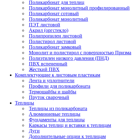
Поликарбонат для теплиц
Поликарбонат монолитный профилированный
Поликарбонат сотовый
Поликарбонат монолитный
ПЭТ листовой
Акрил (оргстекло)
Полипропилен листовой
Полистирол листовой
Поликарбонат замковый
Монолит и полистирол с поверхностью Призма
Полиэтилен низкого давления (ПНД)
ПВХ вспененный
Жесткий ПВХ
Комплектующие к листовым пластикам
Лента и уплотнители
Профили для поликарбоната
Термошайбы и шайбы
Пруток сварочный
Теплицы
Теплицы из поликарбоната
Алюминиевые теплицы
Фундаменты для теплицы
Каркасы теплиц и вставки к теплицам
Дуги
Дополнительные опции к теплицам