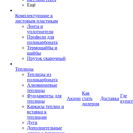
Ещё
Комплектующие к
листовым пластикам
Лента и
уплотнители
Профили для
поликарбоната
Термошайбы и
шайбы
Пруток сварочный
Теплицы
Теплицы из
поликарбоната
Алюминиевые
теплицы
Как
Фундаменты для
Где
Акции
стать
Доставка
теплицы
купит
дилером
Каркасы теплиц и
вставки к
теплицам
Дуги
Дополнительные