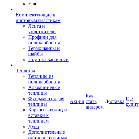
Ещё
Комплектующие к
листовым пластикам
Лента и
уплотнители
Профили для
поликарбоната
Термошайбы и
шайбы
Пруток сварочный
Теплицы
Теплицы из
поликарбоната
Алюминиевые
теплицы
Как
Фундаменты для
Где
Акции
стать
Доставка
теплицы
купит
дилером
Каркасы теплиц и
вставки к
теплицам
Дуги
Дополнительные
опции к теплицам