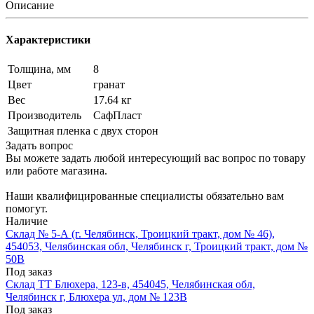
Описание
Характеристики
Толщина, мм
8
Цвет
гранат
Вес
17.64 кг
Производитель
СафПласт
Защитная пленка
с двух сторон
Задать вопрос
Вы можете задать любой интересующий вас вопрос по товару
или работе магазина.
Наши квалифицированные специалисты обязательно вам
помогут.
Наличие
Склад № 5-А (г. Челябинск, Троицкий тракт, дом № 46),
454053, Челябинская обл, Челябинск г, Троицкий тракт, дом №
50В
Под заказ
Склад ТТ Блюхера, 123-в, 454045, Челябинская обл,
Челябинск г, Блюхера ул, дом № 123В
Под заказ