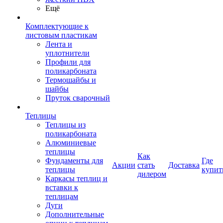
Ещё
Комплектующие к
листовым пластикам
Лента и
уплотнители
Профили для
поликарбоната
Термошайбы и
шайбы
Пруток сварочный
Теплицы
Теплицы из
поликарбоната
Алюминиевые
теплицы
Как
Фундаменты для
Где
Акции
стать
Доставка
теплицы
купит
дилером
Каркасы теплиц и
вставки к
теплицам
Дуги
Дополнительные