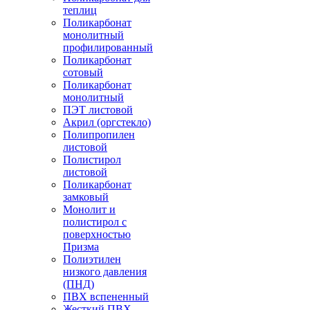
теплиц
Поликарбонат
монолитный
профилированный
Поликарбонат
сотовый
Поликарбонат
монолитный
ПЭТ листовой
Акрил (оргстекло)
Полипропилен
листовой
Полистирол
листовой
Поликарбонат
замковый
Монолит и
полистирол с
поверхностью
Призма
Полиэтилен
низкого давления
(ПНД)
ПВХ вспененный
Жесткий ПВХ