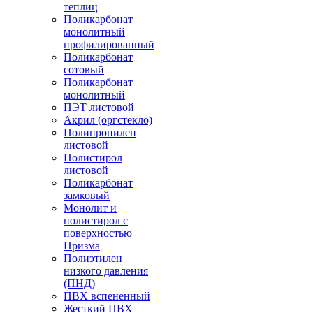
теплиц
Поликарбонат
монолитный
профилированный
Поликарбонат
сотовый
Поликарбонат
монолитный
ПЭТ листовой
Акрил (оргстекло)
Полипропилен
листовой
Полистирол
листовой
Поликарбонат
замковый
Монолит и
полистирол с
поверхностью
Призма
Полиэтилен
низкого давления
(ПНД)
ПВХ вспененный
Жесткий ПВХ