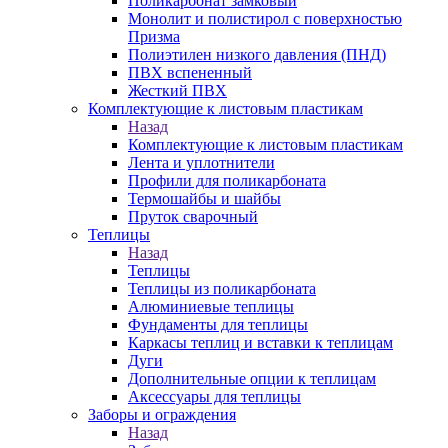
Поликарбонат замковый
Монолит и полистирол с поверхностью
Призма
Полиэтилен низкого давления (ПНД)
ПВХ вспененный
Жесткий ПВХ
Комплектующие к листовым пластикам
Назад
Комплектующие к листовым пластикам
Лента и уплотнители
Профили для поликарбоната
Термошайбы и шайбы
Пруток сварочный
Теплицы
Назад
Теплицы
Теплицы из поликарбоната
Алюминиевые теплицы
Фундаменты для теплицы
Каркасы теплиц и вставки к теплицам
Дуги
Дополнительные опции к теплицам
Аксессуары для теплицы
Заборы и ограждения
Назад