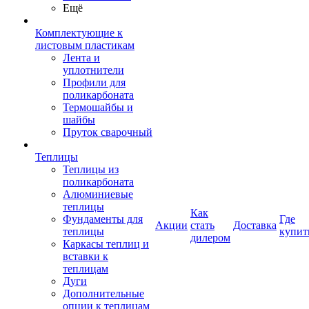
Ещё
Комплектующие к
листовым пластикам
Лента и
уплотнители
Профили для
поликарбоната
Термошайбы и
шайбы
Пруток сварочный
Теплицы
Теплицы из
поликарбоната
Алюминиевые
теплицы
Как
Фундаменты для
Где
Акции
стать
Доставка
теплицы
купит
дилером
Каркасы теплиц и
вставки к
теплицам
Дуги
Дополнительные
опции к теплицам