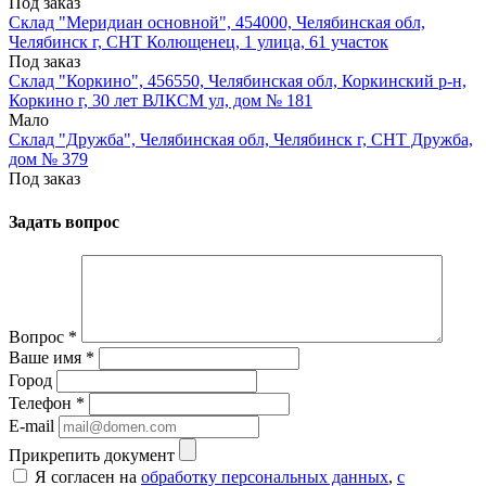
Под заказ
Склад "Меридиан основной", 454000, Челябинская обл,
Челябинск г, СНТ Колющенец, 1 улица, 61 участок
Под заказ
Склад "Коркино", 456550, Челябинская обл, Коркинский р-н,
Коркино г, 30 лет ВЛКСМ ул, дом № 181
Мало
Склад "Дружба", Челябинская обл, Челябинск г, СНТ Дружба,
дом № 379
Под заказ
Задать вопрос
Вопрос
*
Ваше имя
*
Город
Телефон
*
E-mail
Прикрепить документ
Я согласен на
обработку персональных данных
,
с