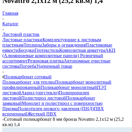
Novattro 2,1х12 м (25,2 кв.м) 1,4
Главная
-
Каталог
-
Листовой пластик
Листовые пластики
Комплектующие к листовым
пластикам
Теплицы
Заборы и ограждения
Пластиковые
емкости
Беседки
Геотекстиль
Композитная арматура
АКП
(Алюминиевые композитные панели)
Розничный
ассортимент
Резиновая плитка
Автономные очистные
системы
Погреба
Уцененный товар
-
Поликарбонат сотовый
Поликарбонат для теплиц
Поликарбонат монолитный
профилированный
Поликарбонат монолитный
ПЭТ
листовой
Акрил (оргстекло)
Полипропилен
листовой
Полистирол листовой
Поликарбонат
замковый
Монолит и полистирол с поверхностью
Призма
Полиэтилен низкого давления (ПНД)
ПВХ
вспененный
Жесткий ПВХ
-
Сотовый поликарбонат 8 мм бронза Novattro 2,1х12 м (25,2
кв.м) 1,4