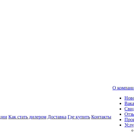
О компан
Нов
Вак
Свид
Отз
ции
Как стать дилером
Доставка
Где купить
Контакты
Про
Услу