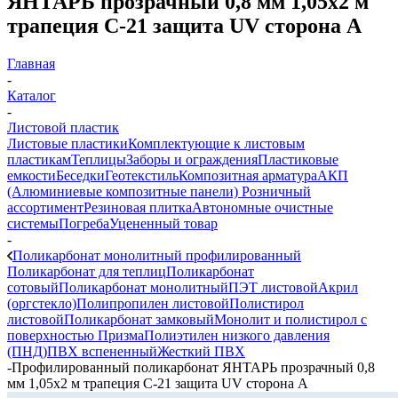
ЯНТАРЬ прозрачный 0,8 мм 1,05х2 м
трапеция С-21 защита UV сторона А
Главная
-
Каталог
-
Листовой пластик
Листовые пластики
Комплектующие к листовым
пластикам
Теплицы
Заборы и ограждения
Пластиковые
емкости
Беседки
Геотекстиль
Композитная арматура
АКП
(Алюминиевые композитные панели)
Розничный
ассортимент
Резиновая плитка
Автономные очистные
системы
Погреба
Уцененный товар
-
Поликарбонат монолитный профилированный
Поликарбонат для теплиц
Поликарбонат
сотовый
Поликарбонат монолитный
ПЭТ листовой
Акрил
(оргстекло)
Полипропилен листовой
Полистирол
листовой
Поликарбонат замковый
Монолит и полистирол с
поверхностью Призма
Полиэтилен низкого давления
(ПНД)
ПВХ вспененный
Жесткий ПВХ
-
Профилированный поликарбонат ЯНТАРЬ прозрачный 0,8
мм 1,05х2 м трапеция С-21 защита UV сторона А