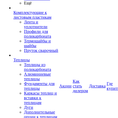
Ещё
Комплектующие к
листовым пластикам
Лента и
уплотнители
Профили для
поликарбоната
Термошайбы и
шайбы
Пруток сварочный
Теплицы
Теплицы из
поликарбоната
Алюминиевые
теплицы
Как
Фундаменты для
Где
Акции
стать
Доставка
теплицы
купит
дилером
Каркасы теплиц и
вставки к
теплицам
Дуги
Дополнительные
опции к теплицам