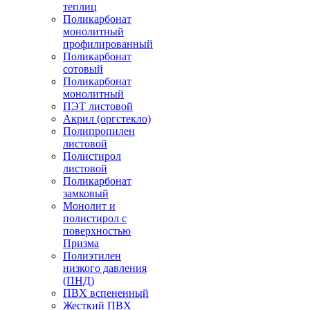
теплиц
Поликарбонат
монолитный
профилированный
Поликарбонат
сотовый
Поликарбонат
монолитный
ПЭТ листовой
Акрил (оргстекло)
Полипропилен
листовой
Полистирол
листовой
Поликарбонат
замковый
Монолит и
полистирол с
поверхностью
Призма
Полиэтилен
низкого давления
(ПНД)
ПВХ вспененный
Жесткий ПВХ