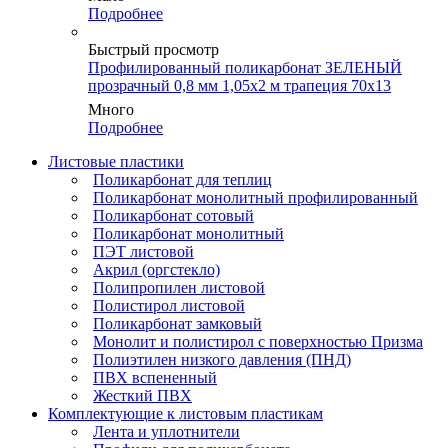
Подробнее
Быстрый просмотр
Профилированный поликарбонат ЗЕЛЕНЫЙ
прозрачный 0,8 мм 1,05х2 м трапеция 70х13
Много
Подробнее
Листовые пластики
Поликарбонат для теплиц
Поликарбонат монолитный профилированный
Поликарбонат сотовый
Поликарбонат монолитный
ПЭТ листовой
Акрил (оргстекло)
Полипропилен листовой
Полистирол листовой
Поликарбонат замковый
Монолит и полистирол с поверхностью Призма
Полиэтилен низкого давления (ПНД)
ПВХ вспененный
Жесткий ПВХ
Комплектующие к листовым пластикам
Лента и уплотнители