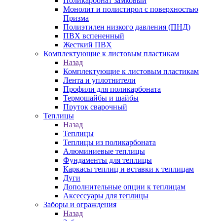
Поликарбонат замковый
Монолит и полистирол с поверхностью
Призма
Полиэтилен низкого давления (ПНД)
ПВХ вспененный
Жесткий ПВХ
Комплектующие к листовым пластикам
Назад
Комплектующие к листовым пластикам
Лента и уплотнители
Профили для поликарбоната
Термошайбы и шайбы
Пруток сварочный
Теплицы
Назад
Теплицы
Теплицы из поликарбоната
Алюминиевые теплицы
Фундаменты для теплицы
Каркасы теплиц и вставки к теплицам
Дуги
Дополнительные опции к теплицам
Аксессуары для теплицы
Заборы и ограждения
Назад