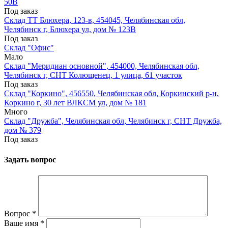
50В
Под заказ
Склад ТТ Блюхера, 123-в, 454045, Челябинская обл,
Челябинск г, Блюхера ул, дом № 123В
Под заказ
Склад "Офис"
Мало
Склад "Меридиан основной", 454000, Челябинская обл,
Челябинск г, СНТ Колющенец, 1 улица, 61 участок
Под заказ
Склад "Коркино", 456550, Челябинская обл, Коркинский р-н,
Коркино г, 30 лет ВЛКСМ ул, дом № 181
Много
Склад "Дружба", Челябинская обл, Челябинск г, СНТ Дружба,
дом № 379
Под заказ
Задать вопрос
Вопрос
*
Ваше имя
*