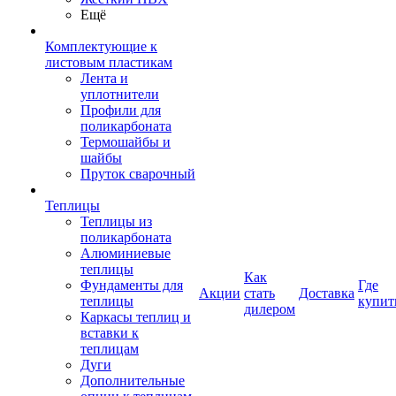
Ещё
Комплектующие к
листовым пластикам
Лента и
уплотнители
Профили для
поликарбоната
Термошайбы и
шайбы
Пруток сварочный
Теплицы
Теплицы из
поликарбоната
Алюминиевые
теплицы
Как
Фундаменты для
Где
Акции
стать
Доставка
теплицы
купит
дилером
Каркасы теплиц и
вставки к
теплицам
Дуги
Дополнительные