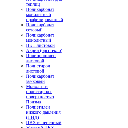
теплиц
Поликарбонат
монолитный
профилированный
Поликарбонат
сотовый
Поликарбонат
монолитный
ПЭТ листовой
Акрил (оргстекло)
Полипропилен
листовой
Полистирол
листовой
Поликарбонат
замковый
Монолит и
полистирол с
поверхностью
Призма
Полиэтилен
низкого давления
(ПНД)
ПВХ вспененный
Жесткий ПВХ