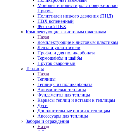
Поликарбонат замковый
Монолит и полистирол с поверхностью
Призма
Полиэтилен низкого давления (ПНД)
ПВХ вспененный
Жесткий ПВХ
Комплектующие к листовым пластикам
Назад
Комплектующие к листовым пластикам
Лента и уплотнители
Профили для поликарбоната
Термошайбы и шайбы
Пруток сварочный
Теплицы
Назад
Теплицы
Теплицы из поликарбоната
Алюминиевые теплицы
Фундаменты для теплицы
Каркасы теплиц и вставки к теплицам
Дуги
Дополнительные опции к теплицам
Аксессуары для теплицы
Заборы и ограждения
Назад