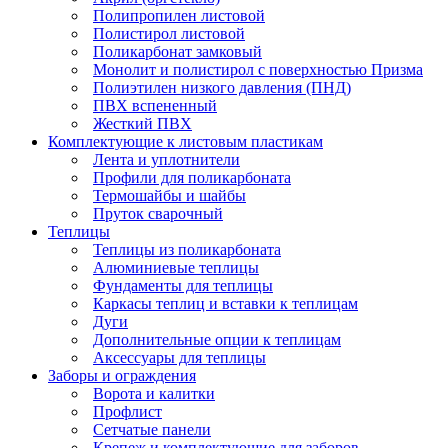
Полипропилен листовой
Полистирол листовой
Поликарбонат замковый
Монолит и полистирол с поверхностью Призма
Полиэтилен низкого давления (ПНД)
ПВХ вспененный
Жесткий ПВХ
Комплектующие к листовым пластикам
Лента и уплотнители
Профили для поликарбоната
Термошайбы и шайбы
Пруток сварочный
Теплицы
Теплицы из поликарбоната
Алюминиевые теплицы
Фундаменты для теплицы
Каркасы теплиц и вставки к теплицам
Дуги
Дополнительные опции к теплицам
Аксессуары для теплицы
Заборы и ограждения
Ворота и калитки
Профлист
Сетчатые панели
Крепеж и комплектующие для заборов