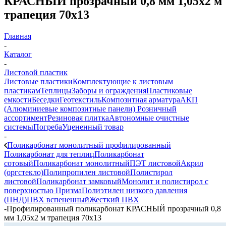
КРАСНЫЙ прозрачный 0,8 мм 1,05х2 м
трапеция 70х13
Главная
-
Каталог
-
Листовой пластик
Листовые пластики
Комплектующие к листовым
пластикам
Теплицы
Заборы и ограждения
Пластиковые
емкости
Беседки
Геотекстиль
Композитная арматура
АКП
(Алюминиевые композитные панели)
Розничный
ассортимент
Резиновая плитка
Автономные очистные
системы
Погреба
Уцененный товар
-
Поликарбонат монолитный профилированный
Поликарбонат для теплиц
Поликарбонат
сотовый
Поликарбонат монолитный
ПЭТ листовой
Акрил
(оргстекло)
Полипропилен листовой
Полистирол
листовой
Поликарбонат замковый
Монолит и полистирол с
поверхностью Призма
Полиэтилен низкого давления
(ПНД)
ПВХ вспененный
Жесткий ПВХ
-
Профилированный поликарбонат КРАСНЫЙ прозрачный 0,8
мм 1,05х2 м трапеция 70х13