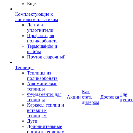
Ещё
Комплектующие к
листовым пластикам
Лента и
уплотнители
Профили для
поликарбоната
Термошайбы и
шайбы
Пруток сварочный
Теплицы
Теплицы из
поликарбоната
Алюминиевые
теплицы
Как
Фундаменты для
Где
Акции
стать
Доставка
теплицы
купит
дилером
Каркасы теплиц и
вставки к
теплицам
Дуги
Дополнительные
опции к теплицам