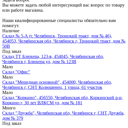
Вы можете задать любой интересующий вас вопрос по товару
или работе магазина.
Наши квалифицированные специалисты обязательно вам
помогут.
Наличие
Склад № 5-А (г. Челябинск, Троицкий тракт, дом № 46),
454053, Челябинская обл, Челябинск г, Троицкий тракт, дом №
50В
Под заказ
Склад ТТ Блюхера, 123-в, 454045, Челябинская обл,
Челябинск г, Блюхера ул, дом № 123В
Мало
Склад "Офис"
Мало
Склад "Меридиан основной", 454000, Челябинская обл,
Челябинск г, СНТ Колющенец, 1 улица, 61 участок
Мало
Склад "Коркино", 456550, Челябинская обл, Коркинский р-н,
Коркино г, 30 лет ВЛКСМ ул, дом № 181
Много
Склад "Дружба", Челябинская обл, Челябинск г, СНТ Дружба,
дом № 379
Под заказ