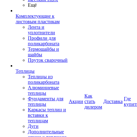
Ещё
Комплектующие к
листовым пластикам
Лента и
уплотнители
Профили для
поликарбоната
Термошайбы и
шайбы
Пруток сварочный
Теплицы
Теплицы из
поликарбоната
Алюминиевые
теплицы
Как
Фундаменты для
Где
Акции
стать
Доставка
теплицы
купит
дилером
Каркасы теплиц и
вставки к
теплицам
Дуги
Дополнительные