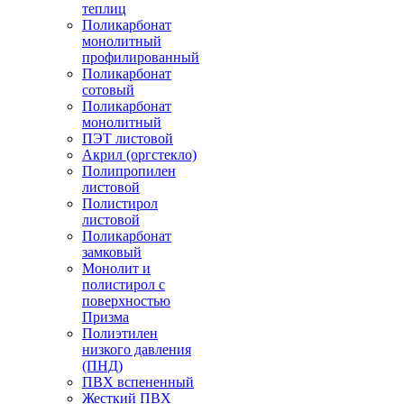
теплиц
Поликарбонат
монолитный
профилированный
Поликарбонат
сотовый
Поликарбонат
монолитный
ПЭТ листовой
Акрил (оргстекло)
Полипропилен
листовой
Полистирол
листовой
Поликарбонат
замковый
Монолит и
полистирол с
поверхностью
Призма
Полиэтилен
низкого давления
(ПНД)
ПВХ вспененный
Жесткий ПВХ