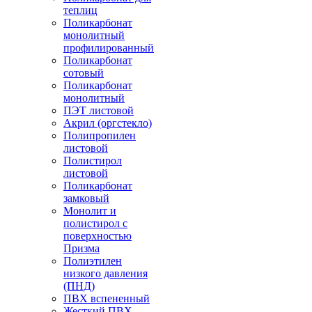
теплиц
Поликарбонат
монолитный
профилированный
Поликарбонат
сотовый
Поликарбонат
монолитный
ПЭТ листовой
Акрил (оргстекло)
Полипропилен
листовой
Полистирол
листовой
Поликарбонат
замковый
Монолит и
полистирол с
поверхностью
Призма
Полиэтилен
низкого давления
(ПНД)
ПВХ вспененный
Жесткий ПВХ