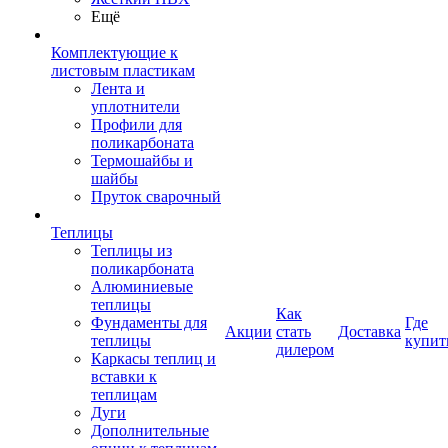
Ещё
Комплектующие к
листовым пластикам
Лента и
уплотнители
Профили для
поликарбоната
Термошайбы и
шайбы
Пруток сварочный
Теплицы
Теплицы из
поликарбоната
Алюминиевые
теплицы
Как
Фундаменты для
Где
Акции
стать
Доставка
теплицы
купит
дилером
Каркасы теплиц и
вставки к
теплицам
Дуги
Дополнительные