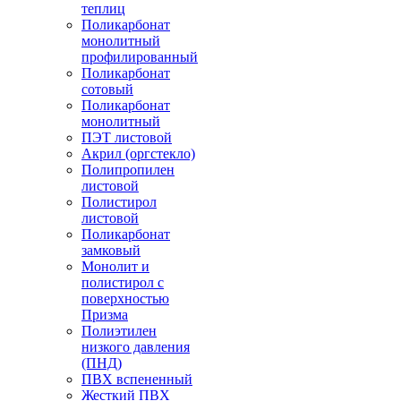
теплиц
Поликарбонат
монолитный
профилированный
Поликарбонат
сотовый
Поликарбонат
монолитный
ПЭТ листовой
Акрил (оргстекло)
Полипропилен
листовой
Полистирол
листовой
Поликарбонат
замковый
Монолит и
полистирол с
поверхностью
Призма
Полиэтилен
низкого давления
(ПНД)
ПВХ вспененный
Жесткий ПВХ