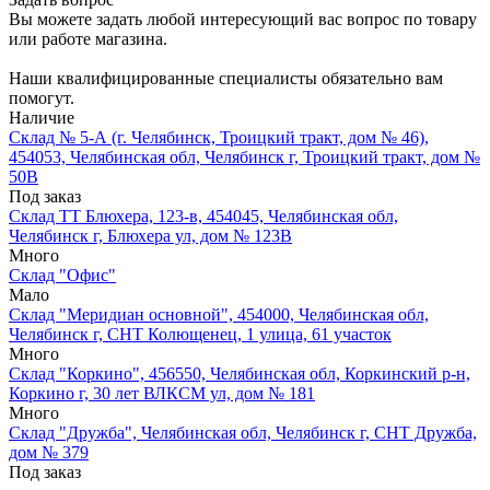
Вы можете задать любой интересующий вас вопрос по товару
или работе магазина.
Наши квалифицированные специалисты обязательно вам
помогут.
Наличие
Склад № 5-А (г. Челябинск, Троицкий тракт, дом № 46),
454053, Челябинская обл, Челябинск г, Троицкий тракт, дом №
50В
Под заказ
Склад ТТ Блюхера, 123-в, 454045, Челябинская обл,
Челябинск г, Блюхера ул, дом № 123В
Много
Склад "Офис"
Мало
Склад "Меридиан основной", 454000, Челябинская обл,
Челябинск г, СНТ Колющенец, 1 улица, 61 участок
Много
Склад "Коркино", 456550, Челябинская обл, Коркинский р-н,
Коркино г, 30 лет ВЛКСМ ул, дом № 181
Много
Склад "Дружба", Челябинская обл, Челябинск г, СНТ Дружба,
дом № 379
Под заказ