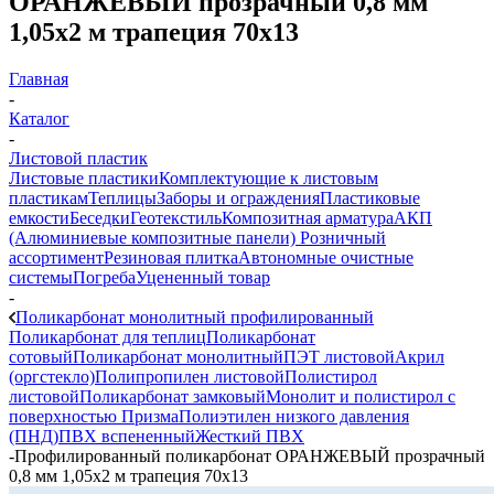
ОРАНЖЕВЫЙ прозрачный 0,8 мм
1,05х2 м трапеция 70х13
Главная
-
Каталог
-
Листовой пластик
Листовые пластики
Комплектующие к листовым
пластикам
Теплицы
Заборы и ограждения
Пластиковые
емкости
Беседки
Геотекстиль
Композитная арматура
АКП
(Алюминиевые композитные панели)
Розничный
ассортимент
Резиновая плитка
Автономные очистные
системы
Погреба
Уцененный товар
-
Поликарбонат монолитный профилированный
Поликарбонат для теплиц
Поликарбонат
сотовый
Поликарбонат монолитный
ПЭТ листовой
Акрил
(оргстекло)
Полипропилен листовой
Полистирол
листовой
Поликарбонат замковый
Монолит и полистирол с
поверхностью Призма
Полиэтилен низкого давления
(ПНД)
ПВХ вспененный
Жесткий ПВХ
-
Профилированный поликарбонат ОРАНЖЕВЫЙ прозрачный
0,8 мм 1,05х2 м трапеция 70х13