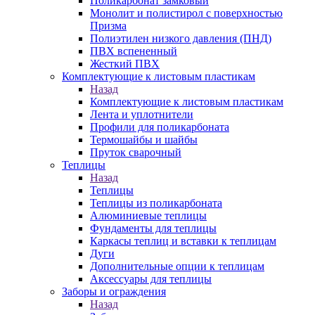
Поликарбонат замковый
Монолит и полистирол с поверхностью
Призма
Полиэтилен низкого давления (ПНД)
ПВХ вспененный
Жесткий ПВХ
Комплектующие к листовым пластикам
Назад
Комплектующие к листовым пластикам
Лента и уплотнители
Профили для поликарбоната
Термошайбы и шайбы
Пруток сварочный
Теплицы
Назад
Теплицы
Теплицы из поликарбоната
Алюминиевые теплицы
Фундаменты для теплицы
Каркасы теплиц и вставки к теплицам
Дуги
Дополнительные опции к теплицам
Аксессуары для теплицы
Заборы и ограждения
Назад