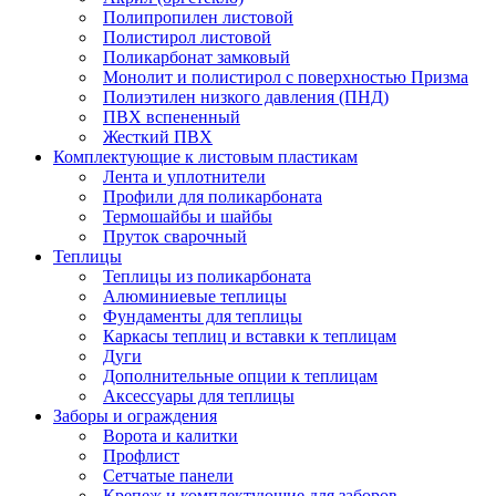
Полипропилен листовой
Полистирол листовой
Поликарбонат замковый
Монолит и полистирол с поверхностью Призма
Полиэтилен низкого давления (ПНД)
ПВХ вспененный
Жесткий ПВХ
Комплектующие к листовым пластикам
Лента и уплотнители
Профили для поликарбоната
Термошайбы и шайбы
Пруток сварочный
Теплицы
Теплицы из поликарбоната
Алюминиевые теплицы
Фундаменты для теплицы
Каркасы теплиц и вставки к теплицам
Дуги
Дополнительные опции к теплицам
Аксессуары для теплицы
Заборы и ограждения
Ворота и калитки
Профлист
Сетчатые панели
Крепеж и комплектующие для заборов