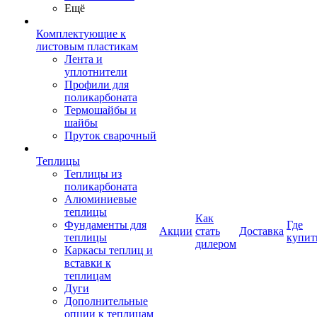
Ещё
Комплектующие к
листовым пластикам
Лента и
уплотнители
Профили для
поликарбоната
Термошайбы и
шайбы
Пруток сварочный
Теплицы
Теплицы из
поликарбоната
Алюминиевые
теплицы
Как
Фундаменты для
Где
Акции
стать
Доставка
теплицы
купит
дилером
Каркасы теплиц и
вставки к
теплицам
Дуги
Дополнительные
опции к теплицам