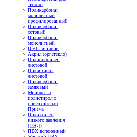
теплиц
Поликарбонат
монолитный
профилированный
Поликарбонат
сотовый
Поликарбонат
монолитный
ПЭТ листовой
Акрил (оргстекло)
Полипропилен
листовой
Полистирол
листовой
Поликарбонат
замковый
Монолит и
полистирол с
поверхностью
Призма
Полиэтилен
низкого давления
(ПНД)
ПВХ вспененный
Жесткий ПВХ