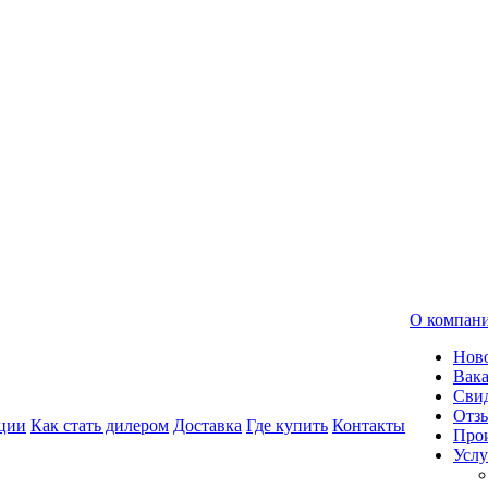
О компан
Нов
Вак
Свид
Отз
ции
Как стать дилером
Доставка
Где купить
Контакты
Про
Услу