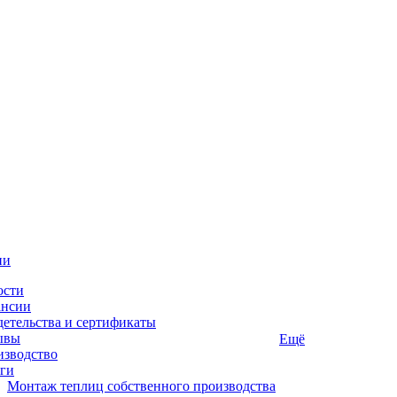
ии
ости
ансии
етельства и сертификаты
ывы
Ещё
изводство
ги
Монтаж теплиц собственного производства