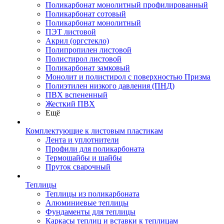
Поликарбонат монолитный профилированный
Поликарбонат сотовый
Поликарбонат монолитный
ПЭТ листовой
Акрил (оргстекло)
Полипропилен листовой
Полистирол листовой
Поликарбонат замковый
Монолит и полистирол с поверхностью Призма
Полиэтилен низкого давления (ПНД)
ПВХ вспененный
Жесткий ПВХ
Ещё
Комплектующие к листовым пластикам
Лента и уплотнители
Профили для поликарбоната
Термошайбы и шайбы
Пруток сварочный
Теплицы
Теплицы из поликарбоната
Алюминиевые теплицы
Фундаменты для теплицы
Каркасы теплиц и вставки к теплицам