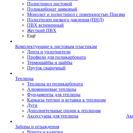
Полистирол листовой
Поликарбонат замковый
Монолит и полистирол с поверхностью Призма
Полиэтилен низкого давления (ПНД)
ПВХ вспененный
Жесткий ПВХ
Ещё
Комплектующие к листовым пластикам
Лента и уплотнители
Профили для поликарбоната
Термошайбы и шайбы
Пруток сварочный
Теплицы
Теплицы из поликарбоната
Алюминиевые теплицы
Фундаменты для теплицы
Каркасы теплиц и вставки к теплицам
Дуги
Дополнительные опции к теплицам
Аксессуары для теплицы
Ак
Заборы и ограждения
Ворота и калитки