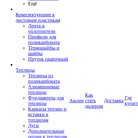
Ещё
Комплектующие к
листовым пластикам
Лента и
уплотнители
Профили для
поликарбоната
Термошайбы и
шайбы
Пруток сварочный
Теплицы
Теплицы из
поликарбоната
Алюминиевые
теплицы
Как
Фундаменты для
Где
Акции
стать
Доставка
теплицы
купит
дилером
Каркасы теплиц и
вставки к
теплицам
Дуги
Дополнительные
опции к теплицам