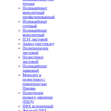
теплиц
Поликарбонат
монолитный
профилированный
Поликарбонат
сотовый
Поликарбонат
монолитный
ПЭТ листовой
Акрил (оргстекло)
Полипропилен
листовой
Полистирол
листовой
Поликарбонат
замковый
Монолит и
полистирол с
поверхностью
Призма
Полиэтилен
низкого давления
(ПНД)
ПВХ вспененный
Жесткий ПВХ