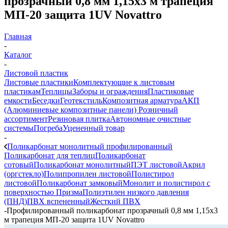
прозрачный 0,8 мм 1,15х3 м трапеция
МП-20 защита 1UV Novattro
Главная
-
Каталог
-
Листовой пластик
Листовые пластики
Комплектующие к листовым
пластикам
Теплицы
Заборы и ограждения
Пластиковые
емкости
Беседки
Геотекстиль
Композитная арматура
АКП
(Алюминиевые композитные панели)
Розничный
ассортимент
Резиновая плитка
Автономные очистные
системы
Погреба
Уцененный товар
-
Поликарбонат монолитный профилированный
Поликарбонат для теплиц
Поликарбонат
сотовый
Поликарбонат монолитный
ПЭТ листовой
Акрил
(оргстекло)
Полипропилен листовой
Полистирол
листовой
Поликарбонат замковый
Монолит и полистирол с
поверхностью Призма
Полиэтилен низкого давления
(ПНД)
ПВХ вспененный
Жесткий ПВХ
-
Профилированный поликарбонат прозрачный 0,8 мм 1,15х3
м трапеция МП-20 защита 1UV Novattro