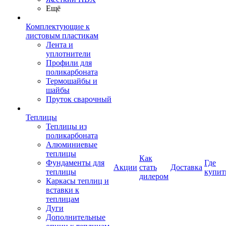
Ещё
Комплектующие к
листовым пластикам
Лента и
уплотнители
Профили для
поликарбоната
Термошайбы и
шайбы
Пруток сварочный
Теплицы
Теплицы из
поликарбоната
Алюминиевые
теплицы
Как
Фундаменты для
Где
Акции
стать
Доставка
теплицы
купит
дилером
Каркасы теплиц и
вставки к
теплицам
Дуги
Дополнительные