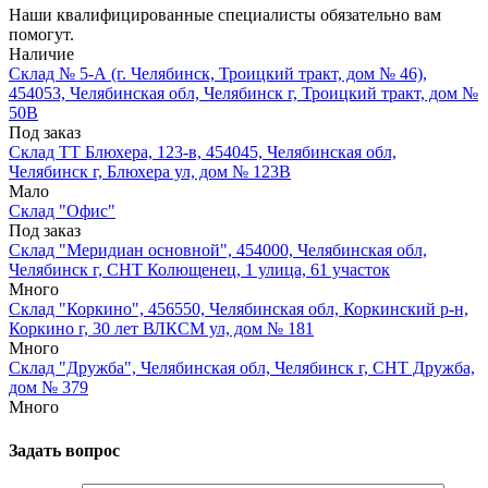
Наши квалифицированные специалисты обязательно вам
помогут.
Наличие
Склад № 5-А (г. Челябинск, Троицкий тракт, дом № 46),
454053, Челябинская обл, Челябинск г, Троицкий тракт, дом №
50В
Под заказ
Склад ТТ Блюхера, 123-в, 454045, Челябинская обл,
Челябинск г, Блюхера ул, дом № 123В
Мало
Склад "Офис"
Под заказ
Склад "Меридиан основной", 454000, Челябинская обл,
Челябинск г, СНТ Колющенец, 1 улица, 61 участок
Много
Склад "Коркино", 456550, Челябинская обл, Коркинский р-н,
Коркино г, 30 лет ВЛКСМ ул, дом № 181
Много
Склад "Дружба", Челябинская обл, Челябинск г, СНТ Дружба,
дом № 379
Много
Задать вопрос