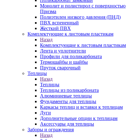
Поликарбонат замковый
Монолит и полистирол с поверхностью
Призма
Полиэтилен низкого давления (ПНД)
ПВХ вспененный
Жесткий ПВХ
Комплектующие к листовым пластикам
Назад
Комплектующие к листовым пластикам
Лента и уплотнители
Профили для поликарбоната
Термошайбы и шайбы
Пруток сварочный
Теплицы
Назад
Теплицы
Теплицы из поликарбоната
Алюминиевые теплицы
Фундаменты для теплицы
Каркасы теплиц и вставки к теплицам
Дуги
Дополнительные опции к теплицам
Аксессуары для теплицы
Заборы и ограждения
Назад