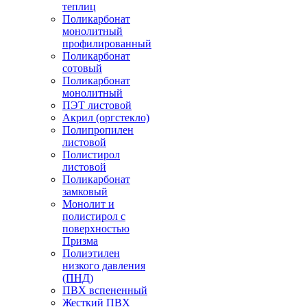
теплиц
Поликарбонат
монолитный
профилированный
Поликарбонат
сотовый
Поликарбонат
монолитный
ПЭТ листовой
Акрил (оргстекло)
Полипропилен
листовой
Полистирол
листовой
Поликарбонат
замковый
Монолит и
полистирол с
поверхностью
Призма
Полиэтилен
низкого давления
(ПНД)
ПВХ вспененный
Жесткий ПВХ