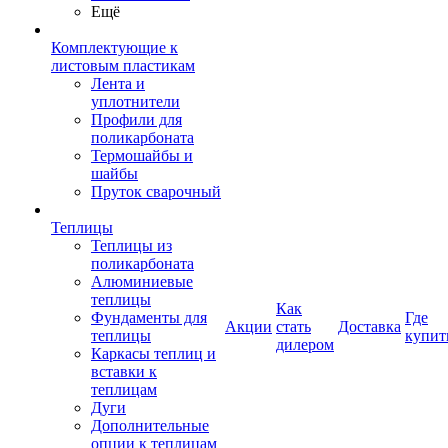
Ещё
Комплектующие к
листовым пластикам
Лента и
уплотнители
Профили для
поликарбоната
Термошайбы и
шайбы
Пруток сварочный
Теплицы
Теплицы из
поликарбоната
Алюминиевые
теплицы
Как
Фундаменты для
Где
Акции
стать
Доставка
теплицы
купит
дилером
Каркасы теплиц и
вставки к
теплицам
Дуги
Дополнительные
опции к теплицам