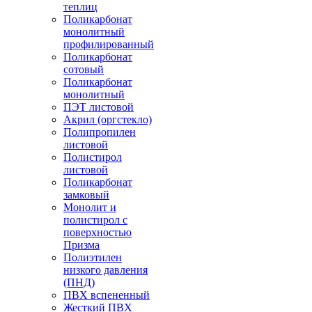
теплиц
Поликарбонат
монолитный
профилированный
Поликарбонат
сотовый
Поликарбонат
монолитный
ПЭТ листовой
Акрил (оргстекло)
Полипропилен
листовой
Полистирол
листовой
Поликарбонат
замковый
Монолит и
полистирол с
поверхностью
Призма
Полиэтилен
низкого давления
(ПНД)
ПВХ вспененный
Жесткий ПВХ