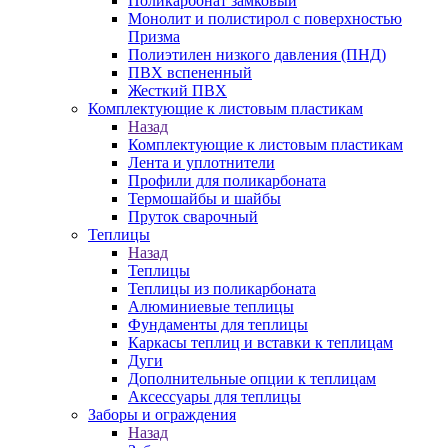
Поликарбонат замковый
Монолит и полистирол с поверхностью
Призма
Полиэтилен низкого давления (ПНД)
ПВХ вспененный
Жесткий ПВХ
Комплектующие к листовым пластикам
Назад
Комплектующие к листовым пластикам
Лента и уплотнители
Профили для поликарбоната
Термошайбы и шайбы
Пруток сварочный
Теплицы
Назад
Теплицы
Теплицы из поликарбоната
Алюминиевые теплицы
Фундаменты для теплицы
Каркасы теплиц и вставки к теплицам
Дуги
Дополнительные опции к теплицам
Аксессуары для теплицы
Заборы и ограждения
Назад