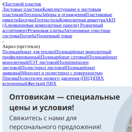
Листовой пластик
Листовые пластики
Комплектующие к листовым
пластикам
Теплицы
Заборы и ограждения
Пластиковые
емкости
Беседки
Геотекстиль
Композитная арматура
АКП
(Алюминиевые композитные панели)
Розничный
ассортимент
Резиновая плитка
Автономные очистные
системы
Погреба
Уцененный товар
-
Акрил (оргстекло)
Поликарбонат для теплиц
Поликарбонат монолитный
профилированный
Поликарбонат сотовый
Поликарбонат
монолитный
ПЭТ листовой
Полипропилен
листовой
Полистирол листовой
Поликарбонат
замковый
Монолит и полистирол с поверхностью
Призма
Полиэтилен низкого давления (ПНД)
ПВХ
вспененный
Жесткий ПВХ