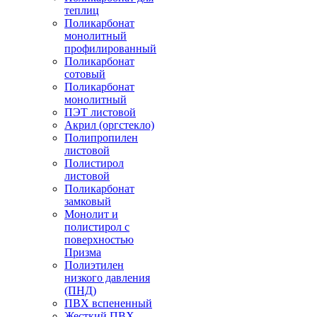
теплиц
Поликарбонат
монолитный
профилированный
Поликарбонат
сотовый
Поликарбонат
монолитный
ПЭТ листовой
Акрил (оргстекло)
Полипропилен
листовой
Полистирол
листовой
Поликарбонат
замковый
Монолит и
полистирол с
поверхностью
Призма
Полиэтилен
низкого давления
(ПНД)
ПВХ вспененный
Жесткий ПВХ