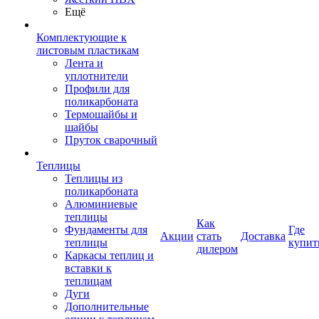
Ещё
Комплектующие к
листовым пластикам
Лента и
уплотнители
Профили для
поликарбоната
Термошайбы и
шайбы
Пруток сварочный
Теплицы
Теплицы из
поликарбоната
Алюминиевые
теплицы
Как
Фундаменты для
Где
Акции
стать
Доставка
теплицы
купит
дилером
Каркасы теплиц и
вставки к
теплицам
Дуги
Дополнительные