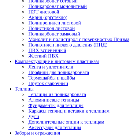
Поликарбонат сотовый
Поликарбонат монолитный
ПЭТ листовой
Акрил (оргстекло)
Полипропилен листовой
Полистирол листовой
Поликарбонат замковый
Монолит и полистирол с поверхностью Призма
Полиэтилен низкого давления (ПНД)
ПВХ вспененный
Жесткий ПВХ
Комплектующие к листовым пластикам
Лента и уплотнители
Профили для поликарбоната
Термошайбы и шайбы
Пруток сварочный
Теплицы
Теплицы из поликарбоната
Алюминиевые теплицы
Фундаменты для теплицы
Каркасы теплиц и вставки к теплицам
Дуги
Дополнительные опции к теплицам
Аксессуары для теплицы
Заборы и ограждения