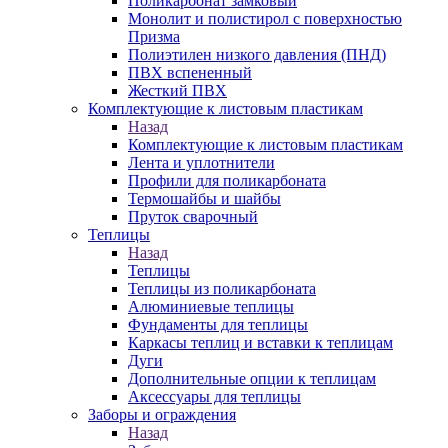
Поликарбонат замковый
Монолит и полистирол с поверхностью
Призма
Полиэтилен низкого давления (ПНД)
ПВХ вспененный
Жесткий ПВХ
Комплектующие к листовым пластикам
Назад
Комплектующие к листовым пластикам
Лента и уплотнители
Профили для поликарбоната
Термошайбы и шайбы
Пруток сварочный
Теплицы
Назад
Теплицы
Теплицы из поликарбоната
Алюминиевые теплицы
Фундаменты для теплицы
Каркасы теплиц и вставки к теплицам
Дуги
Дополнительные опции к теплицам
Аксессуары для теплицы
Заборы и ограждения
Назад