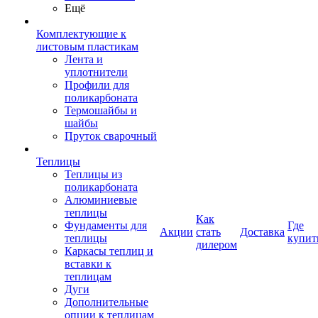
Ещё
Комплектующие к
листовым пластикам
Лента и
уплотнители
Профили для
поликарбоната
Термошайбы и
шайбы
Пруток сварочный
Теплицы
Теплицы из
поликарбоната
Алюминиевые
теплицы
Как
Фундаменты для
Где
Акции
стать
Доставка
теплицы
купит
дилером
Каркасы теплиц и
вставки к
теплицам
Дуги
Дополнительные
опции к теплицам