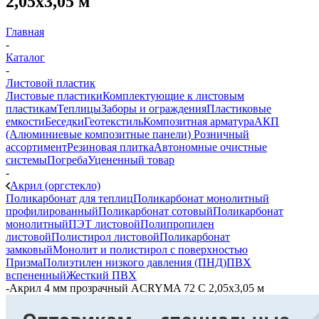
2,05х3,05 м
Главная
-
Каталог
-
Листовой пластик
Листовые пластики
Комплектующие к листовым
пластикам
Теплицы
Заборы и ограждения
Пластиковые
емкости
Беседки
Геотекстиль
Композитная арматура
АКП
(Алюминиевые композитные панели)
Розничный
ассортимент
Резиновая плитка
Автономные очистные
системы
Погреба
Уцененный товар
-
Акрил (оргстекло)
Поликарбонат для теплиц
Поликарбонат монолитный
профилированный
Поликарбонат сотовый
Поликарбонат
монолитный
ПЭТ листовой
Полипропилен
листовой
Полистирол листовой
Поликарбонат
замковый
Монолит и полистирол с поверхностью
Призма
Полиэтилен низкого давления (ПНД)
ПВХ
вспененный
Жесткий ПВХ
-
Акрил 4 мм прозрачный ACRYMA 72 C 2,05х3,05 м