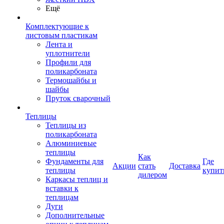
Ещё
Комплектующие к
листовым пластикам
Лента и
уплотнители
Профили для
поликарбоната
Термошайбы и
шайбы
Пруток сварочный
Теплицы
Теплицы из
поликарбоната
Алюминиевые
теплицы
Как
Фундаменты для
Где
Акции
стать
Доставка
теплицы
купит
дилером
Каркасы теплиц и
вставки к
теплицам
Дуги
Дополнительные