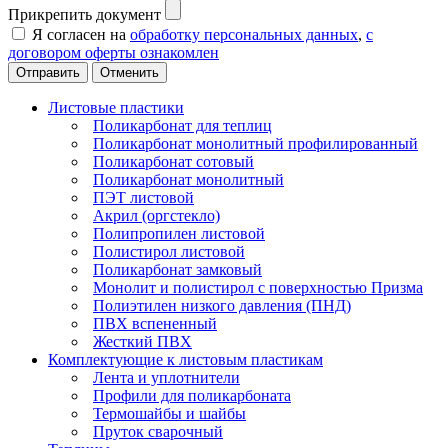
Прикрепить документ
Я согласен на
обработку персональных данных
,
с
договором оферты ознакомлен
Отменить
Листовые пластики
Поликарбонат для теплиц
Поликарбонат монолитный профилированный
Поликарбонат сотовый
Поликарбонат монолитный
ПЭТ листовой
Акрил (оргстекло)
Полипропилен листовой
Полистирол листовой
Поликарбонат замковый
Монолит и полистирол с поверхностью Призма
Полиэтилен низкого давления (ПНД)
ПВХ вспененный
Жесткий ПВХ
Комплектующие к листовым пластикам
Лента и уплотнители
Профили для поликарбоната
Термошайбы и шайбы
Пруток сварочный