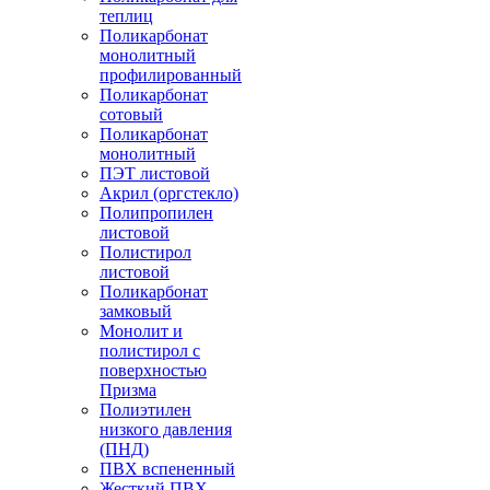
теплиц
Поликарбонат
монолитный
профилированный
Поликарбонат
сотовый
Поликарбонат
монолитный
ПЭТ листовой
Акрил (оргстекло)
Полипропилен
листовой
Полистирол
листовой
Поликарбонат
замковый
Монолит и
полистирол с
поверхностью
Призма
Полиэтилен
низкого давления
(ПНД)
ПВХ вспененный
Жесткий ПВХ