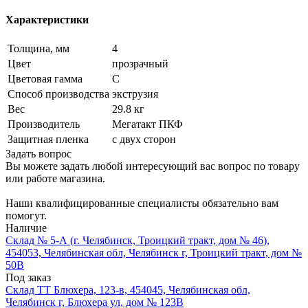
Характеристики
Толщина, мм
4
Цвет
прозрачный
Цветовая гамма
C
Способ производства
экструзия
Вес
29.8 кг
Производитель
Мегатакт ПКФ
Защитная пленка
с двух сторон
Задать вопрос
Вы можете задать любой интересующий вас вопрос по товару
или работе магазина.
Наши квалифицированные специалисты обязательно вам
помогут.
Наличие
Склад № 5-А (г. Челябинск, Троицкий тракт, дом № 46),
454053, Челябинская обл, Челябинск г, Троицкий тракт, дом №
50В
Под заказ
Склад ТТ Блюхера, 123-в, 454045, Челябинская обл,
Челябинск г, Блюхера ул, дом № 123В