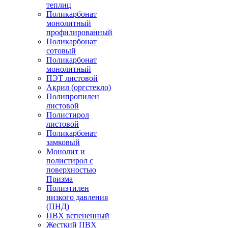
теплиц
Поликарбонат
монолитный
профилированный
Поликарбонат
сотовый
Поликарбонат
монолитный
ПЭТ листовой
Акрил (оргстекло)
Полипропилен
листовой
Полистирол
листовой
Поликарбонат
замковый
Монолит и
полистирол с
поверхностью
Призма
Полиэтилен
низкого давления
(ПНД)
ПВХ вспененный
Жесткий ПВХ