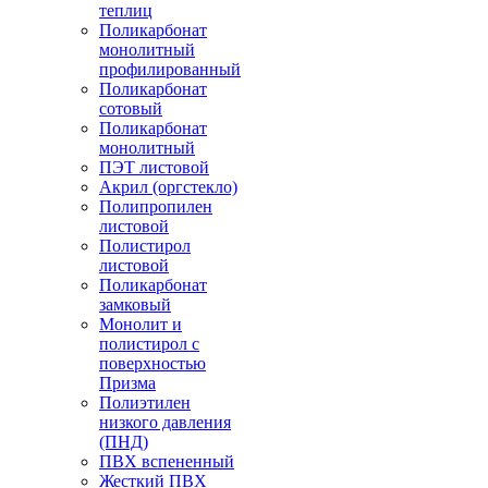
теплиц
Поликарбонат
монолитный
профилированный
Поликарбонат
сотовый
Поликарбонат
монолитный
ПЭТ листовой
Акрил (оргстекло)
Полипропилен
листовой
Полистирол
листовой
Поликарбонат
замковый
Монолит и
полистирол с
поверхностью
Призма
Полиэтилен
низкого давления
(ПНД)
ПВХ вспененный
Жесткий ПВХ