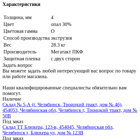
Характеристики
Толщина, мм
4
Цвет
опал 30%
Цветовая гамма
O
Способ производства
экструзия
Вес
28.3 кг
Производитель
Мегатакт ПКФ
Защитная пленка
с двух сторон
Задать вопрос
Вы можете задать любой интересующий вас вопрос по товару
или работе магазина.
Наши квалифицированные специалисты обязательно вам
помогут.
Наличие
Склад № 5-А (г. Челябинск, Троицкий тракт, дом № 46),
454053, Челябинская обл, Челябинск г, Троицкий тракт, дом №
50В
Под заказ
Склад ТТ Блюхера, 123-в, 454045, Челябинская обл,
Челябинск г, Блюхера ул, дом № 123В
Под заказ