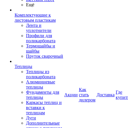
Ещё
Комплектующие к
листовым пластикам
Лента и
уплотнители
Профили для
поликарбоната
Термошайбы и
шайбы
Пруток сварочный
Теплицы
Теплицы из
поликарбоната
Алюминиевые
теплицы
Как
Фундаменты для
Где
Акции
стать
Доставка
теплицы
купит
дилером
Каркасы теплиц и
вставки к
теплицам
Дуги
Дополнительные