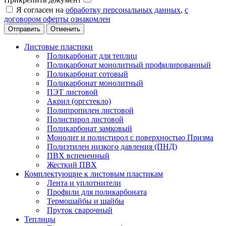
Я согласен на
обработку персональных данных
,
с
договором оферты ознакомлен
Отменить
Листовые пластики
Поликарбонат для теплиц
Поликарбонат монолитный профилированный
Поликарбонат сотовый
Поликарбонат монолитный
ПЭТ листовой
Акрил (оргстекло)
Полипропилен листовой
Полистирол листовой
Поликарбонат замковый
Монолит и полистирол с поверхностью Призма
Полиэтилен низкого давления (ПНД)
ПВХ вспененный
Жесткий ПВХ
Комплектующие к листовым пластикам
Лента и уплотнители
Профили для поликарбоната
Термошайбы и шайбы
Пруток сварочный
Теплицы