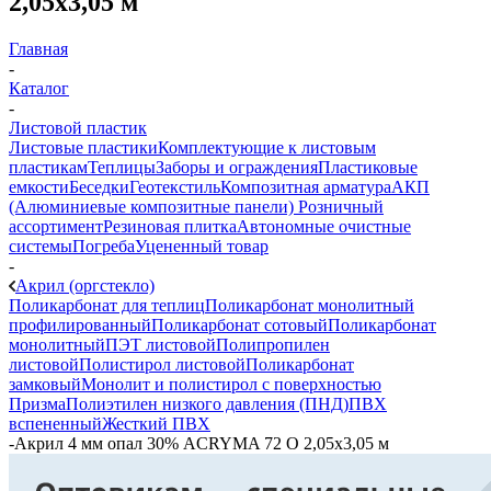
2,05х3,05 м
Главная
-
Каталог
-
Листовой пластик
Листовые пластики
Комплектующие к листовым
пластикам
Теплицы
Заборы и ограждения
Пластиковые
емкости
Беседки
Геотекстиль
Композитная арматура
АКП
(Алюминиевые композитные панели)
Розничный
ассортимент
Резиновая плитка
Автономные очистные
системы
Погреба
Уцененный товар
-
Акрил (оргстекло)
Поликарбонат для теплиц
Поликарбонат монолитный
профилированный
Поликарбонат сотовый
Поликарбонат
монолитный
ПЭТ листовой
Полипропилен
листовой
Полистирол листовой
Поликарбонат
замковый
Монолит и полистирол с поверхностью
Призма
Полиэтилен низкого давления (ПНД)
ПВХ
вспененный
Жесткий ПВХ
-
Акрил 4 мм опал 30% ACRYMA 72 O 2,05х3,05 м