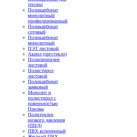
теплиц
Поликарбонат
монолитный
профилированный
Поликарбонат
сотовый
Поликарбонат
монолитный
ПЭТ листовой
Акрил (оргстекло)
Полипропилен
листовой
Полистирол
листовой
Поликарбонат
замковый
Монолит и
полистирол с
поверхностью
Призма
Полиэтилен
низкого давления
(ПНД)
ПВХ вспененный
Жесткий ПВХ