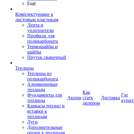
Ещё
Комплектующие к
листовым пластикам
Лента и
уплотнители
Профили для
поликарбоната
Термошайбы и
шайбы
Пруток сварочный
Теплицы
Теплицы из
поликарбоната
Алюминиевые
теплицы
Как
Фундаменты для
Где
Акции
стать
Доставка
теплицы
купит
дилером
Каркасы теплиц и
вставки к
теплицам
Дуги
Дополнительные
опции к теплицам