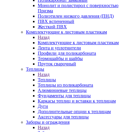
Поликарбонат замковый
Монолит и полистирол с поверхностью
Призма
Полиэтилен низкого давления (ПНД)
ПВХ вспененный
Жесткий ПВХ
Комплектующие к листовым пластикам
Назад
Комплектующие к листовым пластикам
Лента и уплотнители
Профили для поликарбоната
Термошайбы и шайбы
Пруток сварочный
Теплицы
Назад
Теплицы
Теплицы из поликарбоната
Алюминиевые теплицы
Фундаменты для теплицы
Каркасы теплиц и вставки к теплицам
Дуги
Дополнительные опции к теплицам
Аксессуары для теплицы
Заборы и ограждения
Назад