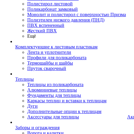
Полистирол листовой
Поликарбонат замковый
Монолит и полистирол с поверхностью Призма
Полиэтилен низкого давления (ПНД)
ПВХ вспененный
Жесткий ПВХ
Ещё
Комплектующие к листовым пластикам
Лента и уплотнители
Профили для поликарбоната
Термошайбы и шайбы
Пруток сварочный
Теплицы
Теплицы из поликарбоната
Алюминиевые теплицы
Фундаменты для теплицы
Каркасы теплиц и вставки к теплицам
Дуги
Дополнительные опции к теплицам
Аксессуары для теплицы
Ак
Заборы и ограждения
Ворота и калитки