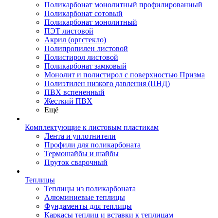
Поликарбонат монолитный профилированный
Поликарбонат сотовый
Поликарбонат монолитный
ПЭТ листовой
Акрил (оргстекло)
Полипропилен листовой
Полистирол листовой
Поликарбонат замковый
Монолит и полистирол с поверхностью Призма
Полиэтилен низкого давления (ПНД)
ПВХ вспененный
Жесткий ПВХ
Ещё
Комплектующие к листовым пластикам
Лента и уплотнители
Профили для поликарбоната
Термошайбы и шайбы
Пруток сварочный
Теплицы
Теплицы из поликарбоната
Алюминиевые теплицы
Фундаменты для теплицы
Каркасы теплиц и вставки к теплицам