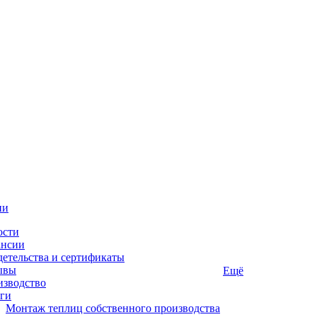
ии
ости
ансии
етельства и сертификаты
ывы
Ещё
изводство
ги
Монтаж теплиц собственного производства