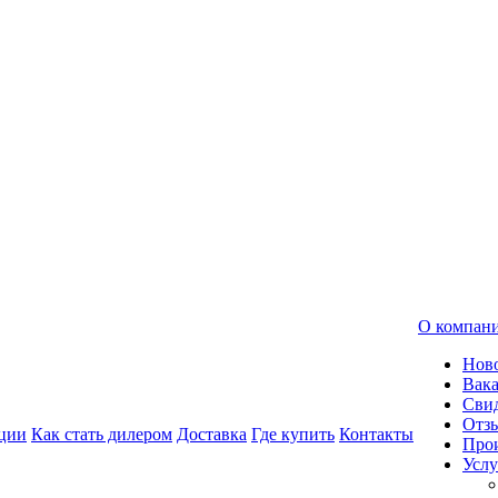
О компан
Нов
Вак
Свид
Отз
ции
Как стать дилером
Доставка
Где купить
Контакты
Про
Услу