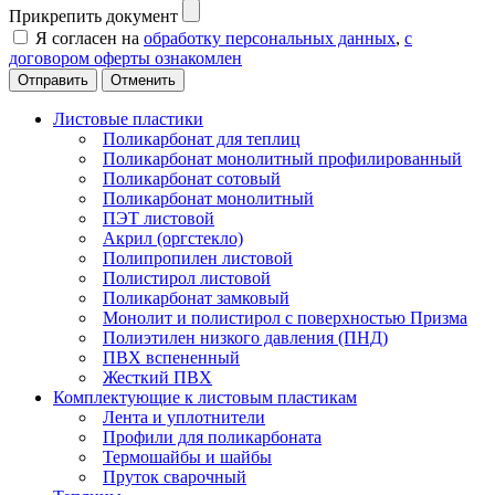
Прикрепить документ
Я согласен на
обработку персональных данных
,
с
договором оферты ознакомлен
Отменить
Листовые пластики
Поликарбонат для теплиц
Поликарбонат монолитный профилированный
Поликарбонат сотовый
Поликарбонат монолитный
ПЭТ листовой
Акрил (оргстекло)
Полипропилен листовой
Полистирол листовой
Поликарбонат замковый
Монолит и полистирол с поверхностью Призма
Полиэтилен низкого давления (ПНД)
ПВХ вспененный
Жесткий ПВХ
Комплектующие к листовым пластикам
Лента и уплотнители
Профили для поликарбоната
Термошайбы и шайбы
Пруток сварочный