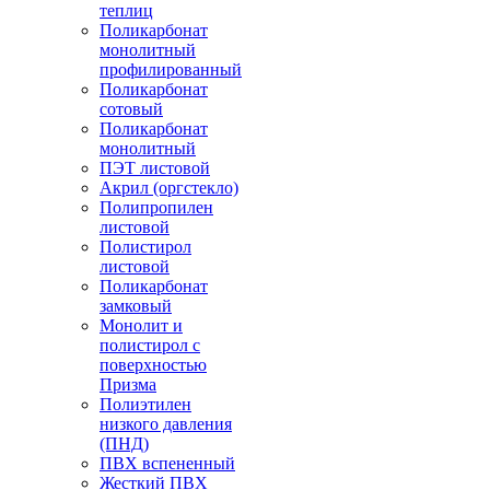
теплиц
Поликарбонат
монолитный
профилированный
Поликарбонат
сотовый
Поликарбонат
монолитный
ПЭТ листовой
Акрил (оргстекло)
Полипропилен
листовой
Полистирол
листовой
Поликарбонат
замковый
Монолит и
полистирол с
поверхностью
Призма
Полиэтилен
низкого давления
(ПНД)
ПВХ вспененный
Жесткий ПВХ