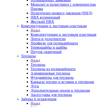
Поликарбонат замковый
Монолит и полистирол с поверхностью
Призма
Полиэтилен низкого давления (ПНД)
ПВХ вспененный
Жесткий ПВХ
Комплектующие к листовым пластикам
Назад
Комплектующие к листовым пластикам
Лента и уплотнители
Профили для поликарбоната
Термошайбы и шайбы
Пруток сварочный
Теплицы
Назад
Теплицы
Теплицы из поликарбоната
Алюминиевые теплицы
Фундаменты для теплицы
Каркасы теплиц и вставки к теплицам
Дуги
Дополнительные опции к теплицам
Аксессуары для теплицы
Заборы и ограждения
Назад