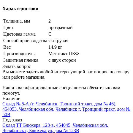
Характеристики
Толщина, мм
2
Цвет
прозрачный
Цветовая гамма
C
Способ производства
экструзия
Вес
14.9 кг
Производитель
Мегатакт ПКФ
Защитная пленка
с двух сторон
Задать вопрос
Вы можете задать любой интересующий вас вопрос по товару
или работе магазина.
Наши квалифицированные специалисты обязательно вам
помогут.
Наличие
Склад № 5-А (г. Челябинск, Троицкий тракт, дом № 46),
454053, Челябинская обл, Челябинск г, Троицкий тракт, дом №
50В
Под заказ
Склад ТТ Блюхера, 123-в, 454045, Челябинская обл,
Челябинск г, Блюхера ул, дом № 123В