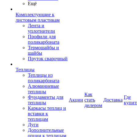
Ещё
Комплектующие к
листовым пластикам
Лента и
уплотнители
Профили для
поликарбоната
Термошайбы и
шайбы
Пруток сварочный
Теплицы
Теплицы из
поликарбоната
Алюминиевые
теплицы
Как
Фундаменты для
Где
Акции
стать
Доставка
теплицы
купит
дилером
Каркасы теплиц и
вставки к
теплицам
Дуги
Дополнительные
опции к теплицам