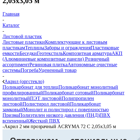
2,05х3,05 м
Главная
-
Каталог
-
Листовой пластик
Листовые пластики
Комплектующие к листовым
пластикам
Теплицы
Заборы и ограждения
Пластиковые
емкости
Беседки
Геотекстиль
Композитная арматура
АКП
(Алюминиевые композитные панели)
Розничный
ассортимент
Резиновая плитка
Автономные очистные
системы
Погреба
Уцененный товар
-
Акрил (оргстекло)
Поликарбонат для теплиц
Поликарбонат монолитный
профилированный
Поликарбонат сотовый
Поликарбонат
монолитный
ПЭТ листовой
Полипропилен
листовой
Полистирол листовой
Поликарбонат
замковый
Монолит и полистирол с поверхностью
Призма
Полиэтилен низкого давления (ПНД)
ПВХ
вспененный
Жесткий ПВХ
-
Акрил 2 мм прозрачный ACRYMA 72 C 2,05х3,05 м