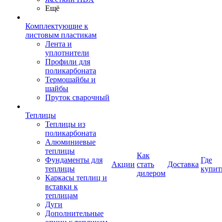
Ещё
Комплектующие к
листовым пластикам
Лента и
уплотнители
Профили для
поликарбоната
Термошайбы и
шайбы
Пруток сварочный
Теплицы
Теплицы из
поликарбоната
Алюминиевые
теплицы
Как
Фундаменты для
Где
Акции
стать
Доставка
теплицы
купит
дилером
Каркасы теплиц и
вставки к
теплицам
Дуги
Дополнительные