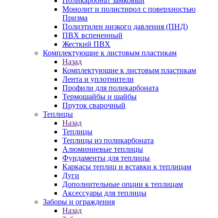
Поликарбонат замковый
Монолит и полистирол с поверхностью
Призма
Полиэтилен низкого давления (ПНД)
ПВХ вспененный
Жесткий ПВХ
Комплектующие к листовым пластикам
Назад
Комплектующие к листовым пластикам
Лента и уплотнители
Профили для поликарбоната
Термошайбы и шайбы
Пруток сварочный
Теплицы
Назад
Теплицы
Теплицы из поликарбоната
Алюминиевые теплицы
Фундаменты для теплицы
Каркасы теплиц и вставки к теплицам
Дуги
Дополнительные опции к теплицам
Аксессуары для теплицы
Заборы и ограждения
Назад