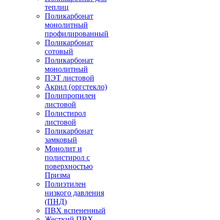
теплиц
Поликарбонат
монолитный
профилированный
Поликарбонат
сотовый
Поликарбонат
монолитный
ПЭТ листовой
Акрил (оргстекло)
Полипропилен
листовой
Полистирол
листовой
Поликарбонат
замковый
Монолит и
полистирол с
поверхностью
Призма
Полиэтилен
низкого давления
(ПНД)
ПВХ вспененный
Жесткий ПВХ