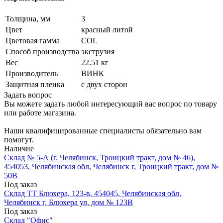
Толщина, мм
3
Цвет
красный литой
Цветовая гамма
COL
Способ производства
экструзия
Вес
22.51 кг
Производитель
ВИНК
Защитная пленка
с двух сторон
Задать вопрос
Вы можете задать любой интересующий вас вопрос по товару
или работе магазина.
Наши квалифицированные специалисты обязательно вам
помогут.
Наличие
Склад № 5-А (г. Челябинск, Троицкий тракт, дом № 46),
454053, Челябинская обл, Челябинск г, Троицкий тракт, дом №
50В
Под заказ
Склад ТТ Блюхера, 123-в, 454045, Челябинская обл,
Челябинск г, Блюхера ул, дом № 123В
Под заказ
Склад "Офис"