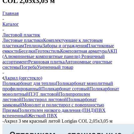
COL 2,05х3,05 м
Главная
-
Каталог
-
Листовой пластик
Листовые пластики
Комплектующие к листовым
пластикам
Теплицы
Заборы и ограждения
Пластиковые
емкости
Беседки
Геотекстиль
Композитная арматура
АКП
(Алюминиевые композитные панели)
Розничный
ассортимент
Резиновая плитка
Автономные очистные
системы
Погреба
Уцененный товар
-
Акрил (оргстекло)
Поликарбонат для теплиц
Поликарбонат монолитный
профилированный
Поликарбонат сотовый
Поликарбонат
монолитный
ПЭТ листовой
Полипропилен
листовой
Полистирол листовой
Поликарбонат
замковый
Монолит и полистирол с поверхностью
Призма
Полиэтилен низкого давления (ПНД)
ПВХ
вспененный
Жесткий ПВХ
-
Акрил 3 мм красный литой Loriglas COL 2,05х3,05 м