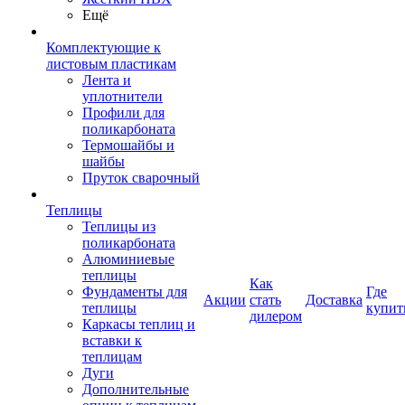
Ещё
Комплектующие к
листовым пластикам
Лента и
уплотнители
Профили для
поликарбоната
Термошайбы и
шайбы
Пруток сварочный
Теплицы
Теплицы из
поликарбоната
Алюминиевые
теплицы
Как
Фундаменты для
Где
Акции
стать
Доставка
теплицы
купит
дилером
Каркасы теплиц и
вставки к
теплицам
Дуги
Дополнительные