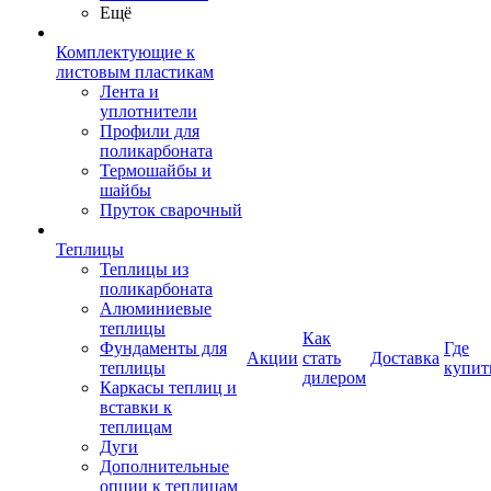
Ещё
Комплектующие к
листовым пластикам
Лента и
уплотнители
Профили для
поликарбоната
Термошайбы и
шайбы
Пруток сварочный
Теплицы
Теплицы из
поликарбоната
Алюминиевые
теплицы
Как
Фундаменты для
Где
Акции
стать
Доставка
теплицы
купит
дилером
Каркасы теплиц и
вставки к
теплицам
Дуги
Дополнительные
опции к теплицам