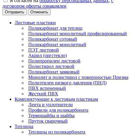
Я согласен на
обработку персональных данных
,
с
договором оферты ознакомлен
Отменить
Листовые пластики
Поликарбонат для теплиц
Поликарбонат монолитный профилированный
Поликарбонат сотовый
Поликарбонат монолитный
ПЭТ листовой
Акрил (оргстекло)
Полипропилен листовой
Полистирол листовой
Поликарбонат замковый
Монолит и полистирол с поверхностью Призма
Полиэтилен низкого давления (ПНД)
ПВХ вспененный
Жесткий ПВХ
Комплектующие к листовым пластикам
Лента и уплотнители
Профили для поликарбоната
Термошайбы и шайбы
Пруток сварочный
Теплицы
Теплицы из поликарбоната