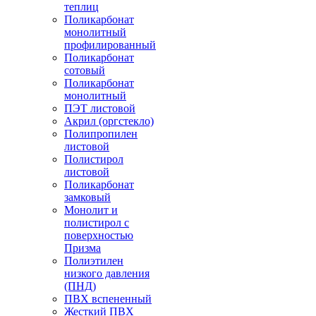
теплиц
Поликарбонат
монолитный
профилированный
Поликарбонат
сотовый
Поликарбонат
монолитный
ПЭТ листовой
Акрил (оргстекло)
Полипропилен
листовой
Полистирол
листовой
Поликарбонат
замковый
Монолит и
полистирол с
поверхностью
Призма
Полиэтилен
низкого давления
(ПНД)
ПВХ вспененный
Жесткий ПВХ