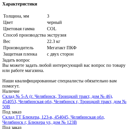
Характеристики
Толщина, мм
3
Цвет
черный
Цветовая гамма
COL
Способ производства
экструзия
Вес
22.3 кг
Производитель
Мегатакт ПКФ
Защитная пленка
с двух сторон
Задать вопрос
Вы можете задать любой интересующий вас вопрос по товару
или работе магазина.
Наши квалифицированные специалисты обязательно вам
помогут.
Наличие
Склад № 5-А (г. Челябинск, Троицкий тракт, дом № 46),
454053, Челябинская обл, Челябинск г, Троицкий тракт, дом №
50В
Под заказ
Склад ТТ Блюхера, 123-в, 454045, Челябинская обл,
Челябинск г, Блюхера ул, дом № 123В
Под заказ