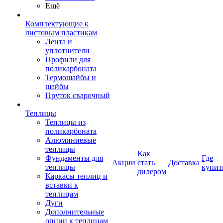
Ещё
Комплектующие к
листовым пластикам
Лента и
уплотнители
Профили для
поликарбоната
Термошайбы и
шайбы
Пруток сварочный
Теплицы
Теплицы из
поликарбоната
Алюминиевые
теплицы
Как
Фундаменты для
Где
Акции
стать
Доставка
теплицы
купит
дилером
Каркасы теплиц и
вставки к
теплицам
Дуги
Дополнительные
опции к теплицам