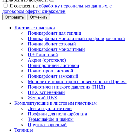
Я согласен на
обработку персональных данных
,
с
договором оферты ознакомлен
Отменить
Листовые пластики
Поликарбонат для теплиц
Поликарбонат монолитный профилированный
Поликарбонат сотовый
Поликарбонат монолитный
ПЭТ листовой
Акрил (оргстекло)
Полипропилен листовой
Полистирол листовой
Поликарбонат замковый
Монолит и полистирол с поверхностью Призма
Полиэтилен низкого давления (ПНД)
ПВХ вспененный
Жесткий ПВХ
Комплектующие к листовым пластикам
Лента и уплотнители
Профили для поликарбоната
Термошайбы и шайбы
Пруток сварочный
Теплицы