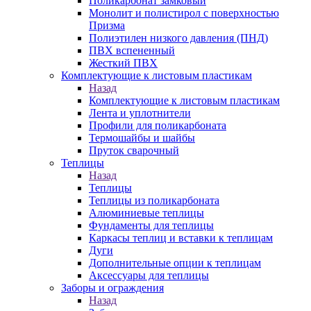
Поликарбонат замковый
Монолит и полистирол с поверхностью
Призма
Полиэтилен низкого давления (ПНД)
ПВХ вспененный
Жесткий ПВХ
Комплектующие к листовым пластикам
Назад
Комплектующие к листовым пластикам
Лента и уплотнители
Профили для поликарбоната
Термошайбы и шайбы
Пруток сварочный
Теплицы
Назад
Теплицы
Теплицы из поликарбоната
Алюминиевые теплицы
Фундаменты для теплицы
Каркасы теплиц и вставки к теплицам
Дуги
Дополнительные опции к теплицам
Аксессуары для теплицы
Заборы и ограждения
Назад