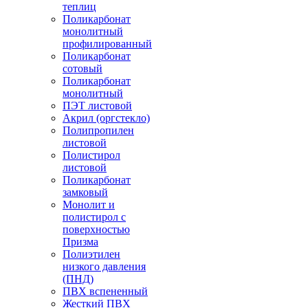
теплиц
Поликарбонат
монолитный
профилированный
Поликарбонат
сотовый
Поликарбонат
монолитный
ПЭТ листовой
Акрил (оргстекло)
Полипропилен
листовой
Полистирол
листовой
Поликарбонат
замковый
Монолит и
полистирол с
поверхностью
Призма
Полиэтилен
низкого давления
(ПНД)
ПВХ вспененный
Жесткий ПВХ