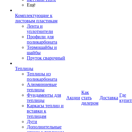
Ещё
Комплектующие к
листовым пластикам
Лента и
уплотнители
Профили для
поликарбоната
Термошайбы и
шайбы
Пруток сварочный
Теплицы
Теплицы из
поликарбоната
Алюминиевые
теплицы
Как
Фундаменты для
Где
Акции
стать
Доставка
теплицы
купит
дилером
Каркасы теплиц и
вставки к
теплицам
Дуги
Дополнительные