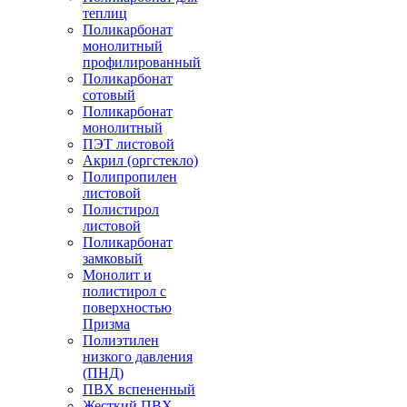
теплиц
Поликарбонат
монолитный
профилированный
Поликарбонат
сотовый
Поликарбонат
монолитный
ПЭТ листовой
Акрил (оргстекло)
Полипропилен
листовой
Полистирол
листовой
Поликарбонат
замковый
Монолит и
полистирол с
поверхностью
Призма
Полиэтилен
низкого давления
(ПНД)
ПВХ вспененный
Жесткий ПВХ