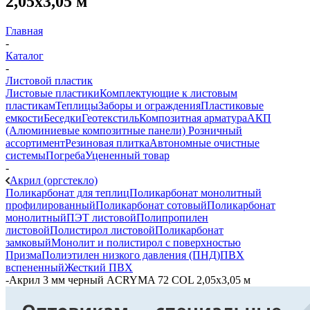
2,05х3,05 м
Главная
-
Каталог
-
Листовой пластик
Листовые пластики
Комплектующие к листовым
пластикам
Теплицы
Заборы и ограждения
Пластиковые
емкости
Беседки
Геотекстиль
Композитная арматура
АКП
(Алюминиевые композитные панели)
Розничный
ассортимент
Резиновая плитка
Автономные очистные
системы
Погреба
Уцененный товар
-
Акрил (оргстекло)
Поликарбонат для теплиц
Поликарбонат монолитный
профилированный
Поликарбонат сотовый
Поликарбонат
монолитный
ПЭТ листовой
Полипропилен
листовой
Полистирол листовой
Поликарбонат
замковый
Монолит и полистирол с поверхностью
Призма
Полиэтилен низкого давления (ПНД)
ПВХ
вспененный
Жесткий ПВХ
-
Акрил 3 мм черный ACRYMA 72 COL 2,05х3,05 м