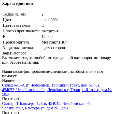
Характеристики
Толщина, мм
2
Цвет
опал 30%
Цветовая гамма
O
Способ производства
экструзия
Вес
14.9 кг
Производитель
Мегатакт ПКФ
Защитная пленка
с двух сторон
Задать вопрос
Вы можете задать любой интересующий вас вопрос по товару
или работе магазина.
Наши квалифицированные специалисты обязательно вам
помогут.
Наличие
Склад № 5-А (г. Челябинск, Троицкий тракт, дом № 46),
454053, Челябинская обл, Челябинск г, Троицкий тракт, дом №
50В
Под заказ
Склад ТТ Блюхера, 123-в, 454045, Челябинская обл,
Челябинск г, Блюхера ул, дом № 123В
Под заказ