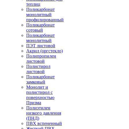
теплиц
Поликарбонат
монолитный
профилированный
Поликарбонат
сотовый
Поликарбонат
монолитный
ПЭТ листовой
Акрил (оргстекло)
Полипропилен
листовой
Полистирол
листовой
Поликарбонат
замковый
Монолит и
полистирол с
поверхностью
Призма
Полиэтилен
низкого давления
(ПНД)
ПВХ вспененный
Жесткий ПВХ