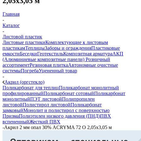
2,05х3,05 м
Главная
-
Каталог
-
Листовой пластик
Листовые пластики
Комплектующие к листовым
пластикам
Теплицы
Заборы и ограждения
Пластиковые
емкости
Беседки
Геотекстиль
Композитная арматура
АКП
(Алюминиевые композитные панели)
Розничный
ассортимент
Резиновая плитка
Автономные очистные
системы
Погреба
Уцененный товар
-
Акрил (оргстекло)
Поликарбонат для теплиц
Поликарбонат монолитный
профилированный
Поликарбонат сотовый
Поликарбонат
монолитный
ПЭТ листовой
Полипропилен
листовой
Полистирол листовой
Поликарбонат
замковый
Монолит и полистирол с поверхностью
Призма
Полиэтилен низкого давления (ПНД)
ПВХ
вспененный
Жесткий ПВХ
-
Акрил 2 мм опал 30% ACRYMA 72 O 2,05х3,05 м