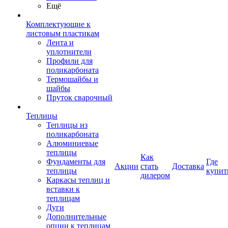
Ещё
Комплектующие к
листовым пластикам
Лента и
уплотнители
Профили для
поликарбоната
Термошайбы и
шайбы
Пруток сварочный
Теплицы
Теплицы из
поликарбоната
Алюминиевые
теплицы
Как
Фундаменты для
Где
Акции
стать
Доставка
теплицы
купит
дилером
Каркасы теплиц и
вставки к
теплицам
Дуги
Дополнительные
опции к теплицам