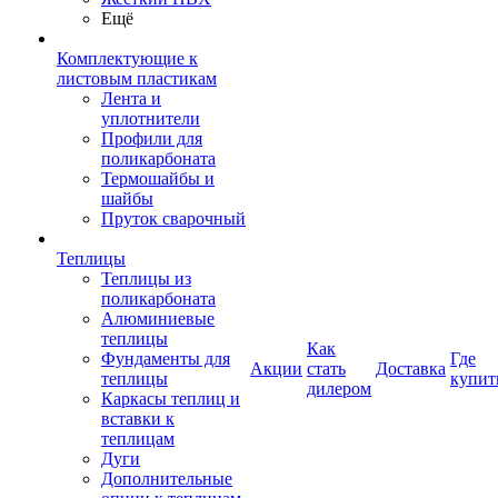
Ещё
Комплектующие к
листовым пластикам
Лента и
уплотнители
Профили для
поликарбоната
Термошайбы и
шайбы
Пруток сварочный
Теплицы
Теплицы из
поликарбоната
Алюминиевые
теплицы
Как
Фундаменты для
Где
Акции
стать
Доставка
теплицы
купит
дилером
Каркасы теплиц и
вставки к
теплицам
Дуги
Дополнительные