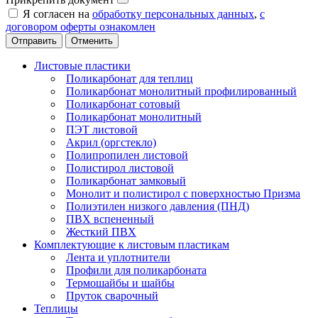
Я согласен на
обработку персональных данных
,
с
договором оферты ознакомлен
Отменить
Листовые пластики
Поликарбонат для теплиц
Поликарбонат монолитный профилированный
Поликарбонат сотовый
Поликарбонат монолитный
ПЭТ листовой
Акрил (оргстекло)
Полипропилен листовой
Полистирол листовой
Поликарбонат замковый
Монолит и полистирол с поверхностью Призма
Полиэтилен низкого давления (ПНД)
ПВХ вспененный
Жесткий ПВХ
Комплектующие к листовым пластикам
Лента и уплотнители
Профили для поликарбоната
Термошайбы и шайбы
Пруток сварочный
Теплицы