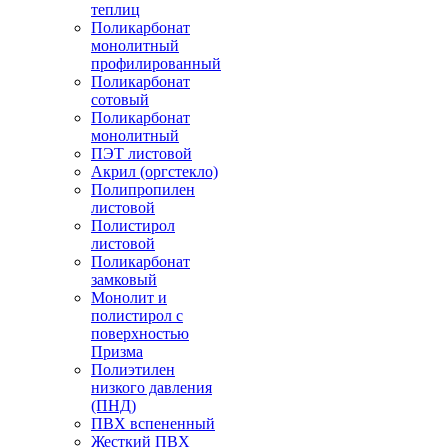
теплиц
Поликарбонат
монолитный
профилированный
Поликарбонат
сотовый
Поликарбонат
монолитный
ПЭТ листовой
Акрил (оргстекло)
Полипропилен
листовой
Полистирол
листовой
Поликарбонат
замковый
Монолит и
полистирол с
поверхностью
Призма
Полиэтилен
низкого давления
(ПНД)
ПВХ вспененный
Жесткий ПВХ