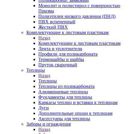
Поликарбонат замковый
Монолит и полистирол с поверхностью
Призма
Полиэтилен низкого давления (ПНД)
ПВХ вспененный
Жесткий ПВХ
Комплектующие к листовым пластикам
Назад
Комплектующие к листовым пластикам
Лента и уплотнители
Профили для поликарбоната
Термошайбы и шайбы
Пруток сварочный
Теплицы
Назад
Теплицы
Теплицы из поликарбоната
Алюминиевые теплицы
Фундаменты для теплицы
Каркасы теплиц и вставки к теплицам
Дуги
Дополнительные опции к теплицам
Аксессуары для теплицы
Заборы и ограждения
Назад