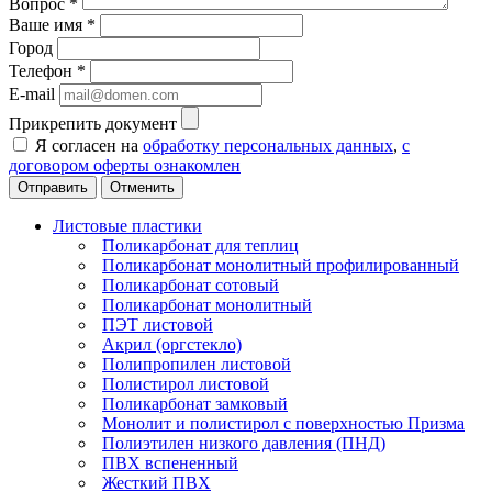
Вопрос
*
Ваше имя
*
Город
Телефон
*
E-mail
Прикрепить документ
Я согласен на
обработку персональных данных
,
с
договором оферты ознакомлен
Отменить
Листовые пластики
Поликарбонат для теплиц
Поликарбонат монолитный профилированный
Поликарбонат сотовый
Поликарбонат монолитный
ПЭТ листовой
Акрил (оргстекло)
Полипропилен листовой
Полистирол листовой
Поликарбонат замковый
Монолит и полистирол с поверхностью Призма
Полиэтилен низкого давления (ПНД)
ПВХ вспененный
Жесткий ПВХ