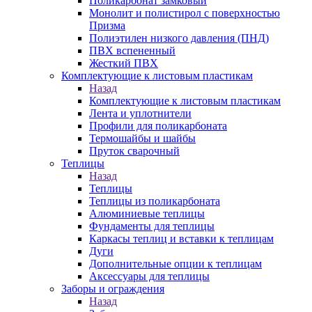
Поликарбонат замковый
Монолит и полистирол с поверхностью
Призма
Полиэтилен низкого давления (ПНД)
ПВХ вспененный
Жесткий ПВХ
Комплектующие к листовым пластикам
Назад
Комплектующие к листовым пластикам
Лента и уплотнители
Профили для поликарбоната
Термошайбы и шайбы
Пруток сварочный
Теплицы
Назад
Теплицы
Теплицы из поликарбоната
Алюминиевые теплицы
Фундаменты для теплицы
Каркасы теплиц и вставки к теплицам
Дуги
Дополнительные опции к теплицам
Аксессуары для теплицы
Заборы и ограждения
Назад