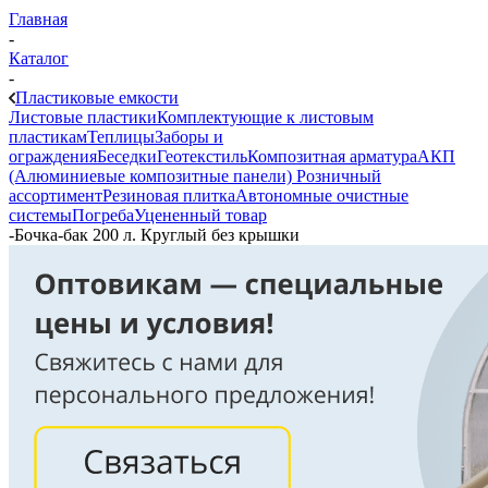
Главная
-
Каталог
-
Пластиковые емкости
Листовые пластики
Комплектующие к листовым
пластикам
Теплицы
Заборы и
ограждения
Беседки
Геотекстиль
Композитная арматура
АКП
(Алюминиевые композитные панели)
Розничный
ассортимент
Резиновая плитка
Автономные очистные
системы
Погреба
Уцененный товар
-
Бочка-бак 200 л. Круглый без крышки