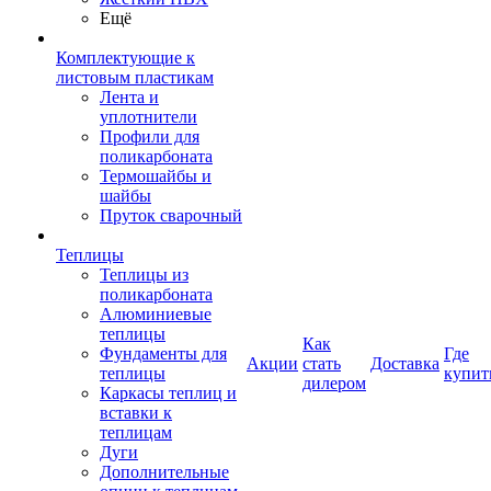
Ещё
Комплектующие к
листовым пластикам
Лента и
уплотнители
Профили для
поликарбоната
Термошайбы и
шайбы
Пруток сварочный
Теплицы
Теплицы из
поликарбоната
Алюминиевые
теплицы
Как
Фундаменты для
Где
Акции
стать
Доставка
теплицы
купит
дилером
Каркасы теплиц и
вставки к
теплицам
Дуги
Дополнительные