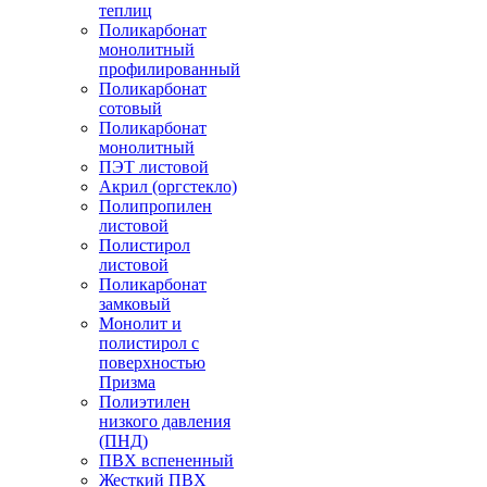
теплиц
Поликарбонат
монолитный
профилированный
Поликарбонат
сотовый
Поликарбонат
монолитный
ПЭТ листовой
Акрил (оргстекло)
Полипропилен
листовой
Полистирол
листовой
Поликарбонат
замковый
Монолит и
полистирол с
поверхностью
Призма
Полиэтилен
низкого давления
(ПНД)
ПВХ вспененный
Жесткий ПВХ