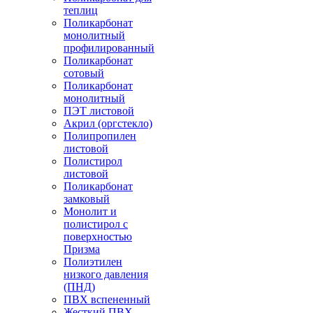
теплиц
Поликарбонат
монолитный
профилированный
Поликарбонат
сотовый
Поликарбонат
монолитный
ПЭТ листовой
Акрил (оргстекло)
Полипропилен
листовой
Полистирол
листовой
Поликарбонат
замковый
Монолит и
полистирол с
поверхностью
Призма
Полиэтилен
низкого давления
(ПНД)
ПВХ вспененный
Жесткий ПВХ