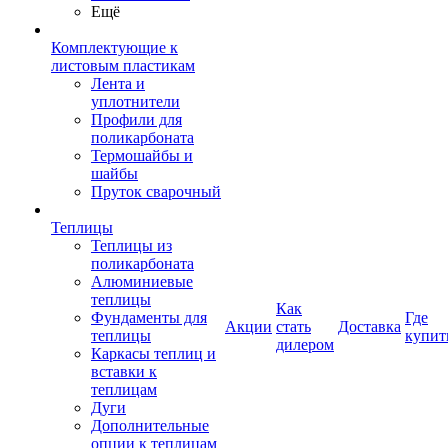
Ещё
Комплектующие к
листовым пластикам
Лента и
уплотнители
Профили для
поликарбоната
Термошайбы и
шайбы
Пруток сварочный
Теплицы
Теплицы из
поликарбоната
Алюминиевые
теплицы
Как
Фундаменты для
Где
Акции
стать
Доставка
теплицы
купит
дилером
Каркасы теплиц и
вставки к
теплицам
Дуги
Дополнительные
опции к теплицам