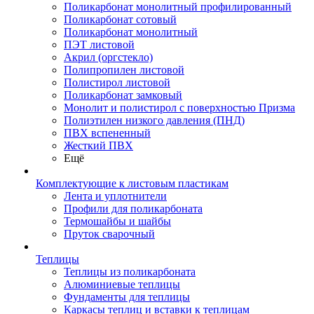
Поликарбонат монолитный профилированный
Поликарбонат сотовый
Поликарбонат монолитный
ПЭТ листовой
Акрил (оргстекло)
Полипропилен листовой
Полистирол листовой
Поликарбонат замковый
Монолит и полистирол с поверхностью Призма
Полиэтилен низкого давления (ПНД)
ПВХ вспененный
Жесткий ПВХ
Ещё
Комплектующие к листовым пластикам
Лента и уплотнители
Профили для поликарбоната
Термошайбы и шайбы
Пруток сварочный
Теплицы
Теплицы из поликарбоната
Алюминиевые теплицы
Фундаменты для теплицы
Каркасы теплиц и вставки к теплицам