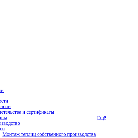
ии
ости
ансии
етельства и сертификаты
ывы
Ещё
изводство
ги
Монтаж теплиц собственного производства