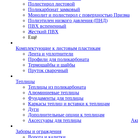
Полистирол листовой
Поликарбонат замковый
Монолит и полистирол с поверхностью Призма
Полиэтилен низкого давления (ПНД)
ПВХ вспененный
Жесткий ПВХ
Ещё
Комплектующие к листовым пластикам
Лента и уплотнители
Профили для поликарбоната
Термошайбы и шайбы
Пруток сварочный
Теплицы
Теплицы из поликарбоната
Алюминиевые теплицы
Фундаменты для теплицы
Каркасы теплиц и вставки к теплицам
Дуги
Дополнительные опции к теплицам
Аксессуары для теплицы
Ак
Заборы и ограждения
Ворота и калитки