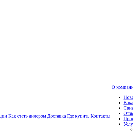
О компан
Нов
Вак
Свид
Отз
ции
Как стать дилером
Доставка
Где купить
Контакты
Про
Услу