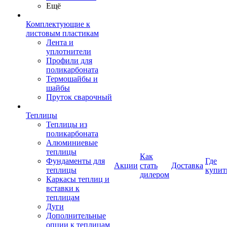
Ещё
Комплектующие к
листовым пластикам
Лента и
уплотнители
Профили для
поликарбоната
Термошайбы и
шайбы
Пруток сварочный
Теплицы
Теплицы из
поликарбоната
Алюминиевые
теплицы
Как
Фундаменты для
Где
Акции
стать
Доставка
теплицы
купит
дилером
Каркасы теплиц и
вставки к
теплицам
Дуги
Дополнительные
опции к теплицам