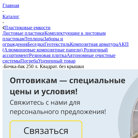
Главная
-
Каталог
-
Пластиковые емкости
Листовые пластики
Комплектующие к листовым
пластикам
Теплицы
Заборы и
ограждения
Беседки
Геотекстиль
Композитная арматура
АКП
(Алюминиевые композитные панели)
Розничный
ассортимент
Резиновая плитка
Автономные очистные
системы
Погреба
Уцененный товар
-
Бочка-бак 250 л. Квадрат. без крышки