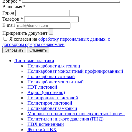
Вопрос
*
Ваше имя
*
Город
Телефон
*
E-mail
Прикрепить документ
Я согласен на
обработку персональных данных
,
с
договором оферты ознакомлен
Отменить
Листовые пластики
Поликарбонат для теплиц
Поликарбонат монолитный профилированный
Поликарбонат сотовый
Поликарбонат монолитный
ПЭТ листовой
Акрил (оргстекло)
Полипропилен листовой
Полистирол листовой
Поликарбонат замковый
Монолит и полистирол с поверхностью Призма
Полиэтилен низкого давления (ПНД)
ПВХ вспененный
Жесткий ПВХ