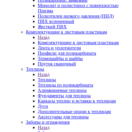
Поликарбонат замковый
Монолит и полистирол с поверхностью
Призма
Полиэтилен низкого давления (ПНД)
ПВХ вспененный
Жесткий ПВХ
Комплектующие к листовым пластикам
Назад
Комплектующие к листовым пластикам
Лента и уплотнители
Профили для поликарбоната
Термошайбы и шайбы
Пруток сварочный
Теплицы
Назад
Теплицы
Теплицы из поликарбоната
Алюминиевые теплицы
Фундаменты для теплицы
Каркасы теплиц и вставки к теплицам
Дуги
Дополнительные опции к теплицам
Аксессуары для теплицы
Заборы и ограждения
Назад