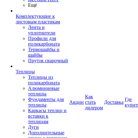
Ещё
Комплектующие к
листовым пластикам
Лента и
уплотнители
Профили для
поликарбоната
Термошайбы и
шайбы
Пруток сварочный
Теплицы
Теплицы из
поликарбоната
Алюминиевые
теплицы
Как
Фундаменты для
Где
Акции
стать
Доставка
теплицы
купит
дилером
Каркасы теплиц и
вставки к
теплицам
Дуги
Дополнительные