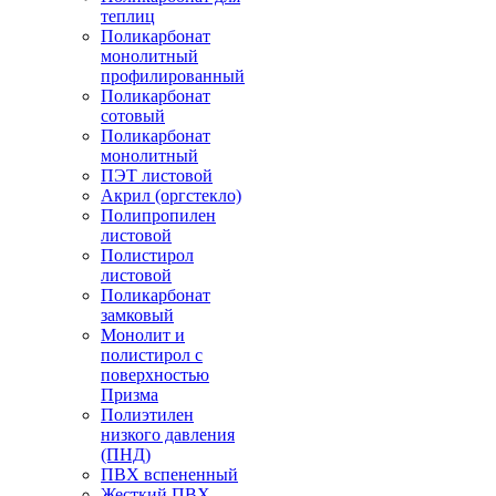
теплиц
Поликарбонат
монолитный
профилированный
Поликарбонат
сотовый
Поликарбонат
монолитный
ПЭТ листовой
Акрил (оргстекло)
Полипропилен
листовой
Полистирол
листовой
Поликарбонат
замковый
Монолит и
полистирол с
поверхностью
Призма
Полиэтилен
низкого давления
(ПНД)
ПВХ вспененный
Жесткий ПВХ