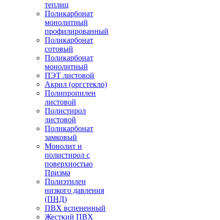
теплиц
Поликарбонат
монолитный
профилированный
Поликарбонат
сотовый
Поликарбонат
монолитный
ПЭТ листовой
Акрил (оргстекло)
Полипропилен
листовой
Полистирол
листовой
Поликарбонат
замковый
Монолит и
полистирол с
поверхностью
Призма
Полиэтилен
низкого давления
(ПНД)
ПВХ вспененный
Жесткий ПВХ