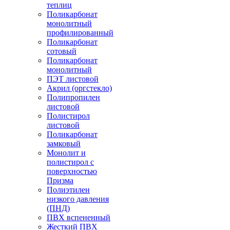
теплиц
Поликарбонат
монолитный
профилированный
Поликарбонат
сотовый
Поликарбонат
монолитный
ПЭТ листовой
Акрил (оргстекло)
Полипропилен
листовой
Полистирол
листовой
Поликарбонат
замковый
Монолит и
полистирол с
поверхностью
Призма
Полиэтилен
низкого давления
(ПНД)
ПВХ вспененный
Жесткий ПВХ