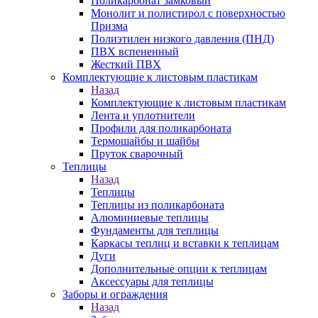
Поликарбонат замковый
Монолит и полистирол с поверхностью
Призма
Полиэтилен низкого давления (ПНД)
ПВХ вспененный
Жесткий ПВХ
Комплектующие к листовым пластикам
Назад
Комплектующие к листовым пластикам
Лента и уплотнители
Профили для поликарбоната
Термошайбы и шайбы
Пруток сварочный
Теплицы
Назад
Теплицы
Теплицы из поликарбоната
Алюминиевые теплицы
Фундаменты для теплицы
Каркасы теплиц и вставки к теплицам
Дуги
Дополнительные опции к теплицам
Аксессуары для теплицы
Заборы и ограждения
Назад