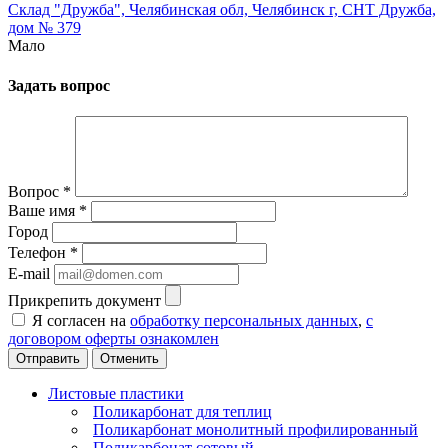
Склад "Дружба", Челябинская обл, Челябинск г, СНТ Дружба,
дом № 379
Мало
Задать вопрос
Вопрос
*
Ваше имя
*
Город
Телефон
*
E-mail
Прикрепить документ
Я согласен на
обработку персональных данных
,
с
договором оферты ознакомлен
Отменить
Листовые пластики
Поликарбонат для теплиц
Поликарбонат монолитный профилированный
Поликарбонат сотовый