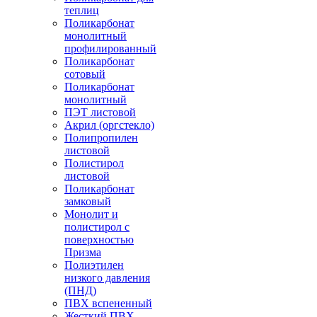
теплиц
Поликарбонат
монолитный
профилированный
Поликарбонат
сотовый
Поликарбонат
монолитный
ПЭТ листовой
Акрил (оргстекло)
Полипропилен
листовой
Полистирол
листовой
Поликарбонат
замковый
Монолит и
полистирол с
поверхностью
Призма
Полиэтилен
низкого давления
(ПНД)
ПВХ вспененный
Жесткий ПВХ