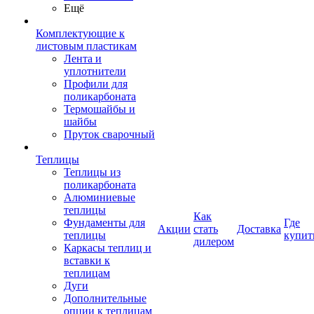
Ещё
Комплектующие к
листовым пластикам
Лента и
уплотнители
Профили для
поликарбоната
Термошайбы и
шайбы
Пруток сварочный
Теплицы
Теплицы из
поликарбоната
Алюминиевые
теплицы
Как
Фундаменты для
Где
Акции
стать
Доставка
теплицы
купит
дилером
Каркасы теплиц и
вставки к
теплицам
Дуги
Дополнительные
опции к теплицам