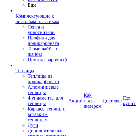
Ещё
Комплектующие к
листовым пластикам
Лента и
уплотнители
Профили для
поликарбоната
Термошайбы и
шайбы
Пруток сварочный
Теплицы
Теплицы из
поликарбоната
Алюминиевые
теплицы
Как
Фундаменты для
Где
Акции
стать
Доставка
теплицы
купит
дилером
Каркасы теплиц и
вставки к
теплицам
Дуги
Дополнительные