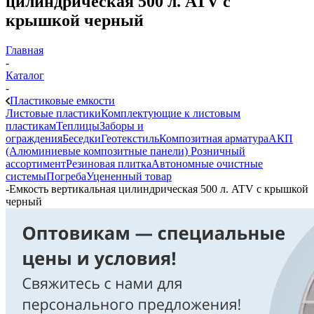
цилиндрическая 500 л. ATV с
крышкой черный
Главная
-
Каталог
-
Пластиковые емкости
Листовые пластики
Комплектующие к листовым
пластикам
Теплицы
Заборы и
ограждения
Беседки
Геотекстиль
Композитная арматура
АКП
(Алюминиевые композитные панели)
Розничный
ассортимент
Резиновая плитка
Автономные очистные
системы
Погреба
Уцененный товар
-
Емкость вертикальная цилиндрическая 500 л. ATV с крышкой
черный