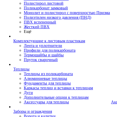
Полистирол листовой
Поликарбонат замковый
Монолит и полистирол с поверхностью Призма
Полиэтилен низкого давления (ПНД)
ПВХ вспененный
Жесткий ПВХ
Ещё
Комплектующие к листовым пластикам
Лента и уплотнители
Профили для поликарбоната
Термошайбы и шайбы
Пруток сварочный
Теплицы
Теплицы из поликарбоната
Алюминиевые теплицы
Фундаменты для теплицы
Каркасы теплиц и вставки к теплицам
Дуги
Дополнительные опции к теплицам
Аксессуары для теплицы
Ак
Заборы и ограждения
Ворота и калитки