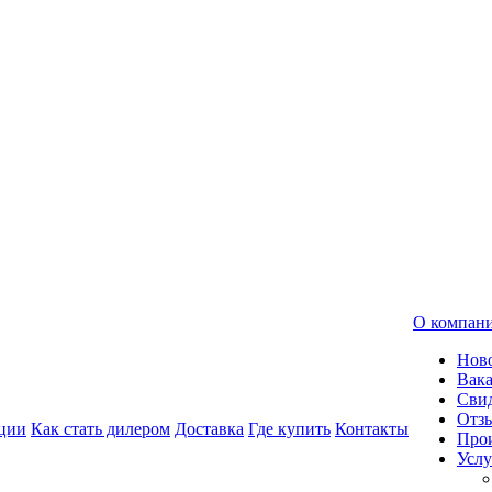
О компан
Нов
Вак
Свид
Отз
ции
Как стать дилером
Доставка
Где купить
Контакты
Про
Услу