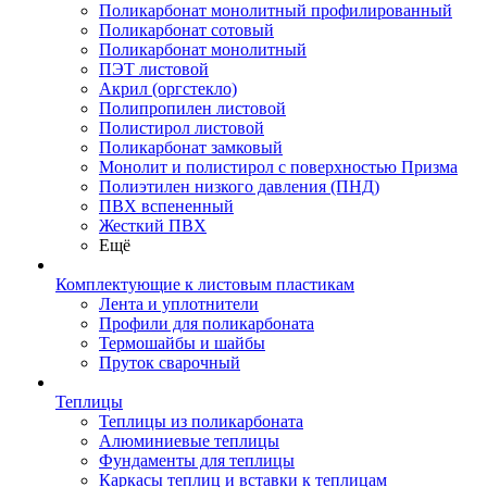
Поликарбонат монолитный профилированный
Поликарбонат сотовый
Поликарбонат монолитный
ПЭТ листовой
Акрил (оргстекло)
Полипропилен листовой
Полистирол листовой
Поликарбонат замковый
Монолит и полистирол с поверхностью Призма
Полиэтилен низкого давления (ПНД)
ПВХ вспененный
Жесткий ПВХ
Ещё
Комплектующие к листовым пластикам
Лента и уплотнители
Профили для поликарбоната
Термошайбы и шайбы
Пруток сварочный
Теплицы
Теплицы из поликарбоната
Алюминиевые теплицы
Фундаменты для теплицы
Каркасы теплиц и вставки к теплицам