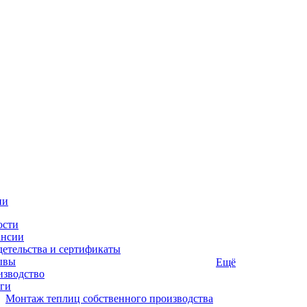
ии
ости
ансии
етельства и сертификаты
ывы
Ещё
изводство
ги
Монтаж теплиц собственного производства