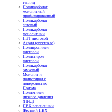
теплиц
Поликарбонат
монолитный
профилированный
Поликарбонат
сотовый
Поликарбонат
монолитный
ПЭТ листовой
Акрил (оргстекло)
Полипропилен
листовой
Полистирол
листовой
Поликарбонат
замковый
Монолит и
полистирол с
поверхностью
Призма
Полиэтилен
низкого давления
(ПНД)
ПВХ вспененный
Жесткий ПВХ