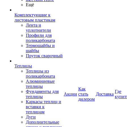
Ещё
Комплектующие к
листовым пластикам
Лента и
уплотнители
Профили для
поликарбоната
Термошайбы и
шайбы
Пруток сварочный
Теплицы
Теплицы из
поликарбоната
Алюминиевые
теплицы
Как
Фундаменты для
Где
Акции
стать
Доставка
теплицы
купит
дилером
Каркасы теплиц и
вставки к
теплицам
Дуги
Дополнительные