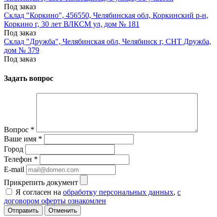
Под заказ
Склад "Коркино", 456550, Челябинская обл, Коркинский р-н,
Коркино г, 30 лет ВЛКСМ ул, дом № 181
Под заказ
Склад "Дружба", Челябинская обл, Челябинск г, СНТ Дружба,
дом № 379
Под заказ
Задать вопрос
Вопрос
*
Ваше имя
*
Город
Телефон
*
E-mail
Прикрепить документ
Я согласен на
обработку персональных данных
,
с
договором оферты ознакомлен
Отменить