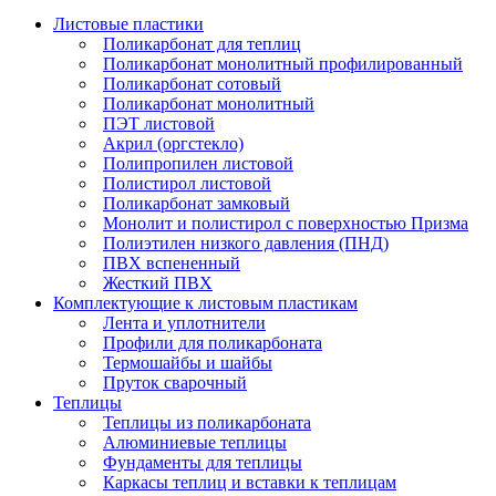
Листовые пластики
Поликарбонат для теплиц
Поликарбонат монолитный профилированный
Поликарбонат сотовый
Поликарбонат монолитный
ПЭТ листовой
Акрил (оргстекло)
Полипропилен листовой
Полистирол листовой
Поликарбонат замковый
Монолит и полистирол с поверхностью Призма
Полиэтилен низкого давления (ПНД)
ПВХ вспененный
Жесткий ПВХ
Комплектующие к листовым пластикам
Лента и уплотнители
Профили для поликарбоната
Термошайбы и шайбы
Пруток сварочный
Теплицы
Теплицы из поликарбоната
Алюминиевые теплицы
Фундаменты для теплицы
Каркасы теплиц и вставки к теплицам