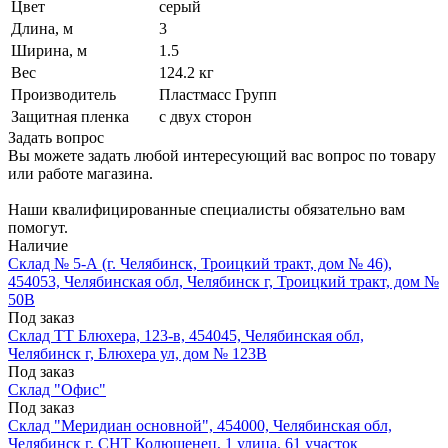
Цвет
серый
Длина, м
3
Ширина, м
1.5
Вес
124.2 кг
Производитель
Пластмасс Групп
Защитная пленка
с двух сторон
Задать вопрос
Вы можете задать любой интересующий вас вопрос по товару
или работе магазина.
Наши квалифицированные специалисты обязательно вам
помогут.
Наличие
Склад № 5-А (г. Челябинск, Троицкий тракт, дом № 46),
454053, Челябинская обл, Челябинск г, Троицкий тракт, дом №
50В
Под заказ
Склад ТТ Блюхера, 123-в, 454045, Челябинская обл,
Челябинск г, Блюхера ул, дом № 123В
Под заказ
Склад "Офис"
Под заказ
Склад "Меридиан основной", 454000, Челябинская обл,
Челябинск г, СНТ Колющенец, 1 улица, 61 участок