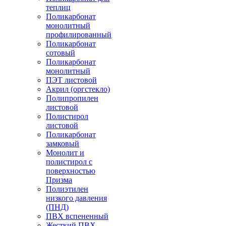
теплиц
Поликарбонат
монолитный
профилированный
Поликарбонат
сотовый
Поликарбонат
монолитный
ПЭТ листовой
Акрил (оргстекло)
Полипропилен
листовой
Полистирол
листовой
Поликарбонат
замковый
Монолит и
полистирол с
поверхностью
Призма
Полиэтилен
низкого давления
(ПНД)
ПВХ вспененный
Жесткий ПВХ