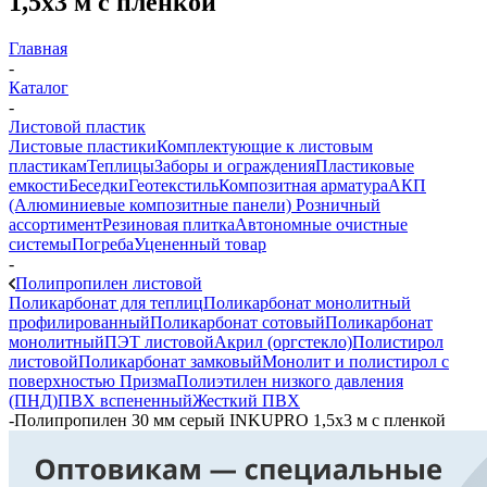
1,5х3 м с пленкой
Главная
-
Каталог
-
Листовой пластик
Листовые пластики
Комплектующие к листовым
пластикам
Теплицы
Заборы и ограждения
Пластиковые
емкости
Беседки
Геотекстиль
Композитная арматура
АКП
(Алюминиевые композитные панели)
Розничный
ассортимент
Резиновая плитка
Автономные очистные
системы
Погреба
Уцененный товар
-
Полипропилен листовой
Поликарбонат для теплиц
Поликарбонат монолитный
профилированный
Поликарбонат сотовый
Поликарбонат
монолитный
ПЭТ листовой
Акрил (оргстекло)
Полистирол
листовой
Поликарбонат замковый
Монолит и полистирол с
поверхностью Призма
Полиэтилен низкого давления
(ПНД)
ПВХ вспененный
Жесткий ПВХ
-
Полипропилен 30 мм серый INKUPRO 1,5х3 м с пленкой