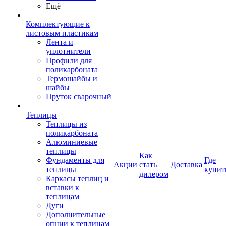
Ещё
Комплектующие к
листовым пластикам
Лента и
уплотнители
Профили для
поликарбоната
Термошайбы и
шайбы
Пруток сварочный
Теплицы
Теплицы из
поликарбоната
Алюминиевые
теплицы
Как
Фундаменты для
Где
Акции
стать
Доставка
теплицы
купит
дилером
Каркасы теплиц и
вставки к
теплицам
Дуги
Дополнительные
опции к теплицам