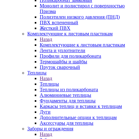
Поликарбонат замковый
Монолит и полистирол с поверхностью
Призма
Полиэтилен низкого давления (ПНД)
ПВХ вспененный
Жесткий ПВХ
Комплектующие к листовым пластикам
Назад
Комплектующие к листовым пластикам
Лента и уплотнители
Профили для поликарбоната
Термошайбы и шайбы
Пруток сварочный
Теплицы
Назад
Теплицы
Теплицы из поликарбоната
Алюминиевые теплицы
Фундаменты для теплицы
Каркасы теплиц и вставки к теплицам
Дуги
Дополнительные опции к теплицам
Аксессуары для теплицы
Заборы и ограждения
Назад